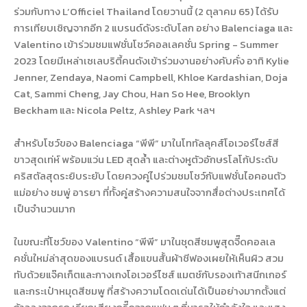
ร่วมกับทาง L’Officiel Thailand โดยวานนี้ (2 ตุลาคม 65) ได้รับ
การเทียบเชิญจากอีก 2 แบรนด์ดังระดับโลก อย่าง Balenciaga และ
Valentino เข้าร่วมชมแฟชั่นโชว์คอลเลคชั่น Spring - Summer
2023 โดยมีเหล่าเซเลบริตี้คนดังเข้าร่วมงานอย่างคับคั่ง อาทิ Kylie
Jenner, Zendaya, Naomi Campbell, Khloe Kardashian, Doja
Cat, Sammi Cheng, Jay Chou, Han So Hee, Brooklyn
Beckham และ Nicola Peltz, Ashley Park ฯลฯ
สำหรับโชว์ของ Balenciaga “พีพี” มาในโททัลลุคส์โอเวอร์ไซส์สี
ขาวสุดเท่ห์ พร้อมแว่น LED สุดล้ำ และต่างหูตัวอักษรโลโก้ประดับ
คริสตัลสุดระยิบระยับ โดยควงคู่ไปร่วมชมโชว์กับแฟชั่นไอคอนตัว
แม่อย่าง ชมพู่ อารยา ที่ทั้งคู่สร้างความสนใจจากสื่อต่างประเทศได้
เป็นจำนวนมาก
ในขณะที่โชว์ของ Valentino “พีพี” มาในชุดสีชมพูสุดจี๊ดคอลเล
คชั่นใหม่ล่าสุดของแบรนด์ เสื้อแขนสั้นผ้าชีฟองเผยให้เห็นผิว สวม
ทับด้วยแจ๊คเก็ตและกางเกงโอเวอร์ไซส์ แมตช์กับรองเท้าสนีกเกอร์
และกระเป๋าหมุดสีชมพู ที่สร้างความโดดเด่นได้เป็นอย่างมากตั้งแต่