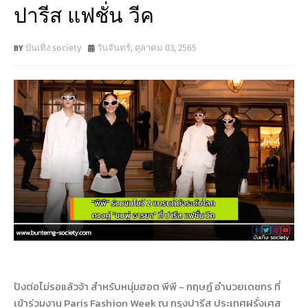
ปารีส แฟชั่น วีค
บันเทิง society
วันจันทร์, ตุลาคม 03, 2565
ปังต่อไม่รอแล้วจ้า สำหรับหนุ่มฮอต พีพี - กฤษฏ์ อำนวยเดชกร ที่
เข้าร่วมงาน Paris Fashion Week ณ กรุงปารีส ประเทศฝรั่งเศส