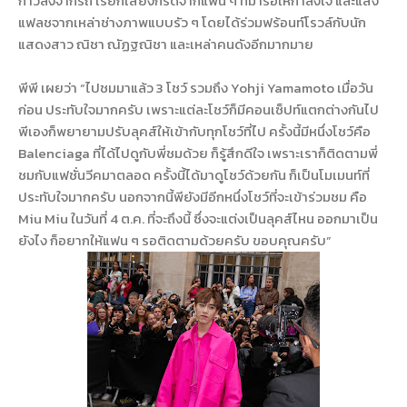
ก้าวลงจากรถ เรียกเสียงกรี๊ดจากแฟน ๆ ที่มารอให้กำลังใจ และแสง
แฟลชจากเหล่าช่างภาพแบบรัว ๆ โดยได้ร่วมฟร้อนท์โรวล์กับนัก
แสดงสาว ณิชา ณัฏฐณิชา และเหล่าคนดังอีกมากมาย
พีพี เผยว่า “ไปชมมาแล้ว 3 โชว์ รวมถึง Yohji Yamamoto เมื่อวัน
ก่อน ประทับใจมากครับ เพราะแต่ละโชว์ก็มีคอนเซ็ปท์แตกต่างกันไป
พีเองก็พยายามปรับลุคส์ให้เข้ากับทุกโชว์ที่ไป ครั้งนี้มีหนึ่งโชว์คือ
Balenciaga ที่ได้ไปดูกับพี่ชมด้วย ก็รู้สึกดีใจ เพราะเราก็ติดตามพี่
ชมกับแฟชั่นวีคมาตลอด ครั้งนี้ได้มาดูโชว์ด้วยกัน ก็เป็นโมเมนท์ที่
ประทับใจมากครับ นอกจากนี้พียังมีอีกหนึ่งโชว์ที่จะเข้าร่วมชม คือ
Miu Miu ในวันที่ 4 ต.ค. ที่จะถึงนี้ ซึ่งจะแต่งเป็นลุคส์ไหน ออกมาเป็น
ยังไง ก็อยากให้แฟน ๆ รอติดตามด้วยครับ ขอบคุณครับ”