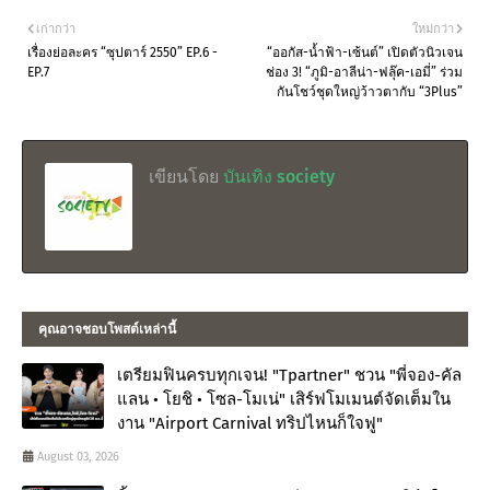
เก่ากว่า
ใหม่กว่า
เรื่องย่อละคร “ซุปตาร์ 2550” EP.6 -
“ออกัส-น้ำฟ้า-เซ้นต์” เปิดตัวนิวเจน
EP.7
ช่อง 3! “ภูมิ-อาลีน่า-ฟลุ๊ค-เอมี่” ร่วม
กันโชว์ชุดใหญ่ว้าวตากับ “3Plus”
เขียนโดย
บันเทิง society
คุณอาจชอบโพสต์เหล่านี้
เตรียมฟินครบทุกเจน! "Tpartner" ชวน "พี่จอง-คัล
แลน • โยชิ • โซล-โมเน่" เสิร์ฟโมเมนต์จัดเต็มใน
งาน "Airport Carnival ทริปไหนก็ใจฟู"
August 03, 2026