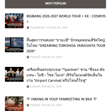
MOST POPULAR
BIGBANG 2026-2027 WORLD TOUR < XX : COSMOS
>
วันพฤหัสบดี, กรกฎาคม 30, 2569
สิ้นสุดการรอคอย! "ยามะพี" ปักหมุดคอนเสิร์ตใหญ่
ในไทย "DREAMING TOMOHISA YAMASHITA TOUR
2026"
วันจันทร์, สิงหาคม 03, 2569
เตรียมฟินครบทุกเจน! "Tpartner" ชวน "พี่จอง-คัล
แลน • โยชิ • โซล-โมเน่" เสิร์ฟโมเมนต์จัดเต็มใน
งาน "Airport Carnival ทริปไหนก็ใจฟู"
วันจันทร์, สิงหาคม 03, 2569
💛 HWANG IN YOUP FANMEETING IN BKK 💛
วันจันทร์, สิงหาคม 03, 2569