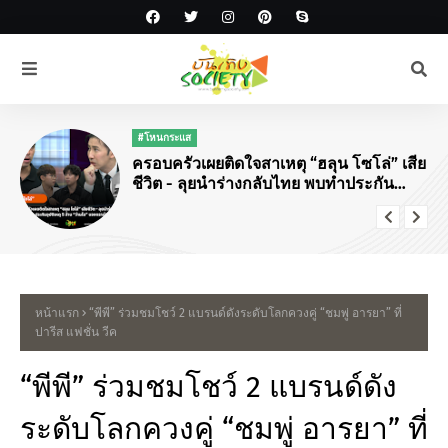
#โหนกระแส
ครอบครัวเผยติดใจสาเหตุ “ฮลุน โซโล่” เสีย
ชีวิต - ลุยนำร่างกลับไทย พบทำประกัน
อุบัติเหตุ 5 ล้าน “ว่านไฉ” แจงดราม่าแจ้ง
ข่าว
หน้าแรก
“พีพี” ร่วมชมโชว์ 2 แบรนด์ดังระดับโลกควงคู่ “ชมพู่ อารยา” ที่
ปารีส แฟชั่น วีค
“พีพี” ร่วมชมโชว์ 2 แบรนด์ดัง
ระดับโลกควงคู่ “ชมพู่ อารยา” ที่