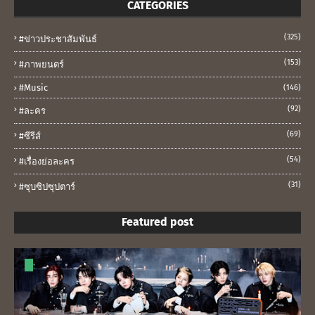
CATEGORIES
(325)
#ข่าวประชาสัมพันธ์
(153)
#ภาพยนตร์
#music
(146)
(92)
#ละคร
(69)
#ซีรีส์
(54)
#เรื่องย่อละคร
(31)
#ซุบซิปซุปตาร์
Featured post