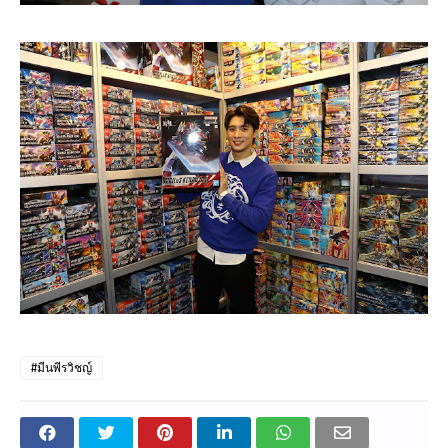
#มีนพีรวิชญ์