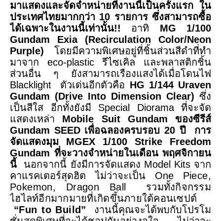
มาแสดงและจัดจำหน่ายที่งานนี้เป็นครั้งแรก ใน
ประเทศไทยมากกว่า
10
รายการ ซึ่งสามารถซื้อ
ได้เฉพาะในงานนี้เท่านั้น
!!
อาทิ
MG 1/100
Gundam Exia (Recirculation Color/Neon
Purple)
โดยมีความพิเศษอยู่ที่ชิ้นส่วนสีดำที่ทำ
มาจาก
eco-plastic
รีไซเคิล และพลาสติกชิ้น
ส่วนอื่น ๆ ยังสามารถเรืองแสงได้เมื่อโดนไฟ
Blacklight
ตัวเด่นอีกตัวคือ
HG 1/144 Uraven
Gundam (Drive Into Dimension Clear)
ซึ่ง
เป็นสีใส อีกทั้งยังมี
Special Diorama
ที่จะจัด
แสดงเหล่า
Mobile Suit Gundam
ของซีรีส์
Gundam SEED
เพื่อฉลองครบรอบ
20
ปี
การ
จัดแสดงมุม
MGEX 1/100 Strike Freedom
Gundam
ที่จะวางจำหน่ายในเดือน พฤศจิกายน
นี้
นอกจากนี้ ยังมีการจัดแสดง
Model Kits
จาก
คาแรคเตอร์สุดฮิต ไม่ว่าจะเป็น
One
Piece,
Pokemon, Dragon Ball
รวมทั้งกิจกรรม
ไฮไลท์อีกมากมายที่เกิดขึ้นภายใต้คอนเซปต์
“
Fun to Build”
งานนี้คุณจะได้พบกับโปรโม
ชั่นสุดพิเศษที่จะได้ชอปกันอย่างจุใจ ไม่ว่าจะ