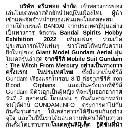
บริษัท ดรีมทอย จำกัด
เจ้าพ่อวงการของ
เล่นโมเดลพลาสติกยักษ์ใหญ่ในเมืองไทย ผู้นำ
เข้าและจัดจำหน่ายของเล่นและโมเดลสะสม
ภายใต้แบรนด์
BANDAI
จากประเทศญี่ปุ่นอย่าง
เป็นทางการ จัดงาน
Bandai Spirits Hobby
Exhibition 2022
เชิญแฟนๆ
ร่วมเปิด
ประสบการณ์ให้แฟนๆ ชาวไทยได้พบกับความ
ยิ่งใหญ่ของ
Giant Model Gundam Aerial
หุ่น
โมเดลรุ่นล่าสุด
จากซีรีส์
Mobile Suit Gundam
: The Witch From Mercury
อย่างเป็นทางการ
ครั้งแรก
!
ในประเทศไทย
ซึ่งถือว่าเป็นซีรีส์
Gundam
เรื่องแรกในรอบ
8
ปี ต่อจากซีรีส์
Iron
Blood Orphans
และเป็นครั้งแรกที่ซีรีส์
Gundam
มีตัวเอกเป็นผู้หญิง ที่จะเริ่มออกอากาศ
วันที่
2
ตุลาคมนี้ โดยแฟน ๆ กันดั้มสามารถรับ
ชมได้ผ่าน
GUNDAM.INFO
ตระการตาไปกับ
กั
นดั้ม
รุ่นต่างๆ ให้เหล่าสาวกได้ชื่นชมกันอย่าง
จุใจ และ
ในปีนี้เราได้มอบความพิเศษให้กับสาวก
กันดั
มโดย
รวบรวม
โมเดลรุ่นลิมิเต็ด อิดิชั่นที่นำ