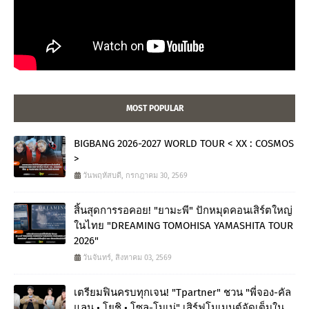
MOST POPULAR
BIGBANG 2026-2027 WORLD TOUR < XX : COSMOS
>
วันพฤหัสบดี, กรกฎาคม 30, 2569
สิ้นสุดการรอคอย! "ยามะพี" ปักหมุดคอนเสิร์ตใหญ่
ในไทย "DREAMING TOMOHISA YAMASHITA TOUR
2026"
วันจันทร์, สิงหาคม 03, 2569
เตรียมฟินครบทุกเจน! "Tpartner" ชวน "พี่จอง-คัล
แลน • โยชิ • โซล-โมเน่" เสิร์ฟโมเมนต์จัดเต็มใน