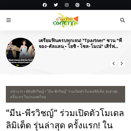
เตรียมฟินครบทุกเจน! "Tpartner" ชวน "พี่
จอง-คัลแลน • โยชิ • โซล-โมเน่" เสิร์ฟ
โมเมนต์จัดเต็มในงาน "Airport Carnival
ทริปไหนก็ใจฟู"
หน้าแรก
#มีนพีรวิชญ์
“มีน-พีรวิชญ์” ร่วมเปิดตัวโมเดลลิมิเต็ด รุ่นล่าสุด
ครั้งแรก! ในประเทศไทย
“มีน-พีรวิชญ์” ร่วมเปิดตัวโมเดล
ลิมิเต็ด รุ่นล่าสุด ครั้งแรก! ใน