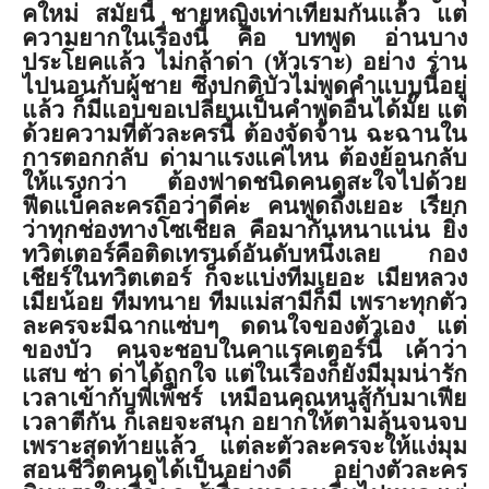
คใหม่ สมัยนี้ ชายหญิงเท่าเทียมกันแล้ว แต่
ความยากในเรื่องนี้ คือ บทพูด อ่านบาง
ประโยคแล้ว ไม่กล้าด่า (หัวเราะ) อย่าง ร่าน
ไปนอนกับผู้ชาย ซึ่งปกติบัวไม่พูดคำแบบนี้อยู่
แล้ว ก็มีแอบขอเปลี่ยนเป็นคำพูดอื่
นได้มั๊ย แต่
ด้วยความที่ตัวละครนี้ ต้องจัดจ้าน ฉะฉานใน
การตอกกลับ ด่ามาแรงแค่ไหน ต้องย้อนกลับ
ให้แรงกว่า ต้องฟาดชนิดคนดูสะใจไปด้วย
ฟีดแบ็คละครถือว่าดีค่ะ คนพูดถึงเยอะ เรียก
ว่าทุกช่องทางโซเชี่ยล คือมากันหนาแน่น ยิ่ง
ทวิตเตอร์คือติดเทรนด์อันดั
บหนึ่งเลย กอง
เชียร์ในทวิตเตอร์ ก็จะแบ่งทีมเยอะ เมียหลวง
เมียน้อย ทีมทนาย ทีมแม่สามีก็มี เพราะทุกตัว
ละครจะมีฉากแซ่บๆ ดดนใจของตัวเอง แต่
ของบัว คนจะชอบในคาแรคเตอร์นี้ เค้าว่า
แสบ ซ่า ด่าได้ถูกใจ แต่ในเรื่องก็ยังมีมุมน่ารัก
เวลาเข้ากับพี่เพ็ชร์ เหมือนคุณหนูสู้กับมาเฟีย
เวลาตีกัน ก็เลยจะสนุก อยากให้ตามลุ้นจนจบ
เพราะสุดท้ายแล้ว แต่ละตัวละครจะให้แง่มุม
สอนชีวิตคนดูได้เป็นอย่างดี อย่างตัวละคร