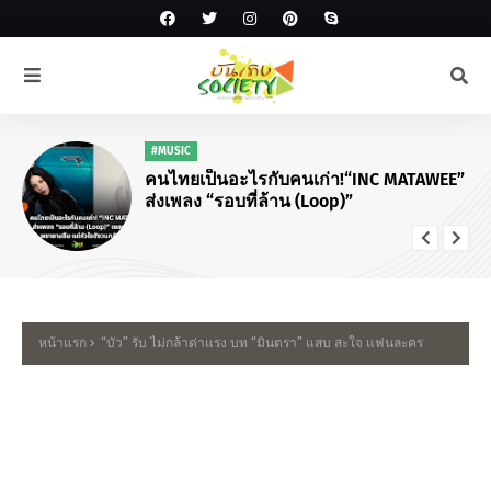
#MUSIC
คนไทยเป็นอะไรกับคนเก่า!“INC MATAWEE”
ส่งเพลง “รอบที่ล้าน (Loop)”
หน้าแรก
“บัว” รับ ไม่กล้าด่าแรง บท “มินตรา” แสบ สะใจ แฟนละคร