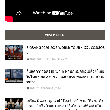
MOST POPULAR
BIGBANG 2026-2027 WORLD TOUR < XX : COSMOS
>
วันพฤหัสบดี, กรกฎาคม 30, 2569
สิ้นสุดการรอคอย! "ยามะพี" ปักหมุดคอนเสิร์ตใหญ่
ในไทย "DREAMING TOMOHISA YAMASHITA TOUR
2026"
วันจันทร์, สิงหาคม 03, 2569
เตรียมฟินครบทุกเจน! "Tpartner" ชวน "พี่จอง-คัล
แลน • โยชิ • โซล-โมเน่" เสิร์ฟโมเมนต์จัดเต็มใน