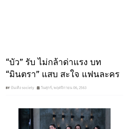
“บัว” รับ ไม่กล้าด่าแรง บท
“มินตรา” แสบ สะใจ แฟนละคร
บันเทิง society
วันศุกร์, พฤศจิกายน 06, 2563