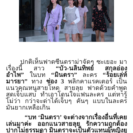
ปกติเห็นฟาดซีนดราม่าจัดๆ ซะเยอะ มา
เรื่องนี้ สาว
“บัว
-
นลินทิพย์ สกุลอ่อง
อำไพ”
ในบท
“มินตรา”
ละคร
“ร้อยเล่ห์
มารยา”
ทาง
ช่อง
3
พลิกคาแรคเตอร์ เป็น
แนวคุณหนูสายโหด สายลุย ฟาดด้วยคำพูด
สุดเจ็บแสบ ทำเอาโดนใจแฟนละคร แต่หารู้
ไม่ว่า กว่าจะด่าได้เจ็บๆ คันๆ แบบในละคร
มันยากเหลือเกิน
“บท
‘
มินตรา
’
จะต่างจากเรื่องอื่นที่เคย
เล่
นมาค่ะ ออกแนวสายลุย รักความถูกต้อง
ปากไม่ธรรมดา มินตราจะเป็นตัวแทนผู้หญิงยุ