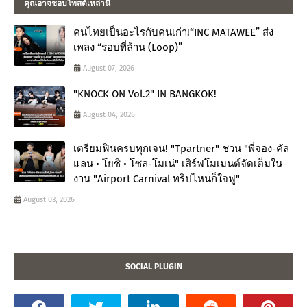
คุณอาจชอบโพสต์เหล่านี้
คนไทยเป็นอะไรกับคนเก่า!“INC MATAWEE” ส่ง
เพลง “รอบที่ล้าน (Loop)”
August 07, 2026
"KNOCK ON Vol.2" IN BANGKOK!
August 04, 2026
เตรียมฟินครบทุกเจน! "Tpartner" ชวน "พี่จอง-คัล
แลน • โยชิ • โซล-โมเน่" เสิร์ฟโมเมนต์จัดเต็มใน
งาน "Airport Carnival ทริปไหนก็ใจฟู"
August 03, 2026
SOCIAL PLUGIN