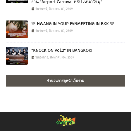
งาน "Airport Carnival ทริปไหนก็ใจฟู"
วันจันทร์, สิงหาคม 03, 2569
💛 HWANG IN YOUP FANMEETING IN BKK 💛
วันจันทร์, สิงหาคม 03, 2569
"KNOCK ON Vol.2" IN BANGKOK!
วันอังคาร, สิงหาคม 04, 2569
จำนวนการดูหน้าเว็บรวม