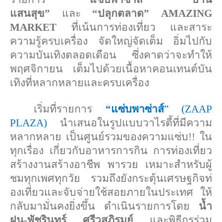
แสนสุข”
และ
“ปลุกตลาด”
AMAZING
MARKET
ที่เน้นการท่องเที่ยว และสาระ
ความรู้ครบเครื่อง จัดใหญ่จัดเต็ม อิ่มไปกับ
ความบันเทิงตลอดเดือน ซึ่งคาดว่าจะทำให้
พฤศจิกายน เต็มไปด้วยเนื้อหาคอนเทนต์บั
น
เทิงที่หลากหลายและครบเครื่อง
เริ่มที่รายการ
“
แซ่บพาซ่าส์
”
(
ZAAP
PLAZA
)
นำเสนอในรูปแบบวาไรตี้ที่มี
ความ
หลากหลาย เป็นศูนย์รวมของความแซ่บ
!!
ใน
ทุกเรื่อง เกี่ยวกับอาหารการกิน การท่องเที่ยว
สร้างงานสร้างอาชีพ พารวย เหมาะสำหรับผู้
ชมทุกเพศทุกวัย รวมถึงยังกระตุ้นเศรษฐกิจท่
องเที่ยวและจับจ่ายใช้
สอยภายในประเทศ ให้
กลับมามั่นคงยิ่งขึ้น ดำเนินรายการโดย
น้ำ
ฝน-พัชรินทร์ ศรีวสุภิรมย์
และพิธีกรร่วม