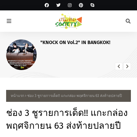
เตรียมฟินครบทุกเจน! "Tpartner" ชวน "พี่
จอง-คัลแลน • โยชิ • โซล-โมเน่" เสิร์ฟ
โมเมนต์จัดเต็มในงาน "Airport Carnival
ทริปไหนก็ใจฟู"
หน้าแรก
ช่อง 3 ชูรายการเด็ด!! แกะกล่อง พฤศจิกายน 63 ส่งท้ายปลายปี
ช่อง 3 ชูรายการเด็ด!! แกะกล่อง
พฤศจิกายน 63 ส่งท้ายปลายปี