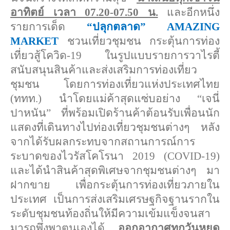
อาทิตย์ เวลา 07.20-07.50 น.
และอีกหนึ่ง
รายการเด็ด
“ปลุกตลาด”
AMAZING
MARKET
ชวนเที่ยวชุมชน กระตุ้นการท่อง
เที่ยวสู้โควิด-
19 ในรูปแบบรายการวาไรตี้
สนับสนุ
นสินค้าและส่งเสริมการท่องเที่
ยว
ชุมชน โดยการท่องเที่ยวแห่งประเทศไทย
(ททท.) นำโดยแม่ค้าสุดแซ่บอย่าง “เจนี่
ปาหนัน” ที่พร้อมเปิดร้านค้าต้อนรับเพื่
อนนัก
แสดงที่เดินทางไปท่องเที่
ยวชุมชนต่างๆ หลัง
จากได้รั
บผลกระทบจากสถานการณ์
การ
ระบาดของไวรัสโคโรนา 2019 (
COVID-
19)
และได้นำสินค้าสุดพิเศษจากชุ
มชนต่างๆ มา
ฝากขาย เพื่อกระตุ้นการท่องเที่
ยวภายใน
ประเทศ เป็นการส่งเสริมเศรษฐกิ
จฐานรากใน
ระดับชุมชนท้องถิ่นให้
มีความเข้มแข็งจนสา
มารถพึ่
งพาตนเองได้
ออกอากาศทุกวันหยุด