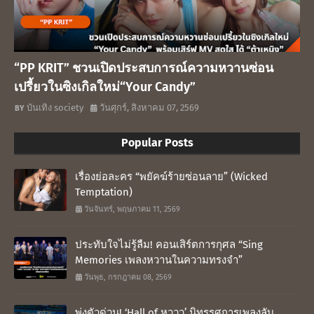
“PP KRIT” ชวนเปิดประสบการณ์ความหวานซ่อน
เปรี้ยวในซิงเกิลใหม่“Your Candy”
บันเทิง society
วันศุกร์, สิงหาคม 07, 2569
Popular Posts
เรื่องย่อละคร “พยัคฆ์ร้ายซ่อนลาย” (Wicked
Temptation)
วันจันทร์, พฤษภาคม 11, 2569
ประทับใจไม่รู้ลืม! คอนเสิร์ตการกุศล “Sing
Memories เพลงหวานในความทรงจำ”
วันพุธ, กรกฎาคม 08, 2569
พุ่งตัวด่วน! ‘Hall of หูววว’ นิทรรศการเพลงลับ