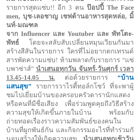
รายการสุดแซ่บ!! อีก 3 คน
ป๊อปปี้
The Face
men,
บุช-เลอชาญ เชฟด้านอาหารสุดหล่อ
,
มิ้
นท์-มณฑล
จาก
Influencer
และ
Youtuber
และ พัทโตะ-
พัทธ์
โดยจะสลับสับเปลี่ยนหมุนเวียนกั
นมา
สร้างสีสันในรายการ ใครที่ไม่อยากตกเทรนด์
สารพั
ดความแซ่บ! ห้ามพลาดกับรายการ “แซ่
บพาซ่าส์”
นำเสนอทุกวัน จันทร์-วันศุกร์ เวลา
13.45-14.05 น.
ต่อด้วยรายการ
“บ้าน
แสนสุข”
รายการวาไรตี้ทอล์กโชว์ ที่จะพาผู้
ชมไปเยี่ยมบ้
านของครอบครัวดารานักแสดง
หรือคนที่มีชื่อเสียง เพื่อร่วมพูดคุยถึงวิธีสร้
าง
ความสุขให้เกิดขึ้นภายในบ้าน พร้อมกับ
ถ่ายทอดเรื่องราวความสั
มพันธ์ของคนใน
บ้านที่ผูกพันธ์กั
น และกิจกรรมอะไรที่ทำร่วมกั
นจนสร้างให้เกิดความสุข
นำเสนอทุกเช้าวัน