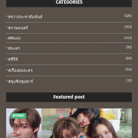
CATEGORIES
(325)
#ข่าวประชาสัมพันธ์
(153)
#ภาพยนตร์
#music
(147)
(92)
#ละคร
(69)
#ซีรีส์
(54)
#เรื่องย่อละคร
(31)
#ซุบซิปซุปตาร์
Featured post
#PPKRIT