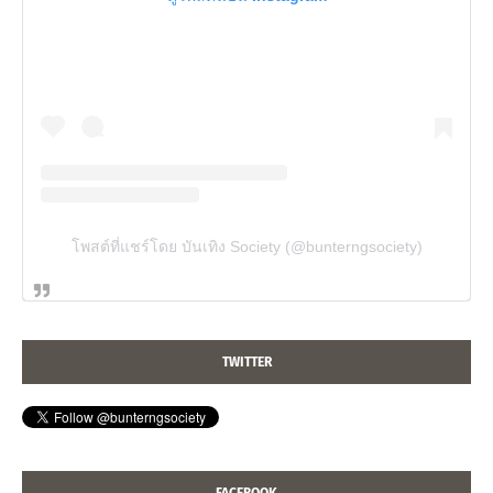
โพสต์ที่แชร์โดย บันเทิง Society (@bunterngsociety)
TWITTER
FACEBOOK