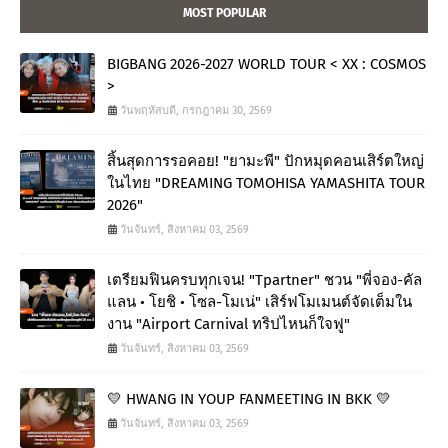
MOST POPULAR
BIGBANG 2026-2027 WORLD TOUR < XX : COSMOS
>
วันพฤหัสบดี, กรกฎาคม 30, 2569
สิ้นสุดการรอคอย! "ยามะพี" ปักหมุดคอนเสิร์ตใหญ่
ในไทย "DREAMING TOMOHISA YAMASHITA TOUR
2026"
วันจันทร์, สิงหาคม 03, 2569
เตรียมฟินครบทุกเจน! "Tpartner" ชวน "พี่จอง-คัล
แลน • โยชิ • โซล-โมเน่" เสิร์ฟโมเมนต์จัดเต็มใน
งาน "Airport Carnival ทริปไหนก็ใจฟู"
วันจันทร์, สิงหาคม 03, 2569
💛 HWANG IN YOUP FANMEETING IN BKK 💛
วันจันทร์, สิงหาคม 03, 2569