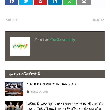
เก่ากว่า
ใหม่กว่า
เขียนโดย
บันเทิง society
คุณอาจชอบโพสต์เหล่านี้
"KNOCK ON Vol.2" IN BANGKOK!
August 04, 2026
เตรียมฟินครบทุกเจน! "Tpartner" ชวน "พี่จอง-คัล
แลน • โยชิ • โซล-โมเน่" เสิร์ฟโมเมนต์จัดเต็มใน