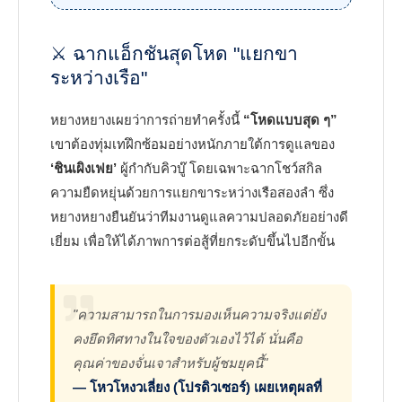
⚔️ ฉากแอ็กชันสุดโหด "แยกขา
ระหว่างเรือ"
หยางหยางเผยว่าการถ่ายทำครั้งนี้
“โหดแบบสุด ๆ”
เขาต้องทุ่มเทฝึกซ้อมอย่างหนักภายใต้การดูแลของ
‘ชินเผิงเฟย’
ผู้กำกับคิวบู๊ โดยเฉพาะฉากโชว์สกิล
ความยืดหยุ่นด้วยการแยกขาระหว่างเรือสองลำ ซึ่ง
หยางหยางยืนยันว่าทีมงานดูแลความปลอดภัยอย่างดี
เยี่ยม เพื่อให้ได้ภาพการต่อสู้ที่ยกระดับขึ้นไปอีกขั้น
"ความสามารถในการมองเห็นความจริงแต่ยัง
คงยึดทิศทางในใจของตัวเองไว้ได้ นั่นคือ
คุณค่าของจั่นเจาสำหรับผู้ชมยุคนี้"
— โหวโหงวเลี่ยง (โปรดิวเซอร์) เผยเหตุผลที่