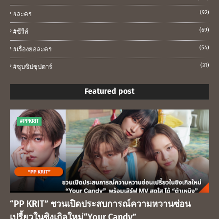
(92)
#ละคร
(69)
#ซีรีส์
(54)
#เรื่องย่อละคร
(31)
#ซุบซิปซุปตาร์
Featured post
#PPKRIT
“PP KRIT” ชวนเปิดประสบการณ์ความหวานซ่อน
เปรี้ยวในซิงเกิลใหม่“Your Candy”