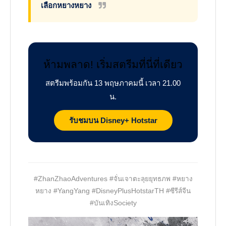
เลือกหยางหยาง
ห้ามพลาด! เริ่มสตรีมที่นี่ที่เดียว
สตรีมพร้อมกัน 13 พฤษภาคมนี้ เวลา 21.00
น.
รับชมบน Disney+ Hotstar
#ZhanZhaoAdventures #จั่นเจาตะลุยยุทธภพ #หยาง
หยาง #YangYang #DisneyPlusHotstarTH #ซีรีส์จีน
#บันเทิงSociety