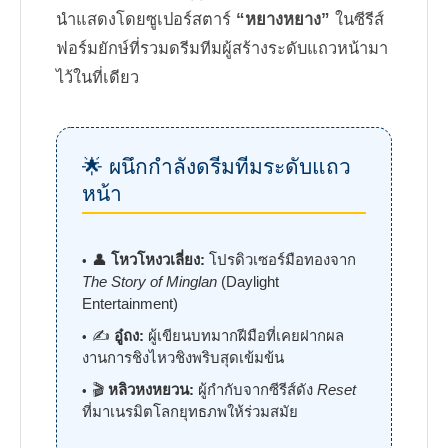
นำแสดงโดยซูเปอร์สตาร์
“หยางหยาง”
ในซีรีส์
ฟอร์มยักษ์ที่รวมดรีมทีมผู้สร้างระดับแถวหน้ามา
ไว้ในที่เดียว
🌟 ผนึกกำลังดรีมทีมระดับแถว
หน้า
👤
โหวโหงวเลี่ยง:
โปรดิวเซอร์มือทองจาก
The Story of Minglan
(Daylight
Entertainment)
✍️
อู๋ถง:
ผู้เขียนบทมากฝีมือที่เคยฝากผล
งานการชิงไหวชิงพริบสุดเข้มข้น
🎬
หลิวหงหยวน:
ผู้กำกับจากซีรีส์ดัง
Reset
ที่มาเนรมิตโลกยุทธภพให้ร่วมสมัย