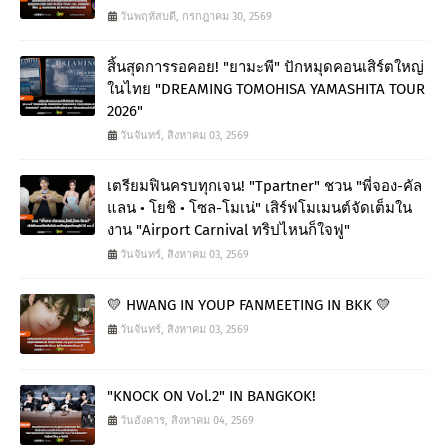
วันพฤหัสบดี, กรกฎาคม 30, 2569
สิ้นสุดการรอคอย! "ยามะพี" ปักหมุดคอนเสิร์ตใหญ่
ในไทย "DREAMING TOMOHISA YAMASHITA TOUR
2026"
วันจันทร์, สิงหาคม 03, 2569
เตรียมฟินครบทุกเจน! "Tpartner" ชวน "พี่จอง-คัล
แลน • โยชิ • โซล-โมเน่" เสิร์ฟโมเมนต์จัดเต็มใน
งาน "Airport Carnival ทริปไหนก็ใจฟู"
วันจันทร์, สิงหาคม 03, 2569
💛 HWANG IN YOUP FANMEETING IN BKK 💛
วันจันทร์, สิงหาคม 03, 2569
"KNOCK ON Vol.2" IN BANGKOK!
วันอังคาร, สิงหาคม 04, 2569