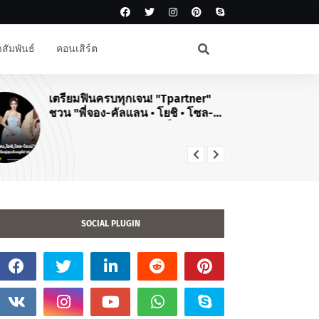
สัมพันธ์
คอนเสิร์ต
เตรียมฟินครบทุกเจน! "Tpartner"
#J
ชวน "พี่จอง-คัลแลน • โยชิ • โซล-
สิ
โมเน่" เสิร์ฟโมเมนต์จัดเต็มในงาน
คอ
"Airport Carnival ทริปไหนก็ใจฟู"
TO
20
SOCIAL PLUGIN