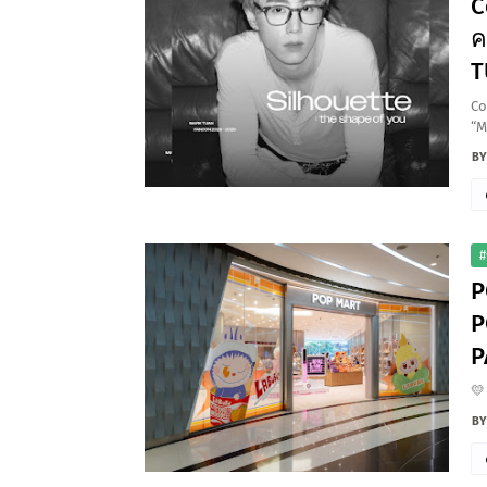
C
ค
T
Co
“M
#
P
P
P
💛