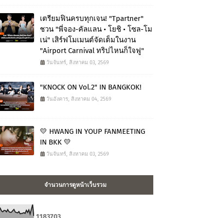
เตรียมฟินครบทุกเจน! "Tpartner"
ชวน "พี่จอง-คัลแลน • โยชิ • โซล-โม
เน่" เสิร์ฟโมเมนต์จัดเต็มในงาน
"Airport Carnival ทริปไหนก็ใจฟู"
วันจันทร์, สิงหาคม 03, 2569
"KNOCK ON Vol.2" IN BANGKOK!
วันอังคาร, สิงหาคม 04, 2569
💛 HWANG IN YOUP FANMEETING
IN BKK 💛
วันจันทร์, สิงหาคม 03, 2569
จำนวนการดูหน้าเว็บรวม
1
1
8
3
7
0
3