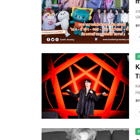
m
ออ
ปล
#
K
T
KA
Ja
#