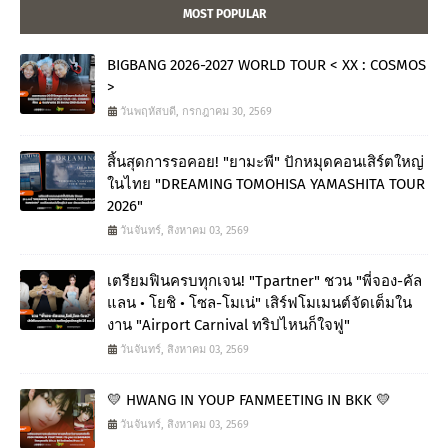
MOST POPULAR
BIGBANG 2026-2027 WORLD TOUR < XX : COSMOS
>
วันพฤหัสบดี, กรกฎาคม 30, 2569
สิ้นสุดการรอคอย! "ยามะพี" ปักหมุดคอนเสิร์ตใหญ่
ในไทย "DREAMING TOMOHISA YAMASHITA TOUR
2026"
วันจันทร์, สิงหาคม 03, 2569
เตรียมฟินครบทุกเจน! "Tpartner" ชวน "พี่จอง-คัล
แลน • โยชิ • โซล-โมเน่" เสิร์ฟโมเมนต์จัดเต็มใน
งาน "Airport Carnival ทริปไหนก็ใจฟู"
วันจันทร์, สิงหาคม 03, 2569
💛 HWANG IN YOUP FANMEETING IN BKK 💛
วันจันทร์, สิงหาคม 03, 2569