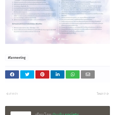
#fanmeeting
เก่ากว่า
ใหม่กว่า
เขียนโดย
บันเทิง society