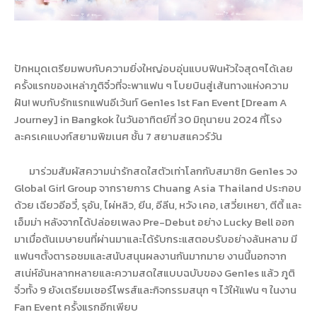
ปักหมุดเตรียมพบกับความยิ่งใหญ่อบอุ่นแบบฟินหัวใจสุดๆได้เลย
ครั้งแรกของเหล่าภูติจิ๋วที่จะพาแฟน ๆ โบยบินสู่เส้นทางแห่งความ
ฝัน! พบกับรักแรกแฟนอีเว้นท์ Gen1es 1st Fan Event [Dream A
Journey] in Bangkok ในวันอาทิตย์ที่ 30 มิถุนายน 2024 ที่โรง
ละครเคแบงก์สยามพิฆเนศ ชั้น 7 สยามสแควร์วัน
มาร่วมสัมผัสความน่ารักสดใสตัวเท่าโลกกับสมาชิก Gen1es วง
Global Girl Group จากรายการ Chuang Asia Thailand ประกอบ
ด้วย เฉียวอีอวี๋, รุอัน, ไผ่หลิว, ยีน, อีลีน, หวัง เคอ, เสวี่ยเหยา, ตีตี้ และ
เอ็มม่า หลังจากได้ปล่อยเพลง Pre-Debut อย่าง Lucky Bell ออก
มาเมื่อต้นเมษายนที่ผ่านมาและได้รับกระแสตอบรับอย่างล้นหลาม มี
แฟนๆตั้งตารอชมและสนับสนุนผลงานกันมากมาย งานนี้นอกจาก
สเน่ห์อันหลากหลายและความสดใสแบบฉบับของ Gen1es แล้ว ภูติ
จิ๋วทั้ง 9 ยังเตรียมเซอร์ไพรส์และกิจกรรมสนุก ๆ ไว้ให้แฟน ๆ ในงาน
Fan Event ครั้งแรกอีกเพียบ