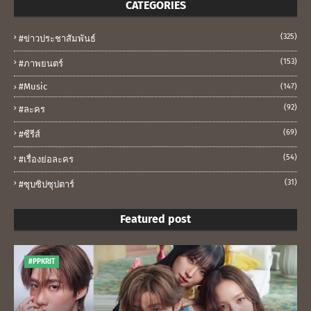
CATEGORIES
(325)
#ข่าวประชาสัมพันธ์
(153)
#ภาพยนตร์
#music
(147)
(92)
#ละคร
(69)
#ซีรีส์
(54)
#เรื่องย่อละคร
(31)
#ซุบซิปซุปตาร์
Featured post
#PPKRIT