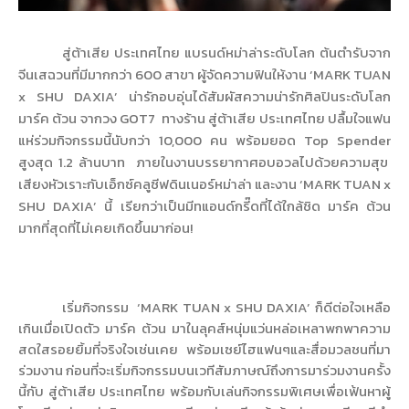
สู่ต้าเสีย ประเทศไทย แบรนด์หม่าล่าระดับโลก ต้นตำรับจาก
จีนเสฉวนที่มีมากกว่า
600
สาขา ผู้จัดความฟินให้งาน ‘
MARK TUAN
x SHU DAXIA’
น่ารักอบอุ่นได้สัมผัสความน่ารักศิลปินระดับโลก
มาร์ค ต้วน จากวง
GOT7
ทางร้าน สู่ต้าเสีย ประเทศไทย ปลื้มใจแฟน
แห่ร่วมกิจกรรมนี้นับกว่า
10,000
คน พร้อมยอด
Top Spender
สูงสุด 1.2 ล้านบาท ภายในงานบรรยากาศอบอวลไปด้วยความสุข
เสียงหัวเราะกับเอ็กซ์คลูซีฟดินเนอร์หม่าล่า และงาน ‘
MARK TUAN x
SHU DAXIA’
นี้ เรียกว่าเป็นมีทแอนด์กรี๊ดที่ได้ใกล้ชิด มาร์ค ต้วน
มากที่สุดที่ไม่เคยเกิดขึ้นมาก่อน
!
เริ่มกิจกรรม ‘
MARK TUAN x SHU DAXIA’
ก็ดีต่อใจเหลือ
เกินเมื่อเปิดตัว มาร์ค ต้วน มาในลุคส์หนุ่มแว่นหล่อเหลาพกพาความ
สดใสรอยยิ้มที่จริงใจเช่นเคย พร้อมเซย์ไฮแฟนๆและสื่อมวลชนที่มา
ร่วมงาน ก่อนที่จะเริ่มกิจกรรมบนเวทีสัมภาษณ์ถึงการมาร่วมงานครั้ง
นี้กับ สู่ต้าเสีย ประเทศไทย พร้อมกับเล่นกิจกรรมพิเศษเพื่อเฟ้นหาผู้