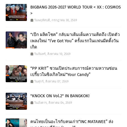
BIGBANG 2026-2027 WORLD TOUR < XX : COSMOS
>
วันพฤหัสบดี, กรกฎาคม 30, 2569
“เป๊ก ผลิตโชค” กลับมาเติมเต็มความคิดถึง เปิดตัว
เพลงใหม่ “I’ve Got You” ครั้งแรกในแฟนมีตติ้งวัน
เกิด
วันจันทร์, สิงหาคม 10, 2569
“PP KRIT” ชวนเปิดประสบการณ์ความหวานซ่อน
เปรี้ยวในซิงเกิลใหม่“Your Candy”
วันศุกร์, สิงหาคม 07, 2569
"KNOCK ON Vol.2" IN BANGKOK!
วันอังคาร, สิงหาคม 04, 2569
คนไทยเป็นอะไรกับคนเก่า!“INC MATAWEE” ส่ง