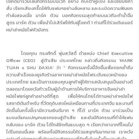
โชคดีมาร่วมเล่นกิจกรรมบนเวที อย่าง คีบเต้าหู้เเข่ง และเซียมซีคำ
สั่ง เรียกเสียงกรี๊ดให้กับแฟนๆอย่างล้นหลาม และระเบิดความฟินยก
กำลังสองเมื่อ มาร์ค ต้วน บอกกิจกรรมสุดท้ายบนเวทีจะทำน้ำจิ้ม
สูตร มาร์ค ต้วน เพื่อนำไปเสิร์ฟให้กับผู้โชคดี 1 ท่านที่ได้ร่วมดินเนอร์
หม่าล่าหม้อไฟหัวมังกร
โดยคุณ ทรงศักดิ์ พุ่มสวัสดิ์ ตำแหน่ง
Chief Executive
Officer (CEO)
สู่ต้าเสีย ประเทศไทย กล่าวถึงกิจกรรม ‘
MARK
TUAN x SHU DAXIA’
ว่า “ กิจกรรมครั้งนี้จัดขึ้นเพื่อตอกย้ำถึง
ความสำเร็จของธุรกิจร้านอาหารหม่าล่าหม้อไฟระดับแนวหน้าของ
ประเทศไทย และเป็นการขอบคุณลูกค้าผู้ให้การสนับสนุนเป็นอย่างดี
ตลอดมาโดยหวังก้าวเป็นผู้นำด้านการให้บริการอาหารจีนหม่าล่า
หม้อไฟแก่ลูกค้าอย่างดีที่สุด เพื่อให้คนไทยได้ทานหม่าล่าหม้อไฟ
รสชาติต้นตำหรับ ที่วัตถุดิบสดใหม่เหมือนทานที่ประเทศจีน และงานที่
จัดขึ้นในครั้งนี้เรามีความยินดีมาก ๆ ที่ได้ มาร์ค ต้วน มาร่วมเป็น
แบรนด์แคมเปญคนแรกของสู่ต้าเสีย และยังมีกิจกรรมที่ทำให้แฟน
คลับของ มาร์ค ต้วน ได้ใกล้ชิดกันแบบสุด ๆ เรียกว่าหาจากที่ไหนไม่
ได้ในตอนนี้เลย พร้อมทั้งมีกิจกรรมให้ร่วมสนุกกันมากมาย เราหวัง
อย่างยิ่งว่าทุกคนที่เข้ามาร่วมกิจกรรมที่จัดขึ้นในครั้งนี้จะประทับใจ