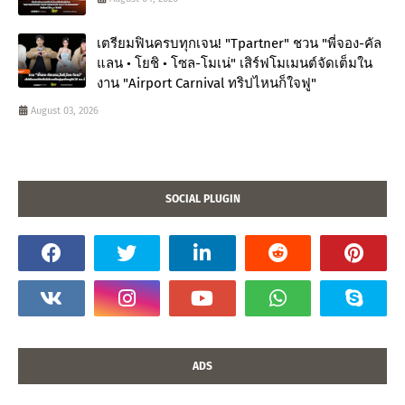
เตรียมฟินครบทุกเจน! "Tpartner" ชวน "พี่จอง-คัล
แลน • โยชิ • โซล-โมเน่" เสิร์ฟโมเมนต์จัดเต็มใน
งาน "Airport Carnival ทริปไหนก็ใจฟู"
August 03, 2026
SOCIAL PLUGIN
ADS