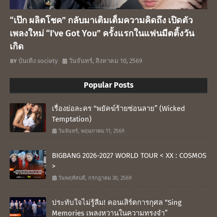
“เป๊ก ผลิตโชค” กลับมาเติมเต็มความคิดถึง เปิดตัว
เพลงใหม่ “I’ve Got You” ครั้งแรกในแฟนมีตติ้งวัน
เกิด
บันเทิง society
วันจันทร์, สิงหาคม 10, 2569
Popular Posts
เรื่องย่อละคร “พยัคฆ์ร้ายซ่อนลาย” (Wicked
Temptation)
วันจันทร์, พฤษภาคม 11, 2569
BIGBANG 2026-2027 WORLD TOUR < XX : COSMOS
>
วันพฤหัสบดี, กรกฎาคม 30, 2569
ประทับใจไม่รู้ลืม! คอนเสิร์ตการกุศล “Sing
Memories เพลงหวานในความทรงจำ”