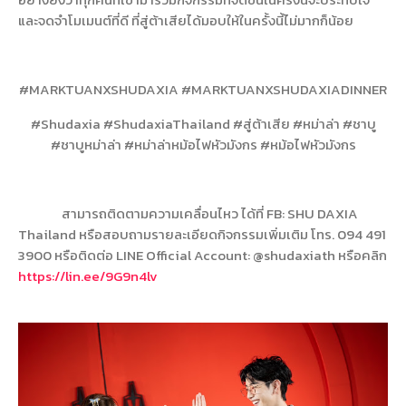
และจดจำโมเมนต์ที่ดี ที่สู่ต้าเสียได้มอบให้ในครั้งนี้ไม่มากก็น้อย
#MARKTUANXSHUDAXIA #MARKTUANXSHUDAXIADINNER
#Shudaxia #ShudaxiaThailand #
สู่ต้าเสีย
#
หม่าล่า
#
ชาบู
#
ชาบูหม่าล่า
#
หม่าล่าหม้อไฟหัวมังกร
#
หม้อไฟหัวมังกร
สามารถติดตามความเคลื่อนไหว ได้ที่
FB: SHU DAXIA
Thailand
หรือสอบถามรายละเอียดกิจกรรมเพิ่มเติม โทร.
094 491
3900
หรือติดต่อ
LINE Official Account: @shudaxiath
หรือคลิก
https://lin.ee/9G9n4lv