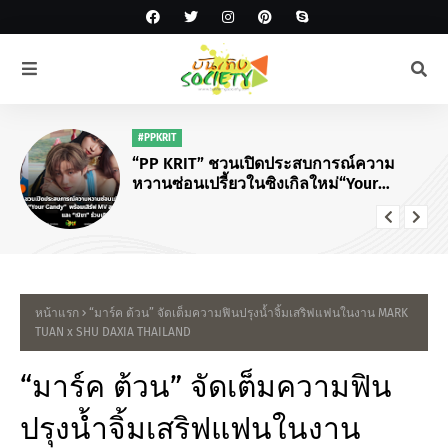
#MUSIC
คนไทยเป็นอะไรกับคนเก่า!“INC MATAWEE”
ส่งเพลง “รอบที่ล้าน (Loop)”
หน้าแรก
“มาร์ค ต้วน” จัดเต็มความฟินปรุงน้ำจิ้มเสริฟแฟนในงาน MARK
TUAN x SHU DAXIA THAILAND
“มาร์ค ต้วน” จัดเต็มความฟิน
ปรุงน้ำจิ้มเสริฟแฟนในงาน