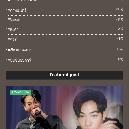
(153)
#ภาพยนตร์
#music
(147)
(92)
#ละคร
(69)
#ซีรีส์
(54)
#เรื่องย่อละคร
(31)
#ซุบซิปซุปตาร์
Featured post
#เป๊กผลิตโชค