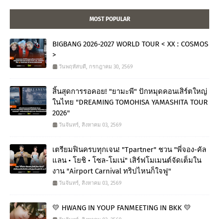
MOST POPULAR
BIGBANG 2026-2027 WORLD TOUR < XX : COSMOS
>
วันพฤหัสบดี, กรกฎาคม 30, 2569
สิ้นสุดการรอคอย! "ยามะพี" ปักหมุดคอนเสิร์ตใหญ่
ในไทย "DREAMING TOMOHISA YAMASHITA TOUR
2026"
วันจันทร์, สิงหาคม 03, 2569
เตรียมฟินครบทุกเจน! "Tpartner" ชวน "พี่จอง-คัล
แลน • โยชิ • โซล-โมเน่" เสิร์ฟโมเมนต์จัดเต็มใน
งาน "Airport Carnival ทริปไหนก็ใจฟู"
วันจันทร์, สิงหาคม 03, 2569
💛 HWANG IN YOUP FANMEETING IN BKK 💛