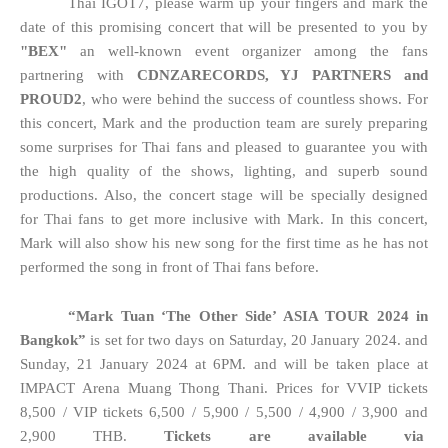
Thai IGOT7, please warm up your fingers and mark the
date of this promising concert that will be presented to you by
"BEX"
an well-known event organizer among the fans
partnering with
CDNZARECORDS, YJ PARTNERS and
PROUD2
, who were behind the success of countless shows. For
this concert, Mark and the production team are surely preparing
some surprises for Thai fans and pleased to guarantee you with
the high quality of the shows, lighting, and superb sound
productions. Also, the concert stage will be specially designed
for Thai fans to get more inclusive with Mark. In this concert,
Mark will also show his new song for the first time as he has not
performed the song in front of Thai fans before.
“Mark Tuan ‘The Other Side’ ASIA TOUR 2024 in
Bangkok”
is set for two days on Saturday, 20 January 2024. and
Sunday, 21 January 2024 at 6PM. and will be taken place at
IMPACT Arena Muang Thong Thani. Prices for VVIP tickets
8,500 / VIP tickets 6,500 / 5,900 / 5,500 / 4,900 / 3,900 and
2,900 THB.
Tickets are available via