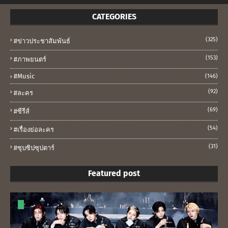
CATEGORIES
(325)
#ข่าวประชาสัมพันธ์
(153)
#ภาพยนตร์
#music
(146)
(92)
#ละคร
(69)
#ซีรีส์
(54)
#เรื่องย่อละคร
(31)
#ซุบซิปซุปตาร์
Featured post