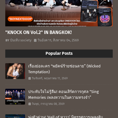
"KNOCK ON Vol.2" IN BANGKOK!
บันเทิง society
วันอังคาร, สิงหาคม 04, 2569
Popular Posts
เรื่องย่อละคร “พยัคฆ์ร้ายซ่อนลาย” (Wicked
Temptation)
วันจันทร์, พฤษภาคม 11, 2569
ประทับใจไม่รู้ลืม! คอนเสิร์ตการกุศล “Sing
Memories เพลงหวานในความทรงจำ”
วันพุธ, กรกฎาคม 08, 2569
พุ่งตัวด่วน! ‘Hall of หูววว’ นิทรรศการเพลงลับ