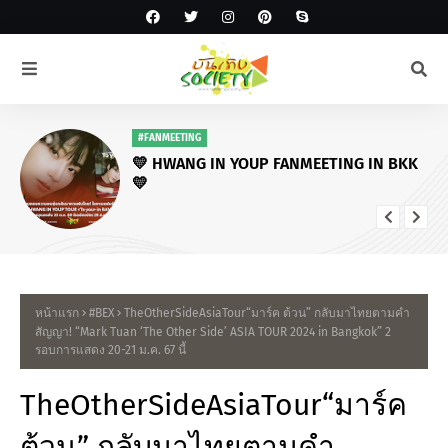
#FANMEETING
💛 HWANG IN YOUP FANMEETING IN BKK
💛
หน้าแรก
#BEX
TheOtherSideAsiaTour“มาร์ค ต้วน” กลับมาไทยตามคำ
สัญญา! “Mark Tuan ‘The Other Side’ ASIA TOUR 2024 in Bangkok” 2
รอบการแสดง 20-21 ม.ค. 67 นี้
TheOtherSideAsiaTour“มาร์ค
ต้วน” กลับมาไทยตามคำ