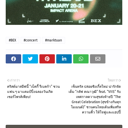
#BEX
#concert
#marktuan
เก่ากว่า
ใหม่กว่า
คริสต์มาสอีฟนี้ “เบ็คกี้ รีเบคก้า” ชวน
เซ็นทรัล ปล่อยซิงเกิ้ลใหม่ น่ารักจัด
แฟน ๆ มาแคมป์ปิ้งฉลองวันเกิด
เต็ม “กลัฟ คณาวุฒิ” feat. “VIIS” รับ
เซอร์ไพรส์เพียบ!
เทศกาลความสุขส่งท้ายปี “The
Great Celebration (สุขข้างกันทุก
โมเมนต์)” ชวนคนไทยเต้นเพิ่มสกิล
ความคิ้ว ให้ใจฟูและแฮปปี้