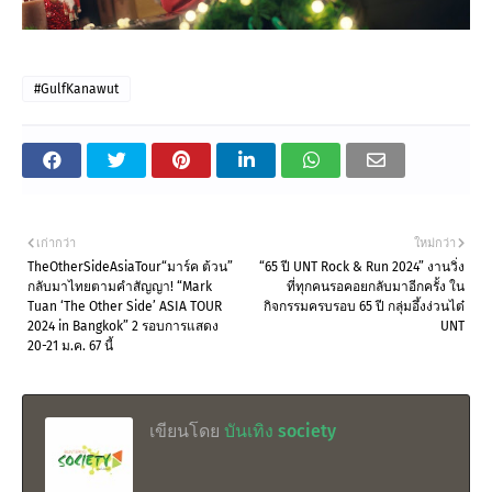
#GulfKanawut
เก่ากว่า
ใหม่กว่า
TheOtherSideAsiaTour“มาร์ค ต้วน”
“65 ปี UNT Rock & Run 2024” งานวิ่ง
กลับมาไทยตามคำสัญญา! “Mark
ที่ทุกคนรอคอยกลับมาอีกครั้ง ใน
Tuan ‘The Other Side’ ASIA TOUR
กิจกรรมครบรอบ 65 ปี กลุ่มอึ้งง่วนไต๋
2024 in Bangkok” 2 รอบการแสดง
UNT
20-21 ม.ค. 67 นี้
เขียนโดย
บันเทิง society