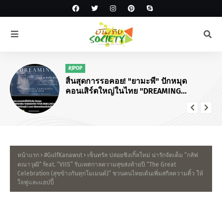
#JPOP
สิ้นสุดการรอคอย! "ยามะพี" ปักหมุด
คอนเสิร์ตใหญ่ในไทย "DREAMING
TOMOHISA YAMASHITA TOUR 2026"
หน้าแรก
#GulfKanawut
เซ็นทรัล ปล่อยซิงเกิ้ลใหม่ น่ารักจัดเต็ม “กลัฟ
คณาวุฒิ” feat. “VIIS” รับเทศกาลความสุขส่งท้ายปี “The Great
Celebration (สุขข้างกันทุกโมเมนต์)” ชวนคนไทยเต้นเพิ่มสกิลความคิ้ว ให้
ใจฟูและแฮปปี้