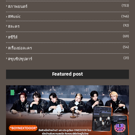
(153)
#ภาพยนตร์
#music
(146)
(92)
#ละคร
(69)
#ซีรีส์
(54)
#เรื่องย่อละคร
(31)
#ซุบซิปซุปตาร์
Featured post