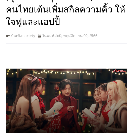
คนไทยเต้นเพิ่มสกิลความคิ้ว ให้
ใจฟูและแฮปปี้
บันเทิง society
วันพฤหัสบดี, พฤศจิกายน 09, 2566