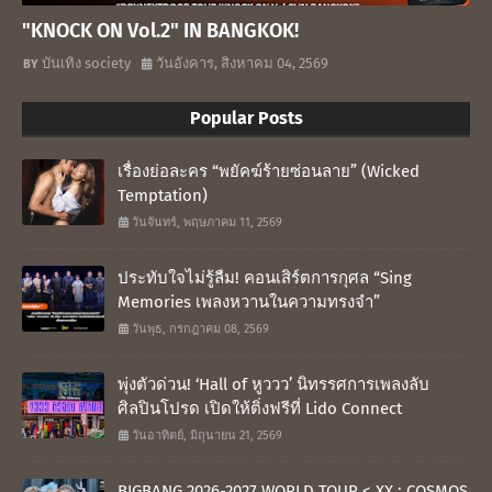
"KNOCK ON Vol.2" IN BANGKOK!
บันเทิง society
วันอังคาร, สิงหาคม 04, 2569
Popular Posts
เรื่องย่อละคร “พยัคฆ์ร้ายซ่อนลาย” (Wicked
Temptation)
วันจันทร์, พฤษภาคม 11, 2569
ประทับใจไม่รู้ลืม! คอนเสิร์ตการกุศล “Sing
Memories เพลงหวานในความทรงจำ”
วันพุธ, กรกฎาคม 08, 2569
พุ่งตัวด่วน! ‘Hall of หูววว’ นิทรรศการเพลงลับ
ศิลปินโปรด เปิดให้ติ่งฟรีที่ Lido Connect
วันอาทิตย์, มิถุนายน 21, 2569
BIGBANG 2026-2027 WORLD TOUR < XX : COSMOS