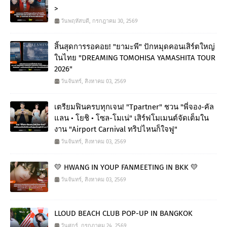
>
วันพฤหัสบดี, กรกฎาคม 30, 2569
สิ้นสุดการรอคอย! "ยามะพี" ปักหมุดคอนเสิร์ตใหญ่
ในไทย "DREAMING TOMOHISA YAMASHITA TOUR
2026"
วันจันทร์, สิงหาคม 03, 2569
เตรียมฟินครบทุกเจน! "Tpartner" ชวน "พี่จอง-คัล
แลน • โยชิ • โซล-โมเน่" เสิร์ฟโมเมนต์จัดเต็มใน
งาน "Airport Carnival ทริปไหนก็ใจฟู"
วันจันทร์, สิงหาคม 03, 2569
💛 HWANG IN YOUP FANMEETING IN BKK 💛
วันจันทร์, สิงหาคม 03, 2569
LLOUD BEACH CLUB POP-UP IN BANGKOK
วันศุกร์, กรกฎาคม 24, 2569