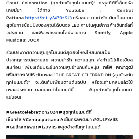
Great Celebration
(
สุขข้างกันทุกโมเมนต์)” ทะลุสถิติที่เซ็นทรัล
เคยมีมา ได้ทาง
Youtube : Central
Pattana
https://bit.ly/479zSJ3
หรือชมความน่ารักเติมเต็มความ
สุ
ขในการช้อปปิ้งของคุณได้บนจอ
LED
ภายในศูนย์การค้าเซ็นทรัลทั่
วประเทศ และฟังเพลงออนไลน์ผ่านทาง
Spotify, Apple
Music
และ
JOOX
ร่วมประกาศความสุขทุกโมเมนต์สุ
ดยิ่งใหญ่ให้สมกับเป็
น
ปรากฏการณ์ความสุข ความน่ารัก ความสนุก ส่งท้ายปีให้โซเชียล
สะเทือน เพียงเต้นประชันความสุขข้างกั
นกับหนุ่ม
กลัฟ คณาวุฒิ
หรือสาวๆ
VIIS
กับเพลง “
THE GREAT CELEBRATION
(สุขข้างกัน
ทุกโมเมนต์)” จะเต้นกับเพื่อนตามต้นฉบับ หรือจะถ่ายคลิปแล้วใช้
เพลงประกอบ…บอกเลยว่าโมเมนต์นี้
#
สุขข้างกันทุกโมเมนต์
แน่นอน
!
#Greatcelebration2024 #
สุขทุกโมเมนต์ที่
เซ็นทรัล
#Centralpattana #
เซ็นทรัลพัฒนา
#GULFxVIIS
#GulfKanawut #123VIIS
#
สุขข้างกันทุกโมเมนต์