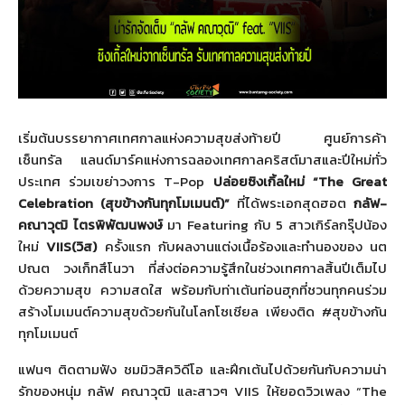
เริ่มต้นบรรยากาศเทศกาลแห่
งความสุขส่งท้ายปี ศูนย์การค้า
เซ็นทรัล แลนด์มาร์คแห่งการฉลองเทศกาลคริ
สต์มาสและปีใหม่ทั่ว
ประเทศ ร่วมเขย่าวงการ
T-Pop
ปล่อยซิงเกิ้ลใหม่
“The Great
Celebration
(สุขข้างกันทุกโมเมนต์)”
ที่ได้พระเอกสุดฮอต
กลัฟ-
คณาวุฒิ ไตรพิพัฒนพงษ์
มา
Featuring
กับ
5
สาวเกิร์ลกรุ๊ปน้อง
ใหม่
VIIS
(วิส)
ครั้งแรก
กับผลงานแต่งเนื้อร้
องและทำนองของ นต
ปณต วงเก็ทสึโนวา ที่ส่งต่อความรู้สึกในช่
วงเทศกาลสิ้นปีเต็มไป
ด้วยความสุ
ข ความสดใส พร้อมกับท่าเต้นท่อนฮุกที่ชวนทุ
กคนร่วม
สร้างโมเมนต์ความสุขด้
วยกันในโลกโซเชียล เพียงติด
#
สุขข้างกัน
ทุกโมเมนต์
แฟนๆ ติดตามฟัง ชมมิวสิควิดีโอ และฝึกเต้นไปด้วยกันกับความน่
า
รักของหนุ่ม กลัฟ คณาวุฒิ และสาวๆ
VIIS
ให้ยอดวิวเพลง “
The