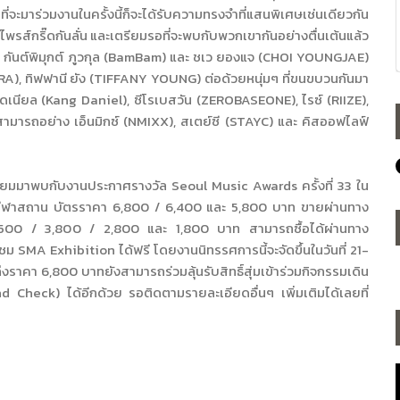
ร่วมงานในครั้งนี้ก็จะได้รับความทรงจำที่แสนพิเศษเช่นเดียวกัน
พรส์กริ๊ดกันลั่น และเตรียมรอที่จะพบกับพวกเขากันอย่างตื่นเต้นแล้ว
กันต์พิมุกต์ ภูวกุล (BamBam) และ ชเว ยองแจ (CHOI YOUNGJAE)
, ทิฟฟานี ยัง (TIFFANY YOUNG) ต่อด้วยหนุ่มๆ ที่ขนขบวนกันมา
แดเนียล (Kang Daniel), ซีโรเบสวัน (ZEROBASEONE), ไรซ์ (RIIZE),
ารถอย่าง เอ็นมิกซ์ (NMIXX), สเตย์ซี (STAYC) และ คิสออฟไลฟ์
ียมมาพบกับงานประกาศรางวัล Seoul Music Awards ครั้งที่ 33 ใน
กีฬาสถาน บัตรราคา 6,800 / 6,400 และ 5,800 บาท ขายผ่านทาง
00 / 3,800 / 2,800 และ 1,800 บาท สามารถซื้อได้ผ่านทาง
ม SMA Exhibition ได้ฟรี โดยงานนิทรรศการนี้จะจัดขึ้นในวันที่ 21-
าคา 6,800 บาทยังสามารถร่วมลุ้นรับสิทธิ์สุ่มเข้าร่วมกิจกรรมเดิน
heck) ได้อีกด้วย รอติดตามรายละเอียดอื่นๆ เพิ่มเติมได้เลยที่