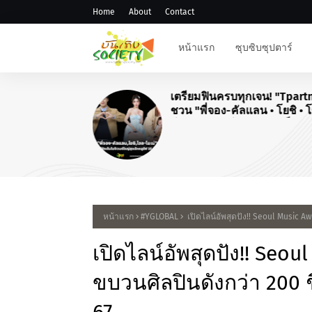
Home
About
Contact
หน้าแรก
ซุบซิบซุปตาร์
#JPOP
สิ้นสุดการรอคอย! "ยามะพี
คอนเสิร์ตใหญ่ในไทย "DR
TOMOHISA YAMASHITA T
2026"
หน้าแรก
#YGLOBAL
เปิดไลน์อัพสุดปัง!! Seoul Music A
เปิดไลน์อัพสุดปัง!! Seoul
ขบวนศิลปินดังกว่า 200 