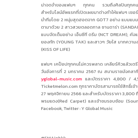
น่าจดจำของแฟนๆ ทุกคน รวมถึงศิลปินทุกคนที่จะมา
สำหรับไลน์อัพแรกที่เปิดเผยมาต่างทำให้แฟนๆ เซอร์ไ
นำทีมโดย 2 หนุ่มสุดฮอตจาก GOT7 อย่าง แบมแบม 
ตามาด้วย 2 สาวสวยตลอดกาล ซานดาร่า (SANDARA)
แบบจัดเต็มอย่าง เอ็นซีที ดรีม (NCT DREAM), คัง
ยองทัก (YOUNG TAK) และสาวๆ วัยใส มากความสาม
(KISS OF LIFE)
แฟนๆ เคป็อปทุกคนไม่ควรพลาด เคลียร์คิวแล้วเตร
วันอังคารที่ 2 มกราคม 2567 ณ สนามราชมังคลา
yglobal-music.com
และบัตรราคา 4,800 / 4,5
Ticketmelon.com ทุกราคาบัตรสามารถใช้สิทธิ์เข้าช
27 พฤศจิกายน 2566 และสำหรับบัตรราคา 3,800 ถึงร
พรมแดง(Red Carpet) และเข้าชมรอบซ้อม (Sound C
Facebook, Twitter : Y Global Music
#SMAinbkk