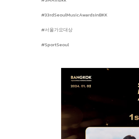
#33rdSeoulMusicAwardsinBKK
#서울가요대상
#SportSeoul