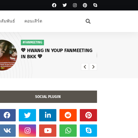
สัมพันธ์
คอนเสิร์ต
#โหนกระแส
ครอบครัวเผยติดใจสาเหตุ “ฮลุน
โซโล่” เสียชีวิต - ลุยนำร่างกลับไทย
พบทำประกันอุบัติเหตุ 5 ล้าน “ว่าน
ไฉ” แจงดราม่าแจ้งข่าว
SOCIAL PLUGIN