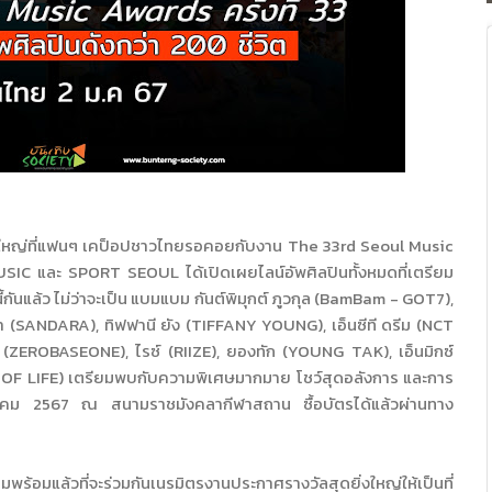
่งใหญ่ที่แฟนๆ เคป็อปชาวไทยรอคอยกับงาน The 33rd Seoul Music
IC และ SPORT SEOUL ได้เปิดเผยไลน์อัพศิลปินทั้งหมดที่เตรียม
้กันแล้ว ไม่ว่าจะเป็น แบมแบม กันต์พิมุกต์ ภูวกุล (BamBam - GOT7),
(SANDARA), ทิฟฟานี ยัง (TIFFANY YOUNG), เอ็นซีที ดรีม (NCT
 (ZEROBASEONE), ไรซ์ (RIIZE), ยองทัก (YOUNG TAK), เอ็นมิกซ์
S OF LIFE) เตรียมพบกับความพิเศษมากมาย โชว์สุดอลังการ และการ
มกราคม 2567 ณ สนามราชมังคลากีฬาสถาน ซื้อบัตรได้แล้วผ่านทาง
อมแล้วที่จะร่วมกันเนรมิตรงานประกาศรางวัลสุดยิ่งใหญ่ให้เป็นที่