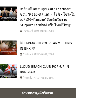
เตรียมฟินครบทุกเจน! "Tpartner"
ชวน "พี่จอง-คัลแลน • โยชิ • โซล-โม
เน่" เสิร์ฟโมเมนต์จัดเต็มในงาน
"Airport Carnival ทริปไหนก็ใจฟู"
วันจันทร์, สิงหาคม 03, 2569
💛 HWANG IN YOUP FANMEETING
IN BKK 💛
วันจันทร์, สิงหาคม 03, 2569
LLOUD BEACH CLUB POP-UP IN
BANGKOK
วันศุกร์, กรกฎาคม 24, 2569
จำนวนการดูหน้าเว็บรวม