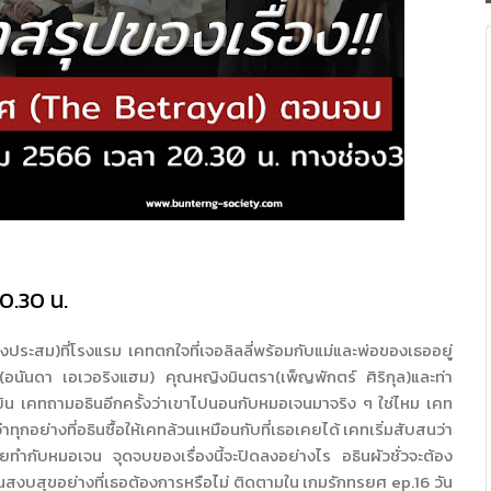
20.30 น.
ระสม)ที่โรงแรม เคทตกใจที่เจอลิลลี่พร้อมกับแม่และพ่อของเธออยู่
น(อนันดา เอเวอริงแฮม) คุณหญิงมินตรา(เพ็ญพักตร์ ศิริกุล)และท่า
้ยิน เคทถามอธินอีกครั้งว่าเขาไปนอนกับหมอเจนมาจริง ๆ ใช่ไหม เคท
กอย่างที่อธินซื้อให้เคทล้วนเหมือนกับที่เธอเคยได้ เคทเริ่มสับสนว่า
นเคยทำกับหมอเจน จุดจบของเรื่องนี้จะปิดลงอย่างไร อธินผัวชั่วจะต้อง
นสงบสุขอย่างที่เธอต้องการหรือไม่ ติดตามใน เกมรักทรยศ ep.16 วัน