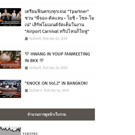
เตรียมฟินครบทุกเจน! "Tpartner"
ชวน "พี่จอง-คัลแลน • โยชิ • โซล-โม
เน่" เสิร์ฟโมเมนต์จัดเต็มในงาน
"Airport Carnival ทริปไหนก็ใจฟู"
วันจันทร์, สิงหาคม 03, 2569
💛 HWANG IN YOUP FANMEETING
IN BKK 💛
วันจันทร์, สิงหาคม 03, 2569
"KNOCK ON Vol.2" IN BANGKOK!
วันอังคาร, สิงหาคม 04, 2569
จำนวนการดูหน้าเว็บรวม
1
1
8
2
7
9
1