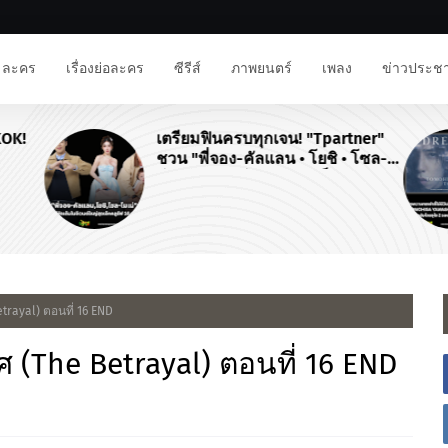
ละคร
เรื่องย่อละคร
ซีรีส์
ภาพยนตร์
เพลง
ข่าวประชา
KOK!
เตรียมฟินครบทุกเจน! "Tpartner"
ชวน "พี่จอง-คัลแลน • โยชิ • โซล-
โมเน่" เสิร์ฟโมเมนต์จัดเต็มในงาน
"Airport Carnival ทริปไหนก็ใจฟู"
etrayal) ตอนที่ 16 END
ศ (The Betrayal) ตอนที่ 16 END