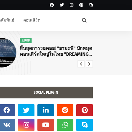
สัมพันธ์
คอนเสิร์ต
#JPOP
#F
สิ้นสุดการรอคอย! "ยามะพี" ปักหมุด
💛
คอนเสิร์ตใหญ่ในไทย "DREAMING
IN
TOMOHISA YAMASHITA TOUR
2026"
SOCIAL PLUGIN