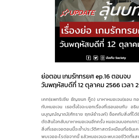
ย่อตอน เกมรักทรยศ ep.16 ตอนจบ
วันพฤหัสบดีที่ 12 ตุลาคม 2566 เวลา 
เคท(แพทริเซีย ธัญชนก กู๊ด) มาหาหมอเจน(แอน ทองป
กับหมอเจน เธอตั้งใจจะบอกเรื่องที่เธอนอนกับ อธิ
นบุญณ์ญาณ์(ศักราช ฤกษ์ธำรงค์) ช็อคกับสิ่งที่ได
ตัดสินใจกลับมาหาหมอเจนอีกครั้ง หมอเจนบอกเคทว่าทุ
สิ่งที่เธอเจอตอนนี้จะซ้ำประวัติศาสตร์เหมือนที่อธิ
พบเจออะไรต่อจากนี้ แล้วหมอเจนจะพบเจอชีวิตที่แส