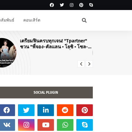
สัมพันธ์
คอนเสิร์ต
เตรียมฟินครบทุกเจน! "Tpartner"
#J
ชวน "พี่จอง-คัลแลน • โยชิ • โซล-
สิ
โมเน่" เสิร์ฟโมเมนต์จัดเต็มในงาน
คอ
"Airport Carnival ทริปไหนก็ใจฟู"
TO
20
SOCIAL PLUGIN