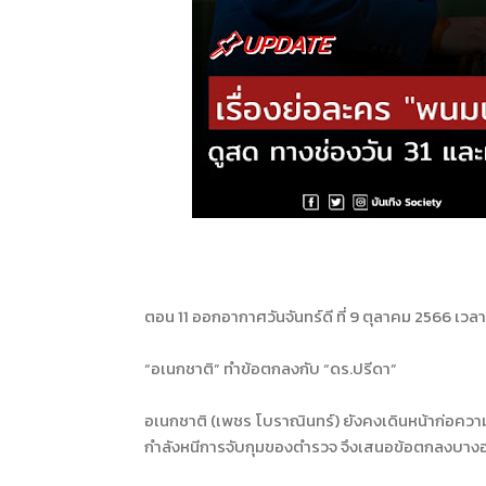
ตอน 11 ออกอากาศวันจันทร์ดี ที่ 9 ตุลาคม 2566 เวลา
“อเนกชาติ” ทำข้อตกลงกับ “ดร.ปรีดา”
อเนกชาติ (เพชร โบราณินทร์) ยังคงเดินหน้าก่อความวุ่
กำลังหนีการจับกุมของตำรวจ จึงเสนอข้อตกลงบางอ