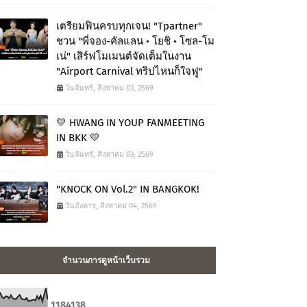
เตรียมฟินครบทุกเจน! "Tpartner"
ชวน "พี่จอง-คัลแลน • โยชิ • โซล-โม
เน่" เสิร์ฟโมเมนต์จัดเต็มในงาน
"Airport Carnival ทริปไหนก็ใจฟู"
วันจันทร์, สิงหาคม 03, 2569
💛 HWANG IN YOUP FANMEETING
IN BKK 💛
วันจันทร์, สิงหาคม 03, 2569
"KNOCK ON Vol.2" IN BANGKOK!
วันอังคาร, สิงหาคม 04, 2569
จำนวนการดูหน้าเว็บรวม
1
1
8
4
1
3
8