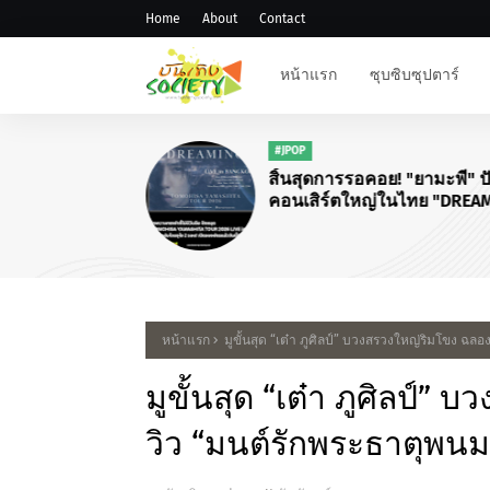
Home
About
Contact
หน้าแรก
ซุบซิบซุปตาร์
หน้าแรก
มูขั้นสุด “เต๋า ภูศิลป์” บวงสรวงใหญ่ริมโขง ฉล
มูขั้นสุด “เต๋า ภูศิลป์”
วิว “มนต์รักพระธาตุพนม