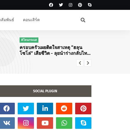
สัมพันธ์
คอนเสิร์ต
#โหนกระแส
#KPOP
ครอบครัวเผยติดใจสาเหตุ “ฮลุน
แม่มาทวงคืน
โซโล่” เสียชีวิต - ลุยนำร่างกลับไทย
ปักหมุดไทย
พบทำประกันอุบัติเหตุ 5 ล้าน “ว่าน
โซโล่กับคอ
ไฉ” แจงดราม่าแจ้งข่าว
Young: Edg
Bangkok"
SOCIAL PLUGIN