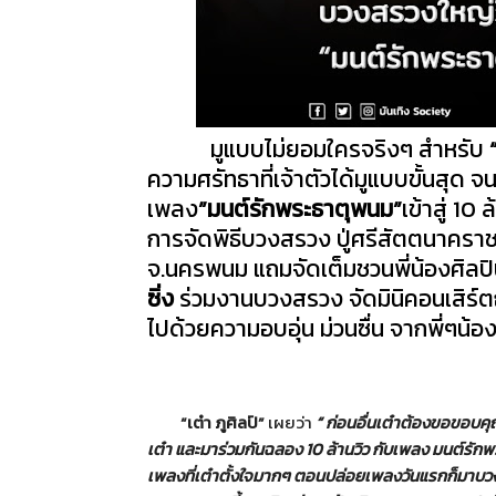
มูแบบไม่ยอมใครจริงๆ สำหรับ
ความศรัทธาที่เจ้าตัวได้มู
แบบขั้นสุด จ
เพลง
”มนต์รักพระธาตุพนม”
เข้าสู่
10
ล
การจัดพิธี
บวงสรวง ปู่ศรีสัตตนาครา
จ.นครพนม แถมจัดเต็มชวนพี่น้องศิลปิ
ซิ่ง
ร่วมงานบวงสรวง จัดมินิคอนเสิร์ต
ไปด้
วยความอบอุ่น ม่วนซื่น จากพี่ๆน้
“
เต๋า ภูศิลป์”
เผยว่า
“ ก่อนอื่นเต๋าต้องขอขอบคุ
เต๋า และมาร่วมกันฉลอง
10
ล้านวิว กับเพลง มนต์รักพ
เพลงที่เต๋าตั้งใจมากๆ ตอนปล่อยเพลงวันแรกก็
มาบวง