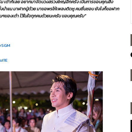
ม เต๋าก็เลย อยากมาจัดบวงสรวงใหญ่อีกครั้ง เป็นการขอบคุณสิ่ง
ลง นั่งนำแน มาฝากปู่ด้วย มาขอพรให้เพลงติดหู คนชื่นชอบ ยังไงก็ขอฝาก
นๆของเต๋า ไว้ในใจทุกคนด้วยนะครับ ขอบคุณครับ”
ySGM
uI1E