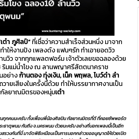
“เต๋า ภูศิลป์”
ที่เชื่อว่าความสำเร็จส่วนหนึ่ง มาจาก
นทำให้งานปัง เพลงดัง แฟนๆรัก ทำเอายอดวิว
้านวิว จากทุกแพลตฟอร์ม เจ้าตัวเลยขอฉลองด้วย
ช ริมแม่น้ำโขง ณ ลานพญาศรีสัตตนาคราช
นอย่
าง
ก้านตอง ทุ่งเงิน
,
เน็ค พฤพล
,
โบว์ดำ ลำ
ถวายเสียงในครั้
งนี้ด้วย ทำให้บรรยากาศงานเป็น
องกัลยาณมิตรของหนุ่ม
เ
ต๋า
ณทุ
กคนนะครับ ทั้งเพื่อนพี่น้องศิลปิน กัลยาณมิตรที่ดี ที่คอยซัพพอร์ต
ระธาตุพนม กันถึง จ.นครพนม ด้วยนะครับ อย่างที่บอกเพลงนี้เป็นอี
ก
สรวงกันที่นี่ มาจัดพิธีเหมือนเป็นการบอกกล่
าวขออนุญาตให้ช่วยเปิด