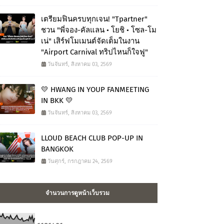
เตรียมฟินครบทุกเจน! "Tpartner"
ชวน "พี่จอง-คัลแลน • โยชิ • โซล-โม
เน่" เสิร์ฟโมเมนต์จัดเต็มในงาน
"Airport Carnival ทริปไหนก็ใจฟู"
วันจันทร์, สิงหาคม 03, 2569
💛 HWANG IN YOUP FANMEETING
IN BKK 💛
วันจันทร์, สิงหาคม 03, 2569
LLOUD BEACH CLUB POP-UP IN
BANGKOK
วันศุกร์, กรกฎาคม 24, 2569
จำนวนการดูหน้าเว็บรวม