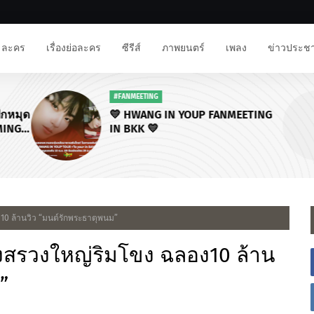
ละคร
เรื่องย่อละคร
ซีรีส์
ภาพยนตร์
เพลง
ข่าวประชา
#FANMEETING
💛 HWANG IN YOUP FANMEETING
IN BKK 💛
อง10 ล้านวิว “มนต์รักพระธาตุพนม”
 บวงสรวงใหญ่ริมโขง ฉลอง10 ล้าน
”