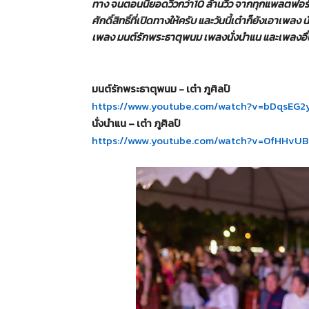
ทาง จนตอนนี้ยอดวิวกว่า
10
ล้านวิว จากทุกแพลตฟอร์
ศักดิ์สิทธิ์
ที่เปิดทางให้ครับ และวันนี้เต๋าก็ยังเอาเพ
เพลง มนต์รักพระธาตุพนม เพลงนั่งนำแน และเพลงอื่
มนต์รักพระธาตุพนม
-
เต๋า ภูศิลป์
https://www.youtube.com/watch?
v=bDqsEG
2
นั่งนำแน
–
เต๋า ภูศิลป์
https://www.youtube.com/watch?
v=0fHHvUB