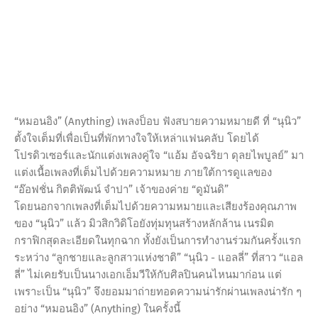
“หมอนอิง” (Anything) เพลงป็อบ ฟังสบายความหมายดี ที่ “นุนิว”
ตั้งใจเต็มที่เพื่อเป็นที่พักทางใจให้เหล่าแฟนคลับ โดยได้
โปรดิวเซอร์และนักแต่งเพลงคู่ใจ “แอ้ม อัจฉริยา ดุลยไพบูลย์” มา
แต่งเนื้อเพลงที่เต็มไปด้วยความหมาย ภายใต้การดูแลของ
“อ๊อฟชั่น กิตติพัฒน์ จำปา” เจ้าของค่าย “ดูมันดิ”
โดยนอกจากเพลงที่เต็มไปด้วยความหมายและเสียงร้องคุณภาพ
ของ “นุนิว” แล้ว มิวสิกวิดิโอยังทุ่มทุนสร้างหลักล้าน เนรมิต
กราฟิกสุดละเอียดในทุกฉาก ทั้งยังเป็นการทำงานร่วมกันครั้งแรก
ระหว่าง “ลูกชายและลูกสาวแห่งชาติ” “นุนิว - แอลลี่” ที่สาว “แอล
ลี่” ไม่เคยรับเป็นนางเอกเอ็มวีให้กับศิลปินคนไหนมาก่อน แต่
เพราะเป็น “นุนิว” จึงยอมมาถ่ายทอดความน่ารักผ่านเพลงน่ารัก ๆ
อย่าง “หมอนอิง” (Anything) ในครั้งนี้