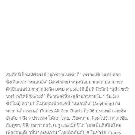
สมดีกรีเด็กมหัศจรรย์ “ลูกชายแห่งชาติ” เพราะเพียงแค่ปล่อย
ซิงเกิลแรก “หมอนอิง” (Anything) หนุ่มน้อยมากความสามารถ
ศิลปินเบอร์แรกจากสังกัด DMD MUSIC (ดีเอ็มดี มิวสิก) “นุนิว ชวริ
นทร์ เพริศพิริยะวงศ์” ก็พาเพลงนี้ทะลุล้านวิวภายใน 1 วัน (30
ชั่วโมง) ความปังไม่หยุดเพียงแค่นี้ “หมอนอิง” (Anything) ยัง
ทะยานติดเทรนด์ iTunes All Gen Charts ถึง 36 ประเทศ และติด
อันดับ 1 ถึง 9 ประเทศ ได้แก่ ไทย, เวียดนาม, สิงคโปร์, มาเลเซีย,
กัมพูชา, ชิลี, เอกวาดอร์, เปรู และเม็กซิโก โดยเป็นศิลปินไทย
เพียงคนเดียวที่นำเพลงภาษาไทยติดอันดับ 9 ในชาร์ต iTunes