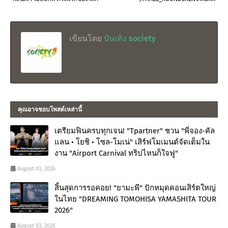
เขียนโดย
บันเทิง society
คุณอาจชอบโพสต์เหล่านี้
เตรียมฟินครบทุกเจน! "Tpartner" ชวน "พี่จอง-คัล
แลน • โยชิ • โซล-โมเน่" เสิร์ฟโมเมนต์จัดเต็มใน
งาน "Airport Carnival ทริปไหนก็ใจฟู"
August 03, 2026
สิ้นสุดการรอคอย! "ยามะพี" ปักหมุดคอนเสิร์ตใหญ่
ในไทย "DREAMING TOMOHISA YAMASHITA TOUR
2026"
August 03, 2026