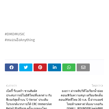
#DMDMUSIC
#หมอนอิงAnything
เก่ากว่า
ใหม่กว่า
เบ็คกี้-รีเบคก้า ชวนสัมผัส
ยงฮวา ฝากคลิปวิดีโอเรียกน้ำย่อย
ประสบการณ์ในมิติใหม่ที่แตกต่าง กับ
คอนเฟิร์มความสนุก เตรียมจัดเต็ม
ฟีเจอร์สุดล้ำบน ‘C-Verse’ ประเดิม
คอนเสิร์ตที่ไทย 30 ก.ค. นี้ ฝากบอยซ์
โปรเจกต์แรกภายใต้ CRC Immersive
ไทยห้ามพลาด! ต้องมาเจอกัน
Retail Platform ครั้งแรกของโลก
JYHALL_ROUNDERLiveinBKK