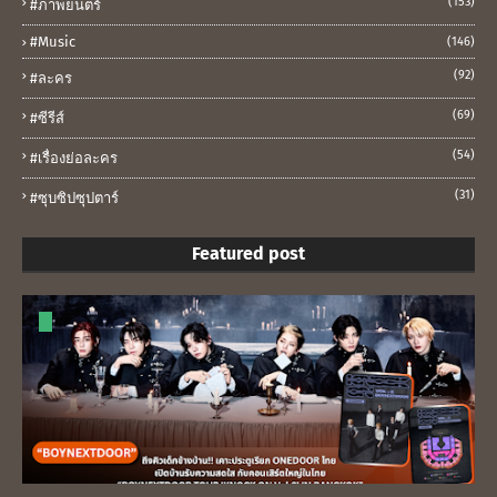
(153)
#ภาพยนตร์
#music
(146)
(92)
#ละคร
(69)
#ซีรีส์
(54)
#เรื่องย่อละคร
(31)
#ซุบซิปซุปตาร์
Featured post