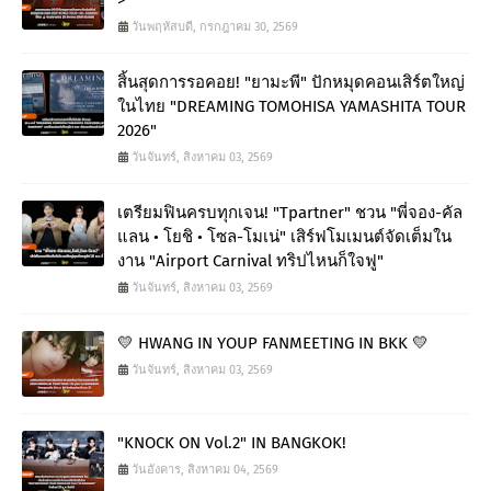
>
วันพฤหัสบดี, กรกฎาคม 30, 2569
สิ้นสุดการรอคอย! "ยามะพี" ปักหมุดคอนเสิร์ตใหญ่
ในไทย "DREAMING TOMOHISA YAMASHITA TOUR
2026"
วันจันทร์, สิงหาคม 03, 2569
เตรียมฟินครบทุกเจน! "Tpartner" ชวน "พี่จอง-คัล
แลน • โยชิ • โซล-โมเน่" เสิร์ฟโมเมนต์จัดเต็มใน
งาน "Airport Carnival ทริปไหนก็ใจฟู"
วันจันทร์, สิงหาคม 03, 2569
💛 HWANG IN YOUP FANMEETING IN BKK 💛
วันจันทร์, สิงหาคม 03, 2569
"KNOCK ON Vol.2" IN BANGKOK!
วันอังคาร, สิงหาคม 04, 2569