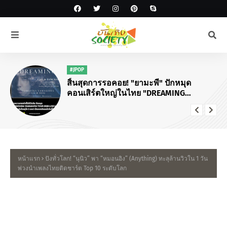
#JPOP
สิ้นสุดการรอคอย! "ยามะพี" ปักหมุด
คอนเสิร์ตใหญ่ในไทย "DREAMING
TOMOHISA YAMASHITA TOUR 2026"
หน้าแรก
ปังทั่วโลก! “นุนิว” พา “หมอนอิง” (Anything) ทะลุล้านวิวใน 1 วัน
พ่วงนำเพลงไทยติดชาร์ต Top 10 ระดับโลก