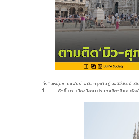
ถึงคิวหนุ่มสายแฟอย่าง มิว-ศุภศิษฏ์ จงชีวีวัฒน์ เ
นี้ จัดขึ้น ณ เมืองมิลาน ประเทศอิตาลี และยังเ