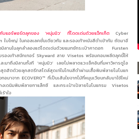
ิกับแอร์พอร์ตลุคของ ‘หนุ่มมิว’ ที่โดดเด่นด้วยแจ็กเก็ต
Cyber
en
ใบใหญ่ ในคอลเลคชั่นเดียวกัน และรองเท้าหนังสีดำเข้ากัน ถัดมาอี
มืองมิลานในลุคลำลองแต่โดดเด่นด้วยแมทช์กระเป๋าคาดอก
Fursten
วยรองเท้าสนีกเกอร์
Skyward
ลาย
Visetos
พร้อมคอมพลีตลุคนี้ให้
าถึงมิลานทั้งที ‘หนุ่มมิว’ เลยไม่พลาดแวะเช็คอินที่มหาวิหารดูโอ
สุดฮิตด้วยลุคสตรีทสไตล์สุดเท่ในโทนสีดำผ่านเสื้อพิมพ์ลายโมโนแก
ึ่งทอมาจาก
ECOVERO
™ ที่เป็นเส้นใยจากไม้ที่หมุนเวียนกลับมาใช้ใหม่
างเกงเดนิมพิมพ์ลายกาแล็กซี และกระเป๋าเป้ลายโมโนแกรม
Visetos
เร้าใจ