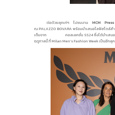
ต่อด้วยลุคเท่ๆ ไปชมงาน
MCM
Press
ณ
PALAZZO BOVARA
พร้อมนำเสนอไลฟ์สไตล์สำ
เต็มจาก คอลเลคชั่น
SS24
ซึ่งได้นำเสน
ฤดูกาลนี้
ที่
Milan Men
’
s Fashion Week
เป็นอีกล