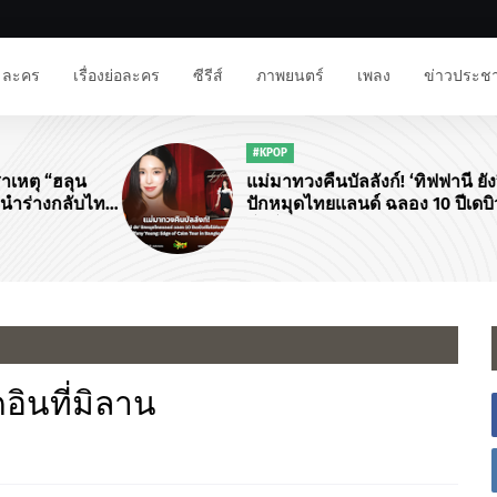
ละคร
เรื่องย่อละคร
ซีรีส์
ภาพยนตร์
เพลง
ข่าวประชา
#KPOP
ุน
แม่มาทวงคืนบัลลังก์! ‘ทิฟฟานี ยัง’
ลับไทย
ปักหมุดไทยแลนด์ ฉลอง 10 ปีเดบิวต์
“ว่าน
โซโล่กับคอนเสิร์ตใหญ่ "Tiffany
Young: Edge of Calm Tour in
Bangkok"
คอินที่มิลาน