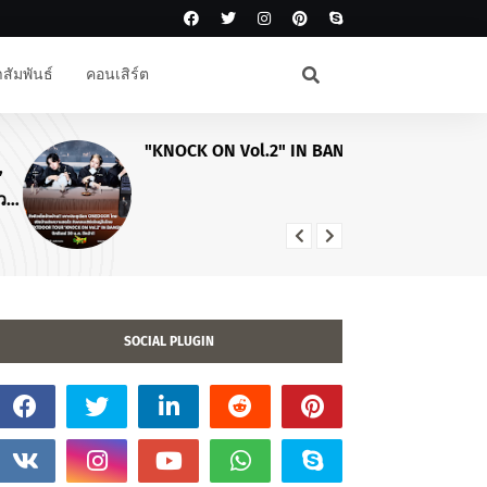
สัมพันธ์
คอนเสิร์ต
"KNOCK ON Vol.2" IN BANGKOK!
เต
ชว
โม
"A
SOCIAL PLUGIN