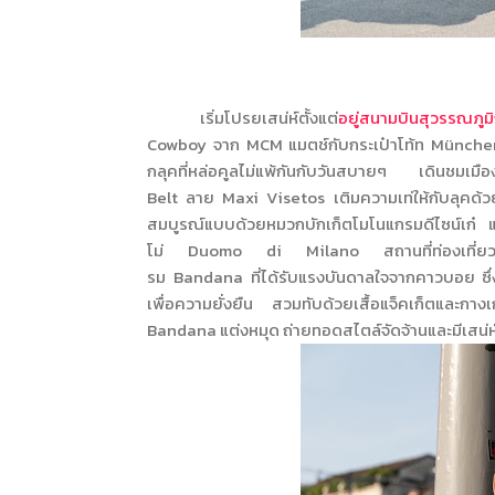
เริ่มโปรยเสน่ห์ตั้งแต่
อยู่สนามบินสุวรรณภูม
Cowboy
จาก
MCM
แมตช์กับกระเป๋าโท้ท
Münch
กลุคที่หล่อคูลไม่แพ้กันกับวันสบายๆ เดินชมเ
Belt
ลาย
Maxi Visetos
เติมความเท่ให้กับลุคด้
สมบูรณ์แบบด้วยหมวกบักเก็ตโมโนแกรมดีไซน์เก๋ และม
โม่
Duomo di Milano
สถานที่ท่องเที่ยว
รม
Bandana
ที่ได้รับแรงบันดาลใจจากคาวบอย ซ
เพื่อความยั่งยืน สวมทับด้วยเสื้อแจ็คเก็ตและก
Bandana
แต่งหมุด ถ่ายทอดสไตล์จัดจ้านและมีเสน่ห์