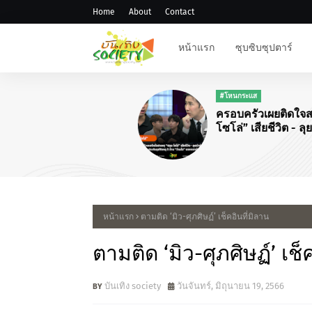
Home
About
Contact
หน้าแรก
ซุบซิบซุปตาร์
#โหนกระแส
ครอบครัวเผยติดใจสาเหตุ “ฮล
โซโล่” เสียชีวิต - ลุยนำร่างก
พบทำประกันอุบัติเหตุ 5 ล้าน 
ไฉ” แจงดราม่าแจ้งข่าว
หน้าแรก
ตามติด ‘มิว-ศุภศิษฏ์’ เช็คอินที่มิลาน
ตามติด ‘มิว-ศุภศิษฏ์’ เช็
บันเทิง society
วันจันทร์, มิถุนายน 19, 2566