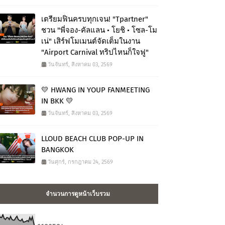
เตรียมฟินครบทุกเจน! "Tpartner"
ชวน "พี่จอง-คัลแลน • โยชิ • โซล-โม
เน่" เสิร์ฟโมเมนต์จัดเต็มในงาน
"Airport Carnival ทริปไหนก็ใจฟู"
วันจันทร์, สิงหาคม 03, 2569
💛 HWANG IN YOUP FANMEETING
IN BKK 💛
วันจันทร์, สิงหาคม 03, 2569
LLOUD BEACH CLUB POP-UP IN
BANGKOK
วันศุกร์, กรกฎาคม 24, 2569
จำนวนการดูหน้าเว็บรวม