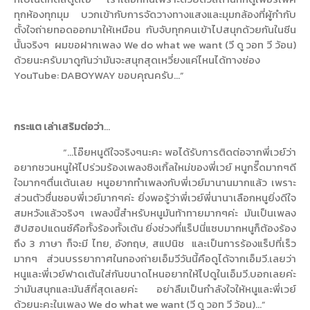
ทุกห้องทุกมุม บวกเข้ากับการจัดวางทางแสงและมุมกล้องที่ผู้กำกับ
ตั้งใจถ่ายทอดออกมาให้เหมือน กับจับทุกคนเข้าไปสนุกด้วยกันในซีน
นั้นจริงๆ
ผมขอฝากเพลง
We do what we want (
วี ดู วอท วี ว้อน)
ด้วยนะครับมาดูกันว่ามันจะสนุกสุดเหวี่ยงแค่ไหนได้ทางช่อง
YouTube: DABOYWAY
ขอบคุณครับ
…”
กระแต เล่าเสริมต่อว่า
...
“…
โอ๊ยหนูดีใจจริงๆนะคะ พอได้รับการติดต่อจากพี่เวย์ว่า
อยากชวนหนูให้ไปร่วมร้องเพลงซิงเกิ้ลใหม่ของพี่เวย์ หนูกรี๊ดมากๆดี
ใจมากๆตื่นเต้นเลย หนูอยากทำเพลงกับพี่เวย์มานานมากแล้ว เพราะ
ส่วนตัวชื่นชอบพี่เวย์มากๆค่ะ ยิ่งพอรู้ว่าพี่เวย์พี่นานาเลือกหนูยิ่งดีใจ
สมหวังแล้วจริงๆ เพลงนี้สำหรับหนูมันท้าทายมากๆค่ะ มันเป็นเพลง
ฮิปฮอปแดนซ์คือทั้งร้องทั้งเต้น ยิ่งช่วงที่แร็ปนี่แซบมากหนูก็ต้องร้อง
ถึง
3
ภาษา ก็จะมี ไทย
,
อังกฤษ
,
สแปนิช
และเป็นการร้องแร็ปที่เร็ว
มากๆ ส่วนบรรยากาศในกองถ่ายเอ็มวีวันนี้คือดูได้จากเอ็มวี.เลยว่า
หนูและพี่เวย์ฟาดเต้นใส่กันขนาดไหนอยากให้ไปดูในเอ็มวี.บอกเลยค่ะ
ว่ามันสนุกและมันส์ที่สุดเลยค่ะ
อย่าลืมเป็นกำลังใจให้หนูและพี่เวย์
ด้วยนะคะในเพลง
We do what we want (
วี ดู วอท วี ว้อน)
…”