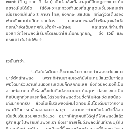
want
(
วี ดู วอท วี ว้อน) นับเป็นซิงเกิ้ลล่าสุดที่ฉีกกฎจากแนวเดิม
อย่างเห็นได้ชัด
ใส่จังหวะและท่วงทำนองที่สนุกสุดเหวี่ยงผสมเข้า
เนื้อร้องที่มีกันถึง 3 ภาษา ไทย
,
อังกฤษ
,
สแปนิช
ที่ทั้งคู่จัดเต็มร้อง
ฟาดกันแบบไม่มีใครยอมใคร
นอกจากเพลงที่ว่าพีคสุดแล้วยัง
ตอกย้ำจัดเต็มสุดๆกับเสื้อผ้า-หน้าผม และสถานที่ถ่ายทำ
มิวสิควีดีโอเพลงนี้เรียกได้เลยว่าใส่เต็มกันทุกอณู
ซึ่ง
เวย์
และ
กระแต
ได้เล่าให้ฟังว่า...
เวย์ เล่าว่า
...
“…
คือในใจคิดมาตั้งนานแล้วว่าอยากทำเพลงเต้นๆแนว
ปาร์ตี้ๆสักเพลง เพราะที่ผ่านมาผมเองก็ยังไม่เคยมีแนวนี้มาก่อน
พอได้มาร่วมงานกับน้องกระแตมันก็คลิกกันเลย ซึ่งตัวน้องเองก็เป็น
สาวเก่งมากๆ ทั้งร้องทั้งเต้นคือน้องแบบมาเต็มสุดๆ น้องกระแตเป็น
ศิลปินลูกทุ่งคนแรกที่ผมได้ร่วมทำเพลงด้วยซึ่งก็ไม่ผิดหวังเลยน้อง
เก่งมากๆครับ ส่วนในเอ็มวีเพลงนี้ผมได้คอนเซ็ปไอเดียมาจากงาน
เฟสติวัลการเฉลิมฉลองความสนุก สนานเราถ่ายกันเป็นบิวตี้ช็อต
เน้นซีนเต้นสวยๆแต่แข็งแรง
อยากให้ทุกคนที่ได้ดูได้ฟังเพลงนี้แล้ว
รู้สึกสนุกไปพร้อมกับพวกเรา ซึ่งเราถ่ายเอ็มวี.เพลงนี้กันที่ราชบุรีกับ
ที่เบเนดิกต์สตูดิโอ
เราเลือกที่นี้เพราะด้วยตัวสถานที่ก็ดูเพอร์เฟค