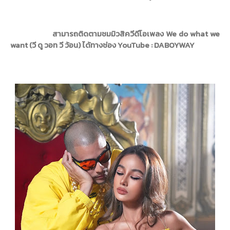
สามารถติดตามชมมิวสิควีดีโอเพลง
We do what we
want (
วี ดู วอท วี ว้อน) ได้ทางช่อง
YouTube
: DABOYWAY