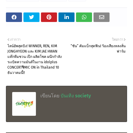
เก่ากว่า
ใหม่กว่า
ไลน์อัพสุดปัง! WINNER, REN, KIM
“ซัน” คัมแบ็กสุดฟิน! ร้องเสียงหลงลั่น
JONGHYEON และ KIM JAE HWAN
ฟาร์ม
แท๊กทีมชวน เป๊ก ผลิตโชค ผนึกกำลัง
ระเบิดความมันส์ในงาน idolplus
CONCERT🎙MIC ON in Thailand 10
ธันวาคมนี้!!
เขียนโดย
บันเทิง society