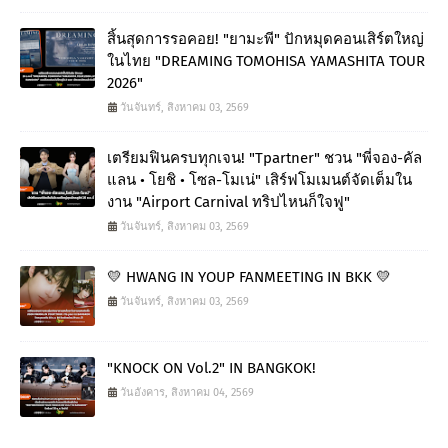
สิ้นสุดการรอคอย! "ยามะพี" ปักหมุดคอนเสิร์ตใหญ่
ในไทย "DREAMING TOMOHISA YAMASHITA TOUR
2026"
วันจันทร์, สิงหาคม 03, 2569
เตรียมฟินครบทุกเจน! "Tpartner" ชวน "พี่จอง-คัล
แลน • โยชิ • โซล-โมเน่" เสิร์ฟโมเมนต์จัดเต็มใน
งาน "Airport Carnival ทริปไหนก็ใจฟู"
วันจันทร์, สิงหาคม 03, 2569
💛 HWANG IN YOUP FANMEETING IN BKK 💛
วันจันทร์, สิงหาคม 03, 2569
"KNOCK ON Vol.2" IN BANGKOK!
วันอังคาร, สิงหาคม 04, 2569