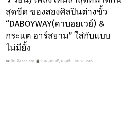
สุดขีด ของสองศิลปินต่างขั้ว
“DABOYWAY(ดาบอยเวย์) &
กระแต อาร์สยาม” ใส่กับแบบ
ไม่มียั้ง
บันเทิง society
วันพฤหัสบดี, พฤศจิกายน 17, 2565