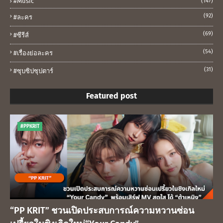
#music
(147)
(92)
#ละคร
(69)
#ซีรีส์
(54)
#เรื่องย่อละคร
(31)
#ซุบซิปซุปตาร์
Featured post
#PPKRIT
“PP KRIT” ชวนเปิดประสบการณ์ความหวานซ่อน