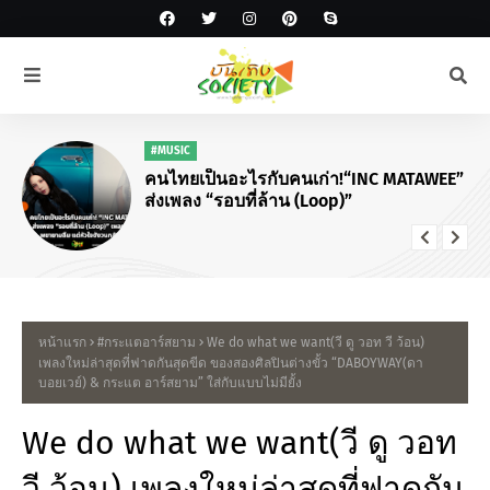
#MUSIC
คนไทยเป็นอะไรกับคนเก่า!“INC MATAWEE”
ส่งเพลง “รอบที่ล้าน (Loop)”
หน้าแรก
#กระแตอาร์สยาม
We do what we want(วี ดู วอท วี ว้อน)
เพลงใหม่ล่าสุดที่ฟาดกันสุดขีด ของสองศิลปินต่างขั้ว “DABOYWAY(ดา
บอยเวย์) & กระแต อาร์สยาม” ใส่กับแบบไม่มียั้ง
We do what we want(วี ดู วอท
วี ว้อน) เพลงใหม่ล่าสุดที่ฟาดกัน