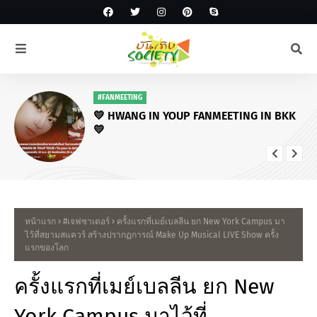
#โหนกระแส
ครอบครัวเผยติดใจสาเหตุ “ฮลุน โซโล่” เสีย
ชีวิต - ลุยนำร่างกลับไทย พบทำประกัน
อุบัติเหตุ 5 ล้าน “ว่านไฉ” แจงดราม่าแจ้ง
ข่าว
หน้าแรก
#เจฟซาเตอร์
ครั้งแรกที่เมย์เบลลีน ยก New York Campus มา
ไว้ที่สยามสแควร์ สร้างปรากฏการณ์ Make Up Musical LIVE Show ครั้ง
แรกของโลก
ครั้งแรกที่เมย์เบลลีน ยก New
York Campus มาไว้ที่