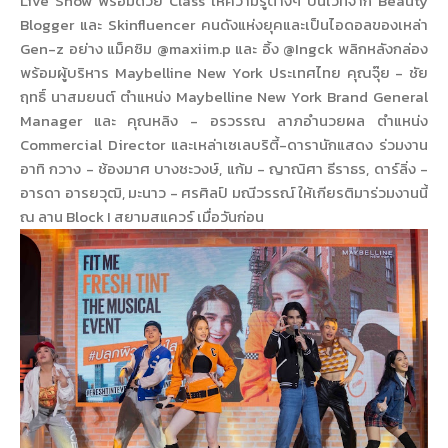
Live Show พร้อมด้วย Class ให้ความรู้ต่างๆ บนเวทีจาก Beauty
Blogger และ Skinfluencer คนดังแห่งยุคและเป็นไอดอลของเหล่า
Gen-z อย่าง แม็คซิม @maxiim.p และ อิ้ง @Ingck พลิกหลังกล่อง
พร้อมผู้บริหาร Maybelline New York ประเทศไทย คุณจุ๊ย - ชัย
ฤทธิ์ นาสมยนต์ ตำแหน่ง Maybelline New York Brand General
Manager และ คุณหลิง - อรวรรณ ลาภอำนวยผล ตำแหน่ง
Commercial Director และเหล่าเซเลบริตี้-ดารานักแสดง ร่วมงาน
อาทิ กวาง - ช้องมาศ บางชะวงษ์, แก้ม - ญาณิศา ธีราธร, ดาร์ลิ่ง -
อารดา อารยวุฒิ, มะนาว - ศรศิลป์ มณีวรรณ์ ให้เกียรติมาร่วมงานนี้
ณ ลาน Block I สยามสแควร์ เมื่อวันก่อน