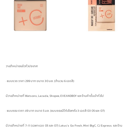
วางจำหน่ายแล้วทั่วประเทศ
· แบบขวด ราคา 299 บาท ขนาด 30 มล. (จำนวน 6 เฉดสี)
มีวางจำหน่ายที่ Watsons, Lazada, Shopee, EVEANDBOY และร้านค้าชั้นนำทั่วไป
· แบบซอง ราคา 49 บาท ขนาด 5 มล. (แบบซองมีให้เลือกถึง 3 เฉดสี 03 05 และ 07)
มีวางจำหน่ายที่ 7-11 (เฉพาะเฉด 05 และ 07) Lotus’s Go Fresh, Mini BigC, CJ Express. และร้าน