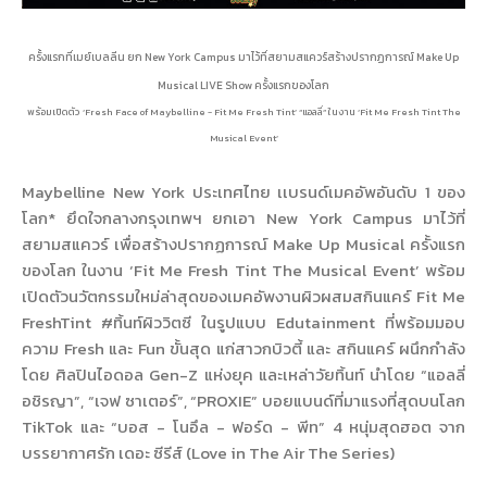
ครั้งแรกที่เมย์เบลลีน ยก New York Campus มาไว้ที่สยามสแควร์สร้างปรากฏการณ์ Make Up
Musical LIVE Show ครั้งแรกของโลก
พร้อมเปิดตัว ‘Fresh Face of Maybelline - Fit Me Fresh Tint’ “แอลลี่” ในงาน ‘Fit Me Fresh Tint The
Musical Event’
Maybelline New York ประเทศไทย เเบรนด์เมคอัพอันดับ 1 ของ
โลก* ยึดใจกลางกรุงเทพฯ ยกเอา New York Campus มาไว้ที่
สยามสแควร์ เพื่อสร้างปรากฏการณ์ Make Up Musical ครั้งแรก
ของโลก ในงาน ‘Fit Me Fresh Tint The Musical Event’ พร้อม
เปิดตัวนวัตกรรมใหม่ล่าสุดของเมคอัพงานผิวผสมสกินแคร์ Fit Me
FreshTint #ทิ้นท์ผิววิตซี ในรูปแบบ Edutainment ที่พร้อมมอบ
ความ Fresh และ Fun ขั้นสุด แก่สาวกบิวตี้ และ สกินแคร์ ผนึกกำลัง
โดย ศิลปินไอดอล Gen-Z แห่งยุค และเหล่าวัยทิ้นท์ นำโดย “แอลลี่
อชิรญา”, “เจฟ ซาเตอร์”, “PROXIE” บอยแบนด์ที่มาแรงที่สุดบนโลก
TikTok และ “บอส - โนอึล - ฟอร์ด - พีท” 4 หนุ่มสุดฮอต จาก
บรรยากาศรัก เดอะ ซีรีส์ (Love in The Air The Series)