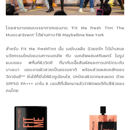
โดยสามารถชมบรรยากาศของงาน ‘Fit Me Fresh Tint The
Musical Event’ ได้ผ่านทาง FB: Maybelline New York
สำหรับ Fit Me FreshTint นั้น เมย์เบลลีน นิวยอร์ก ได้นำเสนอ
นวัตกรรมใหม่ของวงการเมคอัพ กับ เมคอัพผสมสกินแคร์ ในรูป
แบบของ #ทิ้นท์ผิววิตซี ที่มากับเนื้อสัมผัสและการปกปิดระดับ
บางเบา มอบงานผิวสวยเป็นธรรมชาติ พร้อมส่วนผสมหลักของ
วิตามินซี** ยิ่งใช้ก็ยิ่งให้ผิวดูเนียนใส, ปกป้องผิวจากแสงแดด ด้วย
SPF50 PA+++ มาใน 6 เฉดสีที่เลือกมาแล้วว่าฟิตพอดีกับสีผิวของ
คนไทย