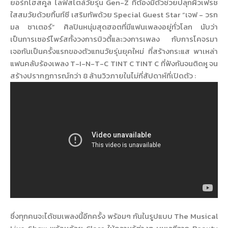
ยอร์กไฮสคูล ไลฟ์สไตล์วัยรุ่น Gen-Z ที่ต้องมีตัวช่วยปลุกผิวเฟรช
ใสสมวัยด้วยทิ้นท์ซี เสริมทัพด้วย Special Guest Star “เจฟ - วรก
มล ซาเตอร์” ศิลปินหนุ่มสุดฮอตที่มีแฟนเพลงอยู่ทั่วโลก นับว่า
เป็นการเซอร์ไพร์สทั้งวงการบิวตี้และวงการเพลง กับการโคจรมา
เจอกันเป็นครั้งแรกของตัวแทนวัยรุ่นยุคใหม่ ที่สร้างกระแส พาเหล่า
แฟนคลับร้องเพลง T-I-N-T-C TINT C TINT C ที่ฟังกันจนติดหู จน
สร้างปรากฏการณ์กว่า 8 ล้านวิวภายในไม่กี่สัปดาห์ที่เปิดตัว :
ซึ่งทุกคนจะได้ชมเพลงนี้อีกครั้ง พร้อมๆ กันในรูปแบบ The Musical