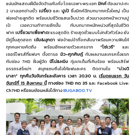
แน่นนักแสดงฝีมือจัดจ้านคั
บคั่ง โดยเฉพาะพระเอก
มิกค์
ต้องมาปะทะ
2 นางเอกต่างขั้ว
เปรี้ยว
และ
ปูเป้
ซึ่งมิกค์ฉีกบทบาทครั้งใหญ่ เป็น
พ่อหม้ายลูกติด พร้อมปมชีวิตแสนเจ็บปวด ส่วนนางเอกหน้าหวานปู
เป้ เจอความท้าทายอีกขั้น กับบทบาทหนักหน่วงที่สุดในชีวิต
ฟาก
เปรี้ยวมาเพื่อฟาด
!
แรงสุดขีด ร้ายสุดชั่วแบบไม่กลัวทัวร์ลง ยัง
มีคู่จิ้นสุดฮอต
เข้ม
&
มุกดา
พ่อจ๋าแม่จ๋าที่จะกลับมาพร้
อมความฟินให้
ทุกคนหายคิดถึง พร้อมอีกหลายตัวละครจาก
“โซ่เวรี”
และ
เซอร์ไพรส์ที่แฟนๆ ตั้งตารอ
มิว-ศุภศิษฎ์
กับผลงานละครครั้งแรก
กับช่อง 7
HD
ฝั่งผู้จัด
นีโน่
&
หนิง
ทุ่มเทเต็มที่เกินร้อย พร้อมเสิร์ฟ
อรรถรสใหม่ๆ สนุกแซบถึงใจให้แฟนละคร ติดตามใน
“บ่วงวิ
มาลา”
ทุกคืนวันจันทร์และอังคาร เวลา 20.30 น.
เริ่มตอนแรก วัน
จันทร์ที่
15
สิงหาคม นี้
ทางช่อง
7
HD
กด
35
และ
Facebook Live:
Ch7HD
หรือชมย้อนหลังได้ทาง
BUGABOO.TV