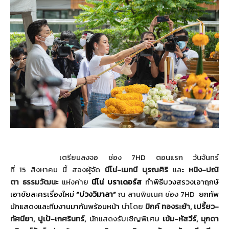
เตรียมลงจอ ช่อง
7HD
ตอนแรก วันจันทร์
ที่
15
สิงหาคม นี้ สองผู้จัด
นีโน่-เมทนี บุรณศิริ
และ
หนิง-ปณิ
ตา
ธรรมวัฒนะ
แห่งค่าย
นีโน่
บราเดอร์ส
ทำพิธีบวงสรวงเอาฤกษ์
เอาชั
ยละครเรื่องใหม่
“บ่วงวิมาลา”
ณ ลานพิฆเนศ ช่อง
7H
D
ยกทัพ
นักแสดงและทีมงานมากันพร้
อมหน้า
นำโดย
มิกค์
ทองระย้า, เปรี้ยว-
ทัศนียา, ปูเป้-เกศรินทร์,
นักแสดงรับเชิญพิเศษ
เข้ม-หัสวีร์, มุกดา