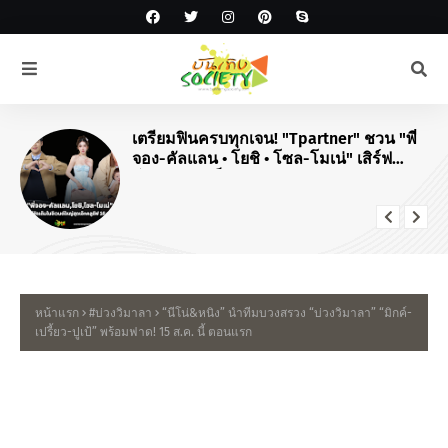
#JPOP
สิ้นสุดการรอคอย! "ยามะพี" ปักหมุด
คอนเสิร์ตใหญ่ในไทย "DREAMING
TOMOHISA YAMASHITA TOUR 2026"
หน้าแรก
#บ่วงวิมาลา
“นีโน่&หนิง” นำทีมบวงสรวง “บ่วงวิมาลา” “มิกค์-
เปรี้ยว-ปูเป้” พร้อมฟาด! 15 ส.ค. นี้ ตอนแรก