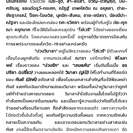
นรินทร์รักษ์
ร่วมด้วย
เมฆ-จุติ
,
สา-อนิสา
,
ขวัญ-ขวัญฤดี
,
บีม-
ศรัณยู
,
แอนด์ดรูว์-กรเศก
,
ณัฏฐ์ เทพหัสดิน ณ อยุธยา
,
ต่าย-
ชัชฎาภรณ์
,
ป๊อก-โฆษวิส
,
นุกนิก-สังคม
,
อาย-ชนิสรา
,
น้องนีน่า-
ณัฐชา
และน้องใหม่แกะกล่อง
ทศ-รวิศชา
พร้อมผู้กำกับคู่ใจ
ต่อ-ศุภ
ฌา ครุฑนาค
ที่โชว์ฝีมือในละครสุดปัง
“โซ่เวรี”
ได้อย่างยอดเยี่ยม
สุดประทับใจ โดยงานบวงสรวงครั้งนี้ อยู่
ภายใต้มาตรการ
ป้องกัน
การแพร่
ระบาดของโควิด-
19
อย่างเคร่งครั
ด
“บ่วงวิมาลา”
อยู่ในจักรวาลของ
“โซ่เวรี”
มีตัวละครที่
เชื่อมโยงผูกพันกัน จากบทประพันธ์
ณารา
บทโทรทัศน์
พิไลลา
พย์
เรื่องราวของ
“บ่วงรัก”
และ
“เกมแค้น”
เริ่มต้นขึ้นเมื่อ
อร
ปรียา
(เปรี้ยว)
วางแผนหลอกใช้
วิมาลา
(ปูเป้)
ให้ไปทำงานที่รีสอร์ต
ของ
กันย์
(มิกค์)
อดีตสามี เพื่อขโมยเอกสารสำคัญที่จะใช้ฟ้
องหย่า
กันย์ แลกกับเงินมารักษาแม่ของวิมาลา พร้อมทั้งเป่าหูวิมาลาว่าถูกกั
นย์ทำร้ายร่างกายมาตลอด วิมาลาจำใจรับงานนั้นโดยไม่รู้
ตัวว่า
กำลังตกเป็นหมากในเกมแค้น และเมื่อมารู้ความจริงว่ากันย์
ไม่ได้เลว
ร้ายอย่างที่อรปรี
ยาบอก ก็ถลำลึกจน
ยากจะถอนตัว เพราะความรัก
ได้ก่อตัวขึ้
นในใจทั้งคู่ พอ
กันย์รู้ความจริงทั้งหมด จากความรักกลับ
กลายเป็นความแค้น และเขาจะตอบแทนวิมาลาอย่
างสาสมเช่น
กัน
!!
งานนี้จัดเต็ม
ดรามาเข้มข้น
จัดหนักความแซบเกินคาดเดา
จัด