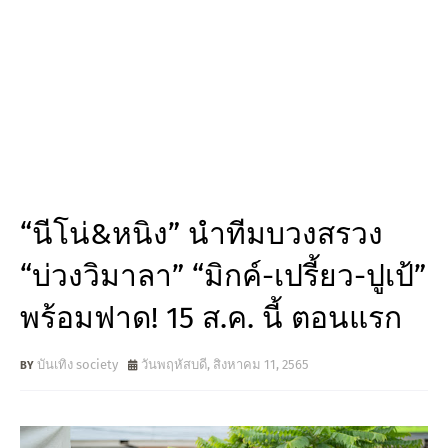
“นีโน่&หนิง” นำทีมบวงสรวง
“บ่วงวิมาลา” “มิกค์-เปรี้ยว-ปูเป้”
พร้อมฟาด! 15 ส.ค. นี้ ตอนแรก
บันเทิง society
วันพฤหัสบดี, สิงหาคม 11, 2565