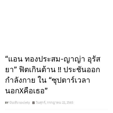
“แอน ทองประสม-ญาญ่า อุรัส
ยา” ฟิตเกินต้าน !! ประชันออก
กำลังกาย ใน “ซุปตาร์เวลา
นอกXคือเธอ”
บันเทิง society
วันศุกร์, กรกฎาคม 22, 2565