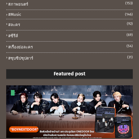
(153)
#ภาพยนตร์
#music
(146)
(92)
#ละคร
(69)
#ซีรีส์
(54)
#เรื่องย่อละคร
(31)
#ซุบซิปซุปตาร์
Featured post