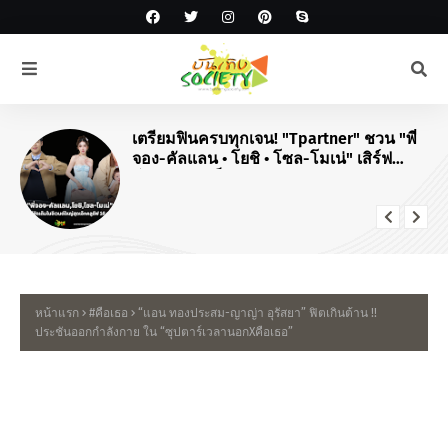
เตรียมฟินครบทุกเจน! "Tpartner" ชวน "พี่
จอง-คัลแลน • โยชิ • โซล-โมเน่" เสิร์ฟ
โมเมนต์จัดเต็มในงาน "Airport Carnival
ทริปไหนก็ใจฟู"
หน้าแรก
#คือเธอ
“แอน ทองประสม-ญาญ่า อุรัสยา” ฟิตเกินต้าน !!
ประชันออกกำลังกาย ใน “ซุปตาร์เวลานอกXคือเธอ”