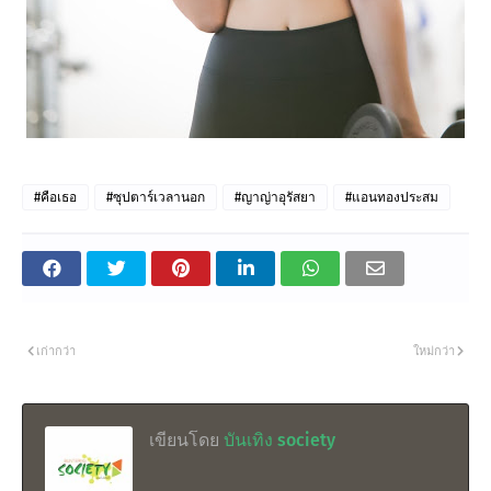
#คือเธอ
#ซุปตาร์เวลานอก
#ญาญ่าอุรัสยา
#แอนทองประสม
เก่ากว่า
ใหม่กว่า
เขียนโดย
บันเทิง society