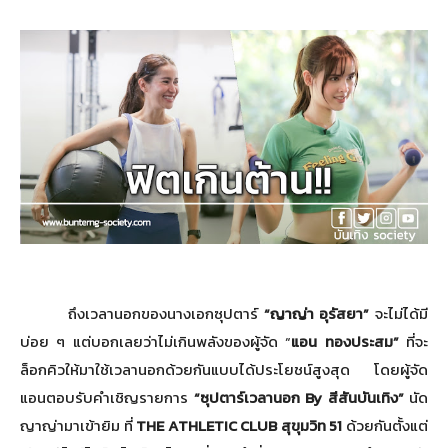
ถึงเวลานอกของนางเอกซุปตาร์
“ญาญ่า อุรัสยา”
จะไม่ได้มี
บ่อย ๆ แต่บอกเลยว่าไม่เกินพลังของผู้
จัด “
แอน ทองประสม”
ที่จะ
ล็อกคิวให้มาใช้เวลานอกด้
วยกันแบบได้ประโยชน์สูงสุด โดยผู้จัด
แอนตอบรับคำเชิญรายการ
“ซุปตาร์เวลานอก
By
สีสันบันเทิง”
นัด
ญาญ่ามาเข้ายิม ที่
THE ATHLETIC CLUB
สุขุมวิท 51
ด้วยกันตั้งแต่