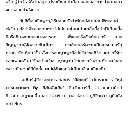
เช้าตรู่ โชว์ไลฟ์สไตล์สุดโปรดที่ชอบทำที่
สุดนอกเวลาการทำงานอย่
า
งการออกกำลังกาย
ทันทีที่เจอกันญาญ่ารีบออกตัวว่
าพักหลังไม่ค่อยฟิตแอนด์
เฟิร์ม หวังว่าพี่แอนจะเมตตาไม่เล่
นบทโหดใส่ แต่ขึ้นชื่อว่าเป๊ะยืนหนึ่ง
มีหรือที่นางเอกเอวบางจะรอด
!!
พี่แอนจริงจังเกินเบอร์ สวม
วิญญาณผู้จัดสายขับเคี่ยว บวกอินเนอร์ความเป็นเทรนเนอร์สุ
ดโหด จัดเต็มไม่ยั้ง สั่งการจนญาญ่าถึงขั้นร้องขอชี
วิต แต่ “ที่รัก”
และแฟนคลับไม่ต้องเป็นห่วง ญาญ่าไม่โดนกระทำฝ่ายเดียวแน่
นอน
เพราะทีมงานก็มีมิชชั่นมาให้ผู้
จัดแอนได้เสียเหงื่อเหมือนกัน
รอเชียร์ผู้จัดและนางเอกละคร
“คือเธอ”
ได้ในรายการ
“ซุป
ตาร์เวลานอก
By
สีสันบันเทิง”
คืนวันเสาร์ที่
23
และอาทิตย์
ที่
24
กรกฎาคมนี้ เวลา
20.05
น. ทาง ช่อง
3
ดูทีวีกด
33
ดูมือถือ
กด
3Plus