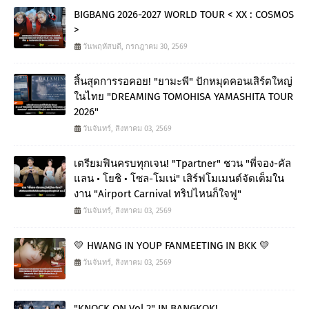
BIGBANG 2026-2027 WORLD TOUR < XX : COSMOS
>
วันพฤหัสบดี, กรกฎาคม 30, 2569
สิ้นสุดการรอคอย! "ยามะพี" ปักหมุดคอนเสิร์ตใหญ่
ในไทย "DREAMING TOMOHISA YAMASHITA TOUR
2026"
วันจันทร์, สิงหาคม 03, 2569
เตรียมฟินครบทุกเจน! "Tpartner" ชวน "พี่จอง-คัล
แลน • โยชิ • โซล-โมเน่" เสิร์ฟโมเมนต์จัดเต็มใน
งาน "Airport Carnival ทริปไหนก็ใจฟู"
วันจันทร์, สิงหาคม 03, 2569
💛 HWANG IN YOUP FANMEETING IN BKK 💛
วันจันทร์, สิงหาคม 03, 2569
"KNOCK ON Vol.2" IN BANGKOK!