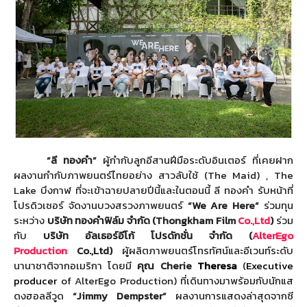
“ลี ทองคำ”
ผู้กำกับลูกอีสานฝีมือระดับอิ
นเตอร์ ที่เคยฝาก
ผลงานกำกับภาพยนตร์
ไทยอย่าง สาวลับใช้ (
The Maid
)
, The
Lake
บึงกาฬ ที่จะเข้าฉายปลายปีนี้
และในตอนนี้ ลี ทองคำ รับหน้าที่
โปรดิวเซอร์ จัดงานบวงสรวงภาพยนตร์
“
We Are Here
”
ร่วมทุน
ระหว่าง
บริษัท ทองคำฟิล์ม จำกัด (
Thongkham Film
Co.,Ltd
)
ร่วม
กับ
บริษัท อัลเธอร์อีโก้ โปรดักชั่น จำกัด (
AlterEgo
Production
Co.,Ltd
)
ผู้ผลิตภาพยนตร์โทรทัศน์และอี
เวนท์ระดับ
นานาชาติจากอเมริกา โดยมี
คุณ
Cherie
Theresa
(
Executive
producer
of AlterEgo Production
) ที่เดินทางมาพร้อมกับนั
กแส
ดงฮอลลีวูด
“
Jimmy Dempster
”
ผลงานการแสดงล่าสุดจากซี