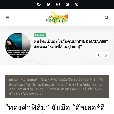
"KNOCK ON Vol.2" IN BANGKOK!
หน้าแรก
#ภาพยนตร์
“ทองคำฟิล์ม” จับมือ “อัลเธอร์อีโก้ โปรดักชั่น” ดึง
นักแสดงฮอลลีวู้ด “Jimmy Dempster” พร้อมนักแสดงไทย “หญิง รฐา - เอส
เธอร์ – พีท ทองเจือ - ชินวุฒิ – น้ำหวาน” บวงสรวงภาพยนตร์ไซไฟ-ระทึก
ขวัญ เรื่อง “We Are Here”
“ทองคำฟิล์ม” จับมือ “อัลเธอร์อี