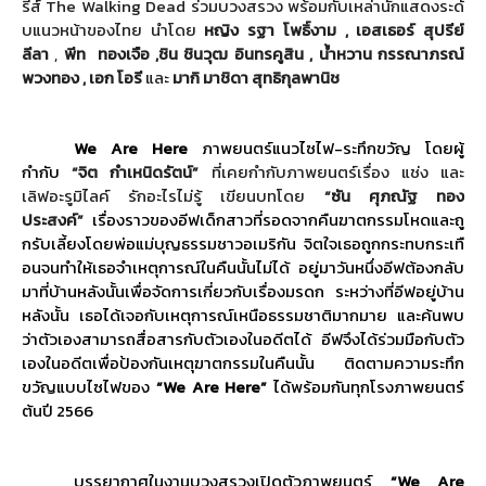
รีส์
The Walking Dead
ร่วมบวงสรวง พร้อมกับเหล่านักแสดงระดั
บแนวหน้าของไทย นำโดย
หญิง รฐา โพธิ์งาม , เอสเธอร์ สุปรีย์
ลีลา
,
พีท ทองเจือ
,
ชิน ชินวุฒ อินทรคูสิน , น้ำหวาน กรรณาภรณ์
พวงทอง , เอก โอรี
และ
มากิ มาชิดา สุทธิกุลพานิช
We Are Here
ภาพยนตร์แนวไซไฟ-ระทึกขวัญ โดยผู้
กำกับ
“จิต กำเหนิดรัตน์”
ที่เคยกำกับภาพยนตร์เรื่อง แช่ง และ
เลิฟอะรูมิไลค์ รักอะไรไม่รู้ เขียนบทโดย
“ซัน
ศุภณัฐ ทอง
ประสงค์”
เรื่องราวของอีฟเด็กสาวที่
รอดจากคืนฆาตกรรมโหดและถู
กรั
บเลี้ยงโดยพ่อแม่บุ
ญธรรมชาวอเมริกัน จิตใจเธอถูกกระทบกระเทื
อนจนทำให้เธอจำเหตุการณ์ในคืนนั้
นไม่ได้ อยู่มาวันหนึ่งอีฟต้องกลับ
มาที่
บ้านหลังนั้นเพื่อจัดการเกี่
ยวกับเรื่องมรดก ระหว่างที่อีฟอยู่บ้าน
หลังนั้น เธอได้เจอกับเหตุการณ์เหนื
อธรรมชาติมากมาย และค้นพบ
ว่าตัวเองสามารถสื่
อสารกับตัวเองในอดีตได้ อีฟจึงได้ร่วมมือกับตัว
เองในอดี
ตเพื่อป้องกันเหตุฆาตกรรมในคื
นนั้น ติดตามความระทึก
ขวัญแบบไซไฟของ
“
We Are Here
”
ได้พร้อมกันทุกโรงภาพยนตร์
ต้นปี
2566
บรรยากาศในงานบวงสรวงเปิดตั
วภาพยนตร์
“
We Are