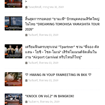
>
วันพฤหัสบดี, กรกฎาคม 30, 2569
สิ้นสุดการรอคอย! "ยามะพี" ปักหมุดคอนเสิร์ตใหญ่
ในไทย "DREAMING TOMOHISA YAMASHITA TOUR
2026"
วันจันทร์, สิงหาคม 03, 2569
เตรียมฟินครบทุกเจน! "Tpartner" ชวน "พี่จอง-คัล
แลน • โยชิ • โซล-โมเน่" เสิร์ฟโมเมนต์จัดเต็มใน
งาน "Airport Carnival ทริปไหนก็ใจฟู"
วันจันทร์, สิงหาคม 03, 2569
💛 HWANG IN YOUP FANMEETING IN BKK 💛
วันจันทร์, สิงหาคม 03, 2569
"KNOCK ON Vol.2" IN BANGKOK!
วันอังคาร, สิงหาคม 04, 2569