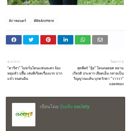
#ภาพยนตร์
#WeAreHere
เก่ากว่า
ใหม่กว่า
“คารีสา” ไม่หวั่นโดนแฟนละคร จ้อง
สุดพีค!! “ยุ้ย” โดนถอดยศ หยาม
หยุมหัว ปลื้ม เล่นพีเรียดเรื่องแรก ปาก
เกียรติ ประหาร เลือดเย็น กลายเป็น
แจ๋ว จนคนอิน
วิญญาณแค้น บุกควักตา “วาววา”
บอดสยอง
เขียนโดย
บันเทิง society