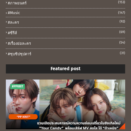
(153)
#ภาพยนตร์
#music
(147)
(92)
#ละคร
(69)
#ซีรีส์
(54)
#เรื่องย่อละคร
(31)
#ซุบซิปซุปตาร์
Featured post
#PPKRIT