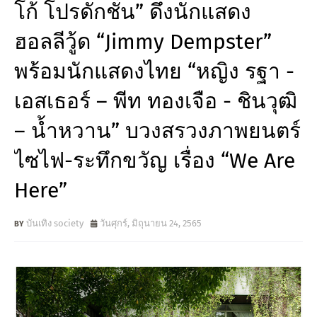
โก้ โปรดักชั่น” ดึงนักแสดง
ฮอลลีวู้ด “Jimmy Dempster”
พร้อมนักแสดงไทย “หญิง รฐา -
เอสเธอร์ – พีท ทองเจือ - ชินวุฒิ
– น้ำหวาน” บวงสรวงภาพยนตร์
ไซไฟ-ระทึกขวัญ เรื่อง “We Are
Here”
บันเทิง society
วันศุกร์, มิถุนายน 24, 2565