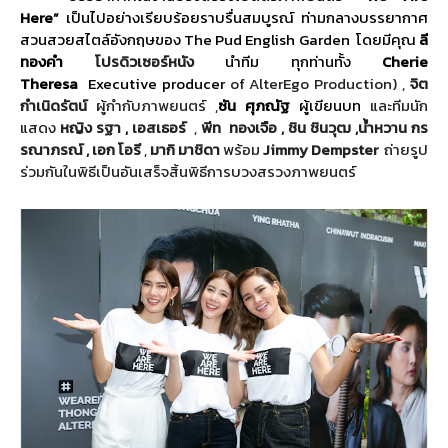
Here
”
เป็นไปอย่างเรียบร้อยราบรื่
นสมบูรณ์ ท่ามกลางบรรยากาศ
สวนสวยสไตล์อั
งกฤษของ
The Pud English Garden
โดยมีคุณ
ลี
ทองคำ
โปรดิวเซอร์หนัง
นำทีม ทุกท่านทั้ง
Cherie
Theresa
Executive producer
of AlterEgo Production
) ,
จิต
กำเนิดรัตน์
ผู้กำกับภาพยนตร์ ,
ซัน
ศุภณัฐ
ผู้เขียนบท
และทีมนัก
แสดง
หญิง รฐา , เอสเธอร์
,
พีท ทองเจือ
,
ชิน ชินวุฒ ,น้ำหวาน กร
รณาภรณ์ , เอก โอรี
,
มากิ มาชิดา
พร้อม
Jimmy Dempster
ถ่ายรูป
ร่วมกันในพิธีเป็นอั
นเสร็จสิ้นพิธี
การบวงสรวงภาพยนตร์