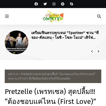
เตรียมฟินครบทุกเจน! "Tpartner" ชวน "พี่
จอง-คัลแลน • โยชิ • โซล-โมเน่" เสิร์ฟ
โมเมนต์จัดเต็มในงาน "Airport Carnival
ทริปไหนก็ใจฟู"
หน้าแรก
Pretzelle (เพรทเซล) สุดปลื้ม!!! “ต้องชอบแค่ไหน (First Love)”
ทะยาน 2 ล้านวิว ตั้งชื่อด้อมTwist ทวิตส์ให้แฟนคลับ
Pretzelle (เพรทเซล) สุดปลื้ม!!!
“ต้องชอบแค่ไหน (First Love)”