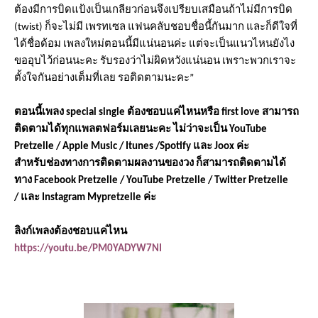
ต้องมีการบิ
ดแป้งเป็นเกลียวก่อนจึงเปรี
ยบเสมือนถ้าไม่มีการบิด
(
twist)
ก็จะไม่มี เพร
ท
เซล แฟนคลับชอบชื่อนี้กันมาก และก็ดีใจ
ท
ได้ชื่อด้อม เพลงใหม่ตอนนี้มีแน่นอนค่ะ แต่จะเป็นแนวไหนยังไง
ขออุบไว้ก่
อนนะคะ รับรองว่าไม่ผิดหวังแน่นอน เพราะพวกเราจะ
ตั้งใจกันอย่างเต็
ม
ท
ี่เลย รอติดตามนะคะ
”
ตอนนี้เพลง
special single
ต้องชอบแค่ไหนหรือ
first love
สามารถ
ติดตามได้
ท
กแพลตฟอ
ร์
มเลยนะคะ ไม่ว่าจะเป็น
YouTube
Pretzelle / Apple Music / Itunes /Spotify
และ
Joox
ค่ะ
สำหรับช่อง
ท
างการติ
ดตามผลงานของวง ก็สามารถติดตามได้
ท
าง
Facebook Pretzelle / YouTube Pretzelle / Twitter Pretzelle
/
และ
Instagram Mypretzelle
ค่ะ
ลิงก์เพลงต้องชอบแค่ไหน
https://youtu.be/PM0YADYW7NI