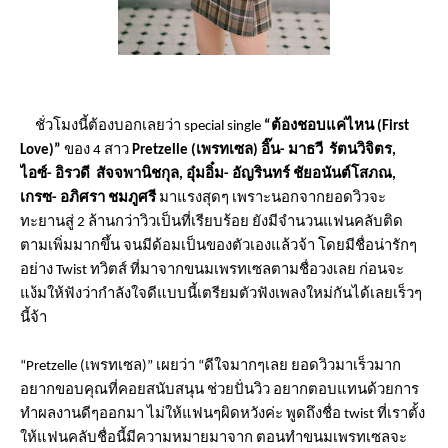
ชั่วโมงนี้ต้องบอกเลยว่า
spe
cial single
“
ต้องชอบแค่ไหน (
First
Love)”
ของ 4 สาว
Pretzelle (
เพร
ท
เซล) อิ๊น- มาธวี รัตนวิจิตร,
ไอซ์- อิรวดี สัจจพานิชกุล, อุ๋มอิ๋ม- อัญ
ริน
ท
ร์
ชัยอนันต์โสภณ,
เกรซ- อภิศรา ชมภูศรี
มาแรงสุดๆ เพราะนอกจากยอดวิวจะ
ท
ะยานสู่ 2 ล้านกว่าวิวเป็น
ท
ี่เรียบร้อย ยังมีจำนวนแฟนคลับติด
ตามเพิ่
มมากขึ้น จนมีด้อมเป็นของตัวเองแล้วจ้า โดยมีชื่อน่ารักๆ
อย่าง
Twist
ท
วิ
ตส์
ท
ี่มาจากขนมเพร
ท
เซลตามชื่อวงเลย ก่อนจะ
แง้มให้ฟังว่ากำลังใจดี
แบบนี้เตรียมตัวฟังเพลงใหม่กั
นได้เลยเร็วๆ
นี้จ้า
“Pretzelle (
เพร
ท
เซล)
”
เผยว่า
“
ดีใจมากๆเลย ยอดวิวมาเร็วมาก
อยากขอบคุณ
ท
ี่คอยสนับสนุน ช่วยปั่นวิว อยากตอบแ
ท
นด้วยการ
ท
ำผลงานดี
ๆออกมา ไม่ให้แฟนๆผิดหวังค่ะ พูดถึงชื่อ
twist
ท
ี่เราตั้ง
ให้
แฟนคลับชื่อนี้มีความหมายมาจาก ตอน
ท
ำขนมเพร
ท
เซลจะ