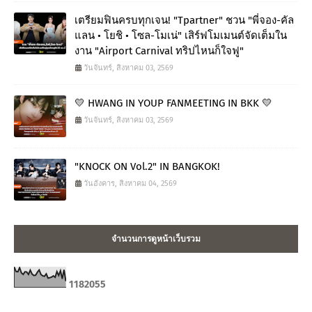
เตรียมฟินครบทุกเจน! "Tpartner" ชวน "พี่จอง-คัล
แลน • โยชิ • โซล-โมเน่" เสิร์ฟโมเมนต์จัดเต็มใน
งาน "Airport Carnival ทริปไหนก็ใจฟู"
วันจันทร์, สิงหาคม 03, 2569
💛 HWANG IN YOUP FANMEETING IN BKK 💛
วันจันทร์, สิงหาคม 03, 2569
"KNOCK ON Vol.2" IN BANGKOK!
วันอังคาร, สิงหาคม 04, 2569
จำนวนการดูหน้าเว็บรวม
1
1
8
2
0
5
5