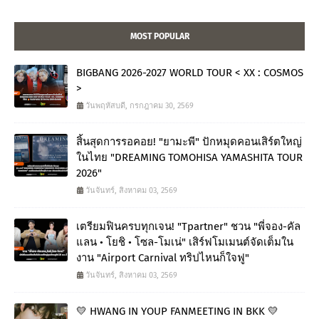
MOST POPULAR
BIGBANG 2026-2027 WORLD TOUR < XX : COSMOS
>
วันพฤหัสบดี, กรกฎาคม 30, 2569
สิ้นสุดการรอคอย! "ยามะพี" ปักหมุดคอนเสิร์ตใหญ่
ในไทย "DREAMING TOMOHISA YAMASHITA TOUR
2026"
วันจันทร์, สิงหาคม 03, 2569
เตรียมฟินครบทุกเจน! "Tpartner" ชวน "พี่จอง-คัล
แลน • โยชิ • โซล-โมเน่" เสิร์ฟโมเมนต์จัดเต็มใน
งาน "Airport Carnival ทริปไหนก็ใจฟู"
วันจันทร์, สิงหาคม 03, 2569
💛 HWANG IN YOUP FANMEETING IN BKK 💛