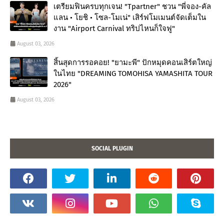
เตรียมฟินครบทุกเจน! "Tpartner" ชวน "พี่จอง-คัล
แลน • โยชิ • โซล-โมเน่" เสิร์ฟโมเมนต์จัดเต็มใน
งาน "Airport Carnival ทริปไหนก็ใจฟู"
August 03, 2026
สิ้นสุดการรอคอย! "ยามะพี" ปักหมุดคอนเสิร์ตใหญ่
ในไทย "DREAMING TOMOHISA YAMASHITA TOUR
2026"
August 03, 2026
SOCIAL PLUGIN