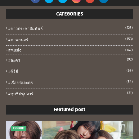
CATEGORIES
(325)
#ข่าวประชาสัมพันธ์
(153)
#ภาพยนตร์
#music
(147)
(92)
#ละคร
(69)
#ซีรีส์
(54)
#เรื่องย่อละคร
(31)
#ซุบซิปซุปตาร์
Featured post
#PPKRIT