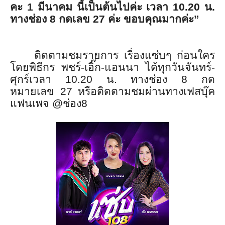
คะ
1
มีนาคม นี้เป็นต้นไปค่ะ เวลา
10.20
น.
ทางช่อง
8
กดเลข
27
ค่ะ ขอบคุณมากค่ะ”
ติดตามชมรายการ เรื่องแซ่บๆ ก่อนใคร
โดยพิธีกร พชร์
-
เอิ๊ก
-
แอนนา ได้ทุกวันจันทร์
-
ศุกร์เวลา
10.20
น. ทางช่อง
8
กด
หมายเลข
27
หรือติดตามชมผ่านทางเฟสบุ๊
ค
แฟนเพจ
@
ช่อง
8