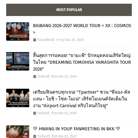
MOST POPULAR
BIGBANG 2026-2027 WORLD TOUR < XX : COSMOS
>
วันพฤหัสบดี, กรกฎาคม 30, 2569
สิ้นสุดการรอคอย! "ยามะพี" ปักหมุดคอนเสิร์ตใหญ่
ในไทย "DREAMING TOMOHISA YAMASHITA TOUR
2026"
วันจันทร์, สิงหาคม 03, 2569
เตรียมฟินครบทุกเจน! "Tpartner" ชวน "พี่จอง-คัล
แลน • โยชิ • โซล-โมเน่" เสิร์ฟโมเมนต์จัดเต็มใน
งาน "Airport Carnival ทริปไหนก็ใจฟู"
วันจันทร์, สิงหาคม 03, 2569
💛 HWANG IN YOUP FANMEETING IN BKK 💛
วันจันทร์, สิงหาคม 03, 2569