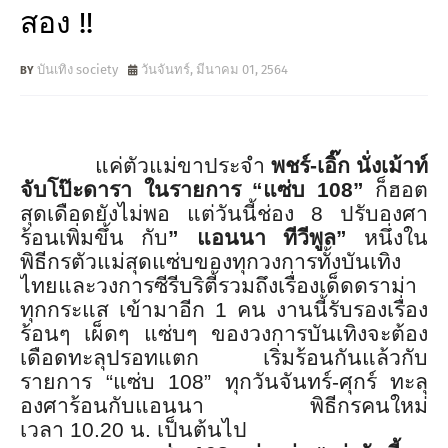
สอง !!
บันเทิง society
วันจันทร์, มีนาคม 01, 2564
แค่ตัวแม่ขาประจำ
พชร์
-
เอิ๊ก นั่งเม้าท์
จับโป๊ะดารา ในรายการ “แซ่บ
108
”
ก็ฮอต
สุดเดือดยังไม่พอ แต่วันนี้ช่อง
8
ปรับองศา
ร้อนเพิ่มขึ้น กับ
” แอนนา ทีวีพูล”
หนึ่งใน
พิธีกรตัวแม่สุดแซ่
บของทุกวงการทั้งบันเทิ
ง
ไทยและวงการซีรีบริตี้รวมถึ
งเรื่องเด็ดดราม่า
ทุกกระแส เข้ามาอีก
1
คน งานนี้รับรองเรื่อง
ร้อนๆ เผ็ดๆ แซ่บๆ ของวงการบันเทิงจะต้อง
เดือดทะลุ
ปรอทแตก เริ่มร้อนกันแล้วกับ
รายการ “แซ่บ
108
” ทุกวันจันทร์
-
ศุกร์ ทะลุ
องศาร้อนกับแอนนา พิธีกรคนใหม่
เวลา
10.20
น. เป็นต้นไป