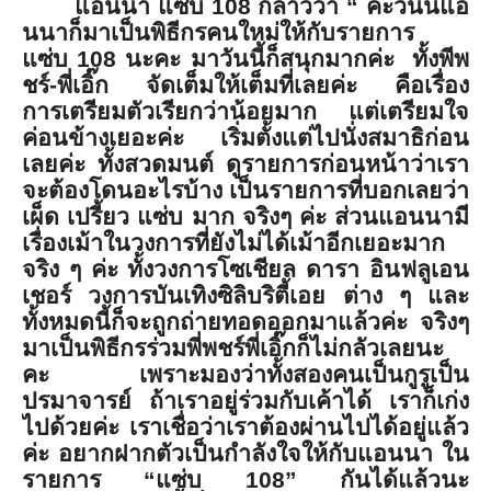
แอนนา แซ่บ
108
กล่าวว่า “ ค่ะวันนี้แอ
นนาก็มาเป็นพิธี
กรคนใหม่ให้กับรายการ
แซ่บ
108
นะคะ มาวันนี้ก็สนุกมากค่ะ ทั้งพีพ
ชร์
-
พี่เอิ๊ก จัดเต็มให้เต็มที่เลยค่ะ คือเรื่อง
การเตรียมตัวเรียกว่
าน้อยมาก แต่เตรียมใจ
ค่อนข้างเยอะค่ะ เริ่มตั้งแต่ไปนั่งสมาธิก่
อน
เลยค่ะ ทั้งสวดมนต์ ดูรายการก่อนหน้าว่าเรา
จะต้
องโดนอะไรบ้าง เป็นรายการที่บอกเลยว่า
เผ็ด เปรี้ยว แซ่บ มาก จริงๆ ค่ะ ส่วนแอนนามี
เรื่องเม้าในวงการที่
ยังไม่ได้เม้าอีกเยอะมาก
จริง ๆ ค่ะ ทั้งวงการโซเชียล ดารา อินฟลูเอน
เชอร์ วงการบันเทิงซิลิบริตี้เอย ต่าง ๆ และ
ทั้งหมดนี้ก็จะถูกถ่
ายทอดออกมาแล้วค่ะ จริงๆ
มาเป็นพิธีกรร่วมพี่พชร์พี่เอิ๊
กก็ไม่กลัวเลยนะ
คะ เพราะมองว่าทั้งสองคนเป็นกูรู
เป็น
ปรมาจารย์ ถ้าเราอยู่ร่วมกับเค้าได้ เราก็เก่ง
ไปด้วยค่ะ เราเชื่อว่าเราต้องผ่านไปได้อยู่
แล้ว
ค่ะ อยากฝากตัวเป็นกำลังใจให้กั
บแอนนา ใน
รายการ “แซ่บ
108
” กันได้แล้วนะ