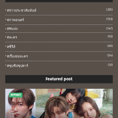
(325)
#ข่าวประชาสัมพันธ์
(153)
#ภาพยนตร์
#music
(147)
(92)
#ละคร
(69)
#ซีรีส์
(54)
#เรื่องย่อละคร
(31)
#ซุบซิปซุปตาร์
Featured post
#PPKRIT