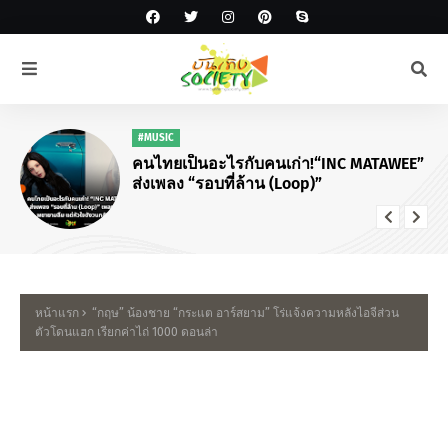
#MUSIC
คนไทยเป็นอะไรกับคนเก่า!“INC MATAWEE”
ส่งเพลง “รอบที่ล้าน (Loop)”
หน้าแรก
“กฤษ” น้องชาย “กระแต อาร์สยาม” โร่แจ้งความหลังไอจีส่วน
ตัวโดนแฮก เรียกค่าไถ่ 1000 ดอนล่า