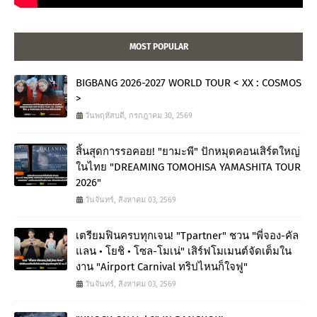
MOST POPULAR
BIGBANG 2026-2027 WORLD TOUR < XX : COSMOS
>
วันพฤหัสบดี, กรกฎาคม 30, 2569
สิ้นสุดการรอคอย! "ยามะพี" ปักหมุดคอนเสิร์ตใหญ่
ในไทย "DREAMING TOMOHISA YAMASHITA TOUR
2026"
วันจันทร์, สิงหาคม 03, 2569
เตรียมฟินครบทุกเจน! "Tpartner" ชวน "พี่จอง-คัล
แลน • โยชิ • โซล-โมเน่" เสิร์ฟโมเมนต์จัดเต็มใน
งาน "Airport Carnival ทริปไหนก็ใจฟู"
วันจันทร์, สิงหาคม 03, 2569