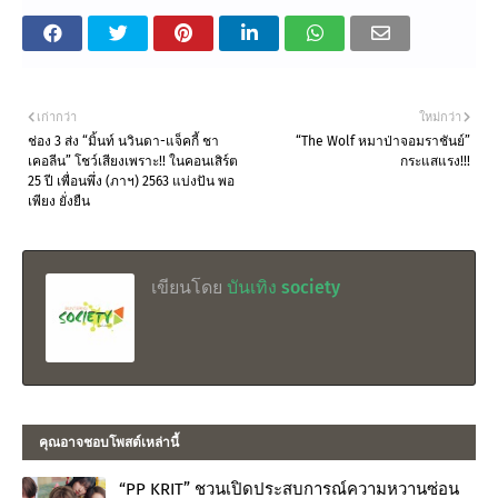
เก่ากว่า
ใหม่กว่า
ช่อง 3 ส่ง “มิ้นท์ นวินดา-แจ็คกี้ ชา
“The Wolf หมาป่าจอมราชันย์”
เคอลีน” โชว์เสียงเพราะ!! ในคอนเสิร์ต
กระแสแรง!!!
25 ปี เพื่อนพึ่ง (ภาฯ) 2563 แบ่งปัน พอ
เพียง ยั่งยืน
เขียนโดย
บันเทิง society
คุณอาจชอบโพสต์เหล่านี้
“PP KRIT” ชวนเปิดประสบการณ์ความหวานซ่อน