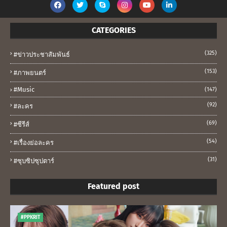
CATEGORIES
(325)
#ข่าวประชาสัมพันธ์
(153)
#ภาพยนตร์
#music
(147)
(92)
#ละคร
(69)
#ซีรีส์
(54)
#เรื่องย่อละคร
(31)
#ซุบซิปซุปตาร์
Featured post
#PPKRIT