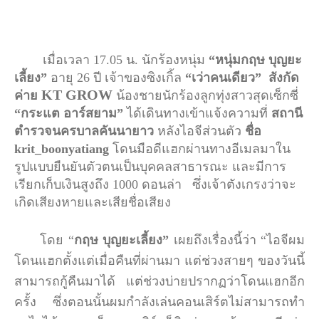
เมื่อเวลา
17.05
น
.
นักร้องหนุ่ม
“
หนุ่มกฤษ
บุญยะ
เลี้ยง
”
อายุ
26
ปี
เจ้าของซิงเกิ้ล
“
เว่าคนเดียว
”
สังกัด
KT GROW
ค่าย
น้องชายนักร้องลูกทุ่งสาวสุดเซ็กซี่
“
กระแต
อาร์สยาม
”
ได้เดินทางเข้าแจ้งความที่
สถานี
ตำรวจนครบาลคันนายาว
หลังไอจีส่วนตัว
ชื่อ
krit_boonyatiang
โดนมือดีแฮกผ่านทางอีเมลมาใน
รูปแบบยืนยันตัวตนเป็นบุคคลสาธารณะ
และมีการ
เรียกเก็บเงินสูงถึง
1000
ดอนล่า
ซึ่งเจ้าตังเกรงว่าจะ
เกิดเสียงหายและเสียชื่อเสียง
โดย
“
กฤษ
บุญยะเลี้ยง
”
เผยถึงเรื่องนี้ว่า
“
ไอจีผม
โดนแฮกตั้งแต่เมื่อคืนที่ผ่านมา
แต่ช่วงสายๆ
ของวันนี้
สามารถกู้คืนมาได้
แต่ช่วงบ่ายปรากฏว่าโดนแฮกอีก
ครั้ง
ซึ่งตอนนั้นผมกำลังเล่นคอนเสิร์ตไม่สามารถทำ