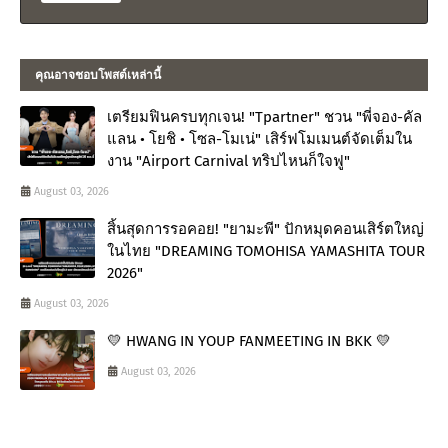
คุณอาจชอบโพสต์เหล่านี้
เตรียมฟินครบทุกเจน! "Tpartner" ชวน "พี่จอง-คัล
แลน • โยชิ • โซล-โมเน่" เสิร์ฟโมเมนต์จัดเต็มใน
งาน "Airport Carnival ทริปไหนก็ใจฟู"
August 03, 2026
สิ้นสุดการรอคอย! "ยามะพี" ปักหมุดคอนเสิร์ตใหญ่
ในไทย "DREAMING TOMOHISA YAMASHITA TOUR
2026"
August 03, 2026
💛 HWANG IN YOUP FANMEETING IN BKK 💛
August 03, 2026