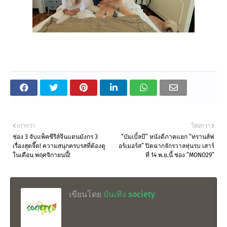
เก่ากว่า
ใหม่กว่า
ช่อง 3 จับแพ็คซีรีส์จีนแดนมังกร 3
“บัมเบิ้ลบี” หนังดีภาคแยก “ทรานส์ฟ
เรื่องสุดจี๊ด! ความสนุกครบรสที่ต้องดู
อร์เมอร์ส” ปิดฉากจักรวาลหุ่นรบ เสาร์
ในเดือน พฤศจิกายนนี้!
ที่ 14 พ.ย.นี้ ช่อง “MONO29”
เขียนโดย
บันเทิง society