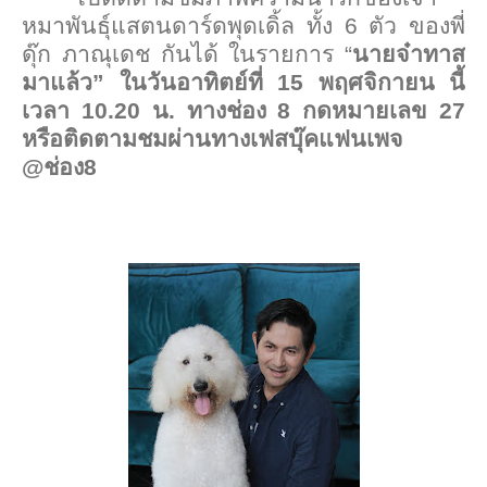
หมาพันธุ์แสตนดาร์ดพุดเดิ้ล ทั้ง
6
ตัว ของพี่
ดุ๊ก ภาณุเดช กันได้ ในรายการ “
นายจ๋าทาส
มาแล้ว” ในวันอาทิตย์ที่
15
พฤศจิกายน นี้
เวลา
10.20
น. ทางช่อง
8
กดหมายเลข
27
หรือติดตามชมผ่านทางเฟสบุ๊คแฟนเพจ
@
ช่อง
8