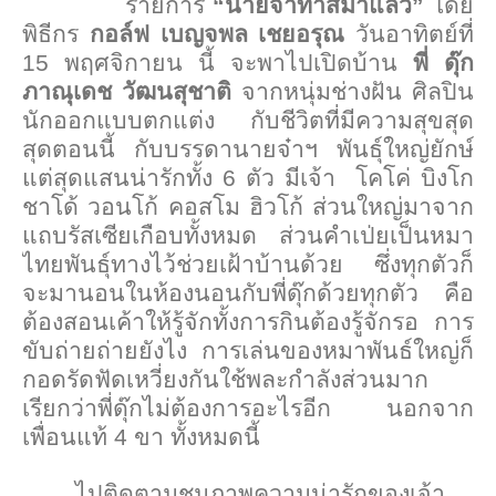
รายการ
“นายจ๋าทาสมาแล้ว”
โดย
พิธีกร
กอล์ฟ เบญจพล เชยอรุณ
วันอาทิตย์ที่
15
พฤศจิกายน นี้ จะพาไปเปิดบ้าน
พี่ ดุ๊ก
ภาณุเดช วัฒนสุชาติ
จากหนุ่มช่างฝัน ศิลปิน
นักออกแบบตกแต่ง กับชีวิตที่มีความสุขสุด
สุดตอนนี้ กับบรรดานายจ๋าฯ พันธุ์ใหญ่ยักษ์
แต่สุดแสนน่ารักทั้ง
6
ตัว มีเจ้า โคโค่ บิงโก
ชาโด้ วอนโก้ คอสโม ฮิวโก้ ส่วนใหญ่มาจาก
แถบรัสเซียเกือบทั้งหมด ส่วนคำเป่ยเป็นหมา
ไทยพันธุ์ทางไว้ช่วยเฝ้าบ้านด้วย ซึ่งทุกตัวก็
จะมานอนในห้องนอนกับพี่ดุ๊กด้วยทุกตัว คือ
ต้องสอนเค้าให้รู้จักทั้งการกินต้องรู้จักรอ การ
ขับถ่ายถ่ายยังไง การเล่นของหมาพันธ์ใหญ่ก็
กอดรัดฟัดเหวี่ยงกันใช้พละกำลังส่วนมาก
เรียกว่าพี่ดุ๊กไม่ต้องการอะไรอีก นอกจาก
เพื่อนแท้
4
ขา ทั้งหมดนี้
ไปติดตามชมภาพความน่ารักของเจ้า