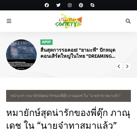
#JPOP
สิ้นสุดการรอคอย! "ยามะพี" ปักหมุด
คอนเสิร์ตใหญ่ในไทย "DREAMING
TOMOHISA YAMASHITA TOUR 2026"
หน้าแรก
หมายักษ์สุดน่ารักของพี่ดุ๊ก ภาณุเดช ใน “นายจ๋าทาสมาแล้ว”
หมายักษ์สุดน่ารักของพี่ดุ๊ก ภาณุ
เดช ใน “นายจ๋าทาสมาแล้ว”