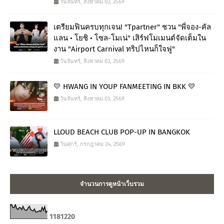
วันจันทร์, สิงหาคม 03, 2569
เตรียมฟินครบทุกเจน! "Tpartner" ชวน "พี่จอง-คัล
แลน • โยชิ • โซล-โมเน่" เสิร์ฟโมเมนต์จัดเต็มใน
งาน "Airport Carnival ทริปไหนก็ใจฟู"
วันจันทร์, สิงหาคม 03, 2569
💛 HWANG IN YOUP FANMEETING IN BKK 💛
วันจันทร์, สิงหาคม 03, 2569
LLOUD BEACH CLUB POP-UP IN BANGKOK
วันศุกร์, กรกฎาคม 24, 2569
จำนวนการดูหน้าเว็บรวม
1
1
8
1
2
2
0