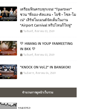
เตรียมฟินครบทุกเจน! "Tpartner"
ชวน "พี่จอง-คัลแลน • โยชิ • โซล-โม
เน่" เสิร์ฟโมเมนต์จัดเต็มในงาน
"Airport Carnival ทริปไหนก็ใจฟู"
วันจันทร์, สิงหาคม 03, 2569
💛 HWANG IN YOUP FANMEETING
IN BKK 💛
วันจันทร์, สิงหาคม 03, 2569
"KNOCK ON Vol.2" IN BANGKOK!
วันอังคาร, สิงหาคม 04, 2569
จำนวนการดูหน้าเว็บรวม
1
1
8
2
7
5
2