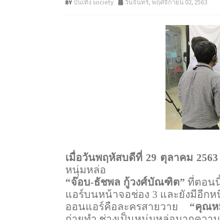
บันเทิง society
วันจันทร์, พฤศจิกายน 02, 2563
เมื่อวันพฤหัสบดีที่ 29 ตุลาคม 2563
หนุ่มหล่อ
“จ๊อบ-ธัชพล กู้วงศ์บัณฑิต”
ที่ตอน
แอร์บนหน้าจอช่อง 3 และยังมีอีกหนึ
ออนแอร์คือละครสายวาย
“คุณหม
ถ่ายทำ ช่างเป็นหนุ่มหล่อมากความ