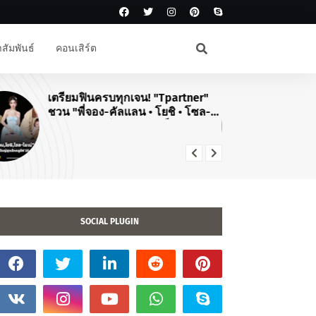
สัมพันธ์
คอนเสิร์ต
เตรียมฟินครบทุกเจน! "Tpartner"
#J
ชวน "พี่จอง-คัลแลน • โยชิ • โซล-
สิ
โมเน่" เสิร์ฟโมเมนต์จัดเต็มในงาน
คอ
"Airport Carnival ทริปไหนก็ใจฟู"
TO
20
SOCIAL PLUGIN