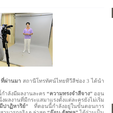
 ที่ผ่านมา
สถานีโทรทัศน์ไทยทีวีสีช่อง 3 ได้นำ
นี้กำลังมีผลงานละคร
“ความทรงจำสีจาง”
ออน
่งผลงานที่มีกระแสมาแรงตั้งแต่ละครยังไม่เริ่ม
ีปาฏิหาริย์”
ที่ตอนนี้กำลังอยู่ในขั้นตอนการ
สามารถจริง ๆ ล่าสุด
“จ๊อบ-ธัชพล”
ได้ร่วมเป็น