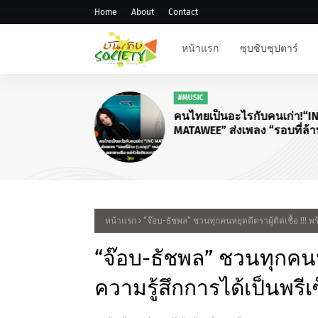
Home
About
Contact
หน้าแรก
ซุบซิบซุปตาร์
#MUSIC
คนไทยเป็นอะไรกับคนเก่า!“I
MATAWEE” ส่งเพลง “รอบที่ล้
(Loop)”
หน้าแรก
“จ๊อบ-ธัชพล” ชวนทุกคนหยุดตีตราผู้ติดเชื้อ !!! พ
“จ๊อบ-ธัชพล” ชวนทุกคนหยุ
ความรู้สึกการได้เป็นพรีเ