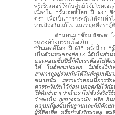
พรีเซ็นเตอร์ให้กับศูนย์วิจัยโรคเ
เนื่องใน
“วันเอดส์โลก ปี 63”
ซึ
ตรา เพื่อเป็นการกระตุ้นให้คนทั่
ร่วมป้องกันแก้ไข และหยุดตีตราผู้ติ
ด้านหนุ่ม
“จ๊อบ-ธัชพล”
ได
รณรงค์กิจกรรมเนื่องใน
“วันเอดส์โลก ปี 63”
ครั้งนี้ว่า
“ร
เป็นตัวแทนของช่อง 3 ได้เป็นส่วน
และคอนเซ็ปปีนี้ก็คือเราต้องไม่ตีตรา
ได้ ไม่ต้องแบ่งแยก ไม่ต้องไปเห
สามารถอยู่ร่วมกันได้ในสังคมเดียวก
ขนาดนั้น เพราะว่าตอนนี้การรัก
ควรระวังกันไว้ก่อน ปลอดภัยไว้ก่อนด
ให้คิดง่าย ๆ ว่าถ้าเราไม่ชัวร์จริงให
ว่าจะเป็น ถุงยางอนามัย หรือ กิน
ความเสี่ยงขั้นพื้นฐานและก็มีศักยภ
ผู้ที่ติดเชื้อ หรือกำลังรักษาอยู่ ผ