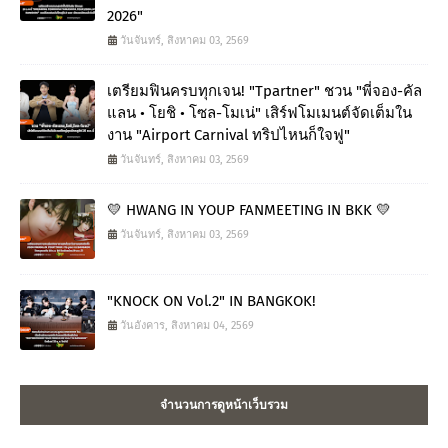
2026"
วันจันทร์, สิงหาคม 03, 2569
เตรียมฟินครบทุกเจน! "Tpartner" ชวน "พี่จอง-คัล
แลน • โยชิ • โซล-โมเน่" เสิร์ฟโมเมนต์จัดเต็มใน
งาน "Airport Carnival ทริปไหนก็ใจฟู"
วันจันทร์, สิงหาคม 03, 2569
💛 HWANG IN YOUP FANMEETING IN BKK 💛
วันจันทร์, สิงหาคม 03, 2569
"KNOCK ON Vol.2" IN BANGKOK!
วันอังคาร, สิงหาคม 04, 2569
จำนวนการดูหน้าเว็บรวม