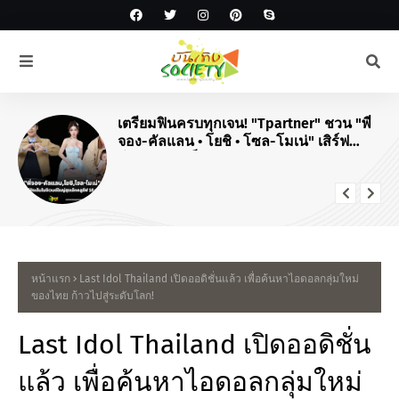
เตรียมฟินครบทุกเจน! "Tpartner" ชวน "พี่
จอง-คัลแลน • โยชิ • โซล-โมเน่" เสิร์ฟ
โมเมนต์จัดเต็มในงาน "Airport Carnival
ทริปไหนก็ใจฟู"
หน้าแรก
Last Idol Thailand เปิดออดิชั่นแล้ว เพื่อค้นหาไอดอลกลุ่มใหม่
ของไทย ก้าวไปสู่ระดับโลก!
Last Idol Thailand เปิดออดิชั่น
แล้ว เพื่อค้นหาไอดอลกลุ่มใหม่