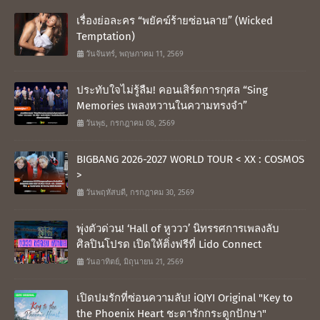
เรื่องย่อละคร “พยัคฆ์ร้ายซ่อนลาย” (Wicked
Temptation)
วันจันทร์, พฤษภาคม 11, 2569
ประทับใจไม่รู้ลืม! คอนเสิร์ตการกุศล “Sing
Memories เพลงหวานในความทรงจำ”
วันพุธ, กรกฎาคม 08, 2569
BIGBANG 2026-2027 WORLD TOUR < XX : COSMOS
>
วันพฤหัสบดี, กรกฎาคม 30, 2569
พุ่งตัวด่วน! ‘Hall of หูววว’ นิทรรศการเพลงลับ
ศิลปินโปรด เปิดให้ติ่งฟรีที่ Lido Connect
วันอาทิตย์, มิถุนายน 21, 2569
เปิดปมรักที่ซ่อนความลับ! iQIYI Original "Key to
the Phoenix Heart ชะตารักกระดูกปักษา"