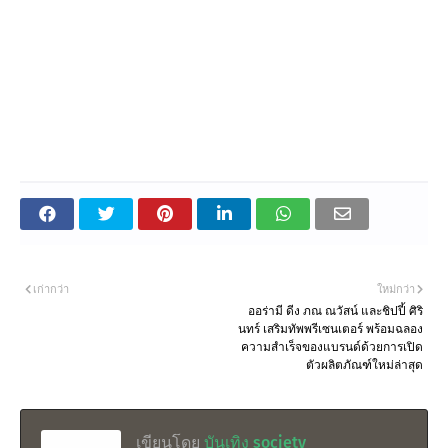
เก่ากว่า
ใหม่กว่า
ออร่ามี ดีง ภณ ณวัสน์ และชิปปี้ ศิริ
นทร์ เสริมทัพพรีเซนเตอร์ พร้อมฉลอง
ความสำเร็จของแบรนด์ด้วยการเปิด
ตัวผลิตภัณฑ์ใหม่ล่าสุด
เขียนโดย
บันเทิง society