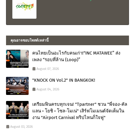
คุณอาจชอบโพสต์เหล่านี้
คนไทยเป็นอะไรกับคนเก่า!“INC MATAWEE” ส่ง
เพลง “รอบที่ล้าน (Loop)”
August 07, 2026
"KNOCK ON Vol.2" IN BANGKOK!
August 04, 2026
เตรียมฟินครบทุกเจน! "Tpartner" ชวน "พี่จอง-คัล
แลน • โยชิ • โซล-โมเน่" เสิร์ฟโมเมนต์จัดเต็มใน
งาน "Airport Carnival ทริปไหนก็ใจฟู"
August 03, 2026