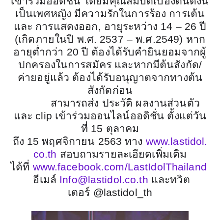
เข้าร่วมออดิชั่น โดยมีคุณสมบัติเบื้องต้นดังนี้
เป็นเพศหญิง มีความรักในการร้อง การเต้น
และ การแสดงออก
,
อายุระหว่าง
14 – 26
ปี
(เกิดภายในปี พ.ศ.
2537 –
พ.ศ.
2549)
หาก
อายุต่ำกว่า
20
ปี ต้องได้รับคำยินยอมจากผู้
ปกครองในการสมัคร และหากมีต้นสังกัด/
ค่ายอยู่แล้ว ต้องได้รับอนุญาตจากทางต้น
สังกัดก่อน
สามารถส่ง ประวัติ ผลงานส่วนตัว
และ
clip
เข้าร่วมออนไลน์ออดิชั่น ตั้งแต่วัน
ที่
15
ตุลาคม
ถึง
15
พฤศจิกายน
2563
ทาง
www.lastidol.
co.th
สอบถามรายละเอียดเพิ่มเติม
ได้ที่
www.facebook.com/LastIdolThailand
อีเมล์
Info@lastidol.co.th
และทวิต
เตอร์
@lastidol_th