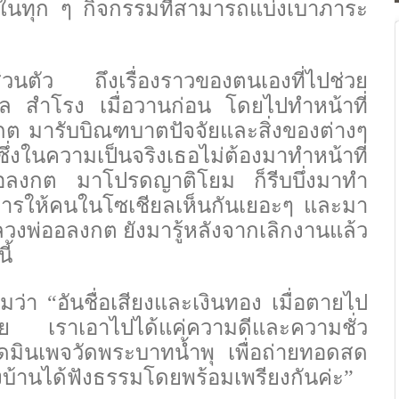
ัดในทุก ๆ กิจกรรมที่สามารถแบ่งเบาภาระ
กส่วนตัว ถึงเรื่องราวของตนเองที่ไปช่วย
ยล สำโรง เมื่อวานก่อน โดยไปทำหน้าที่
ต มารับบิณฑบาตปัจจัยและสิ่งของต่างๆ
ึ่งในความเป็นจริงเธอไม่ต้องมาทำหน้าที่
พ่ออลงกต มาโปรดญาติโยม ก็รีบบึ่งมาทำ
งการให้คนในโซเชียลเห็นกันเยอะๆ และมา
งพ่ออลงกต ยังมารู้หลังจากเลิกงานแล้ว
ี้
มว่า “อันชื่อเสียงและเงินทอง เมื่อตายไป
ลย เราเอาไปได้แค่ความดีและความชั่ว
แอดมินเพจวัดพระบาทน้ำพุ เพื่อถ่ายทอดสด
บ้านได้ฟังธรรมโดยพร้อมเพรียงกันค่ะ”