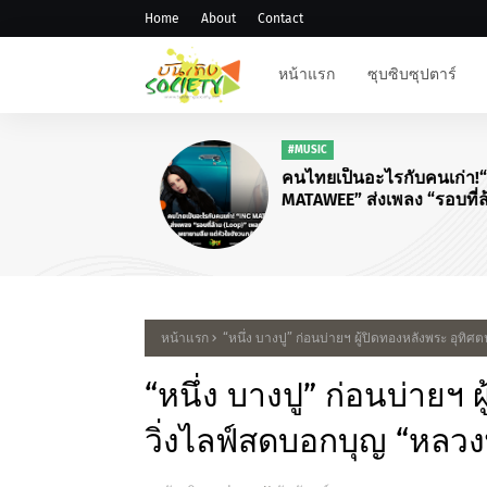
Home
About
Contact
หน้าแรก
ซุบซิบซุปตาร์
#MUSIC
คนไทยเป็นอะไรกับคนเก่า!“I
MATAWEE” ส่งเพลง “รอบที่ล้
(Loop)”
หน้าแรก
“หนึ่ง บางปู” ก่อนบ่ายฯ ผู้ปิดทองหลังพระ อุทิ
“หนึ่ง บางปู” ก่อนบ่ายฯ 
วิ่งไลฟ์สดบอกบุญ “หลว