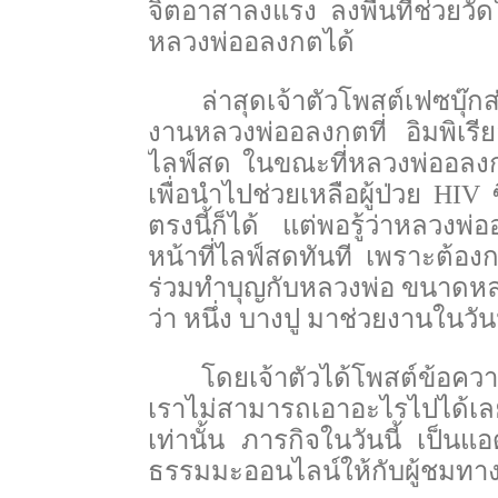
จิตอาสาลงแรง ลงพื้นที่ช่วยว
หลวงพ่ออลงกตได้
ล่าสุดเจ้าตัวโพสต์เฟซบุ๊
งานหลวงพ่ออลงกตที่ อิมพิเรี
ไลฟ์สด ในขณะที่หลวงพ่ออลงก
เพื่อนำไปช่วยเหลือผู้ป่วย
HIV
ซ
ตรงนี้ก็ได้ แต่พอรู้ว่าหลวง
หน้าที่ไลฟ์สดทันที เพราะต้อ
ร่วมทำบุญกับหลวงพ่อ ขนาดหลว
ว่า หนึ่ง บางปู มาช่วยงานในวันน
โดยเจ้าตัวได้โพสต์ข้อควา
เราไม่สามารถเอาอะไรไปได้เ
เท่านั้น ภารกิจในวันนี้ เป็น
ธรรมมะออนไลน์ให้กับผู้ชมทาง