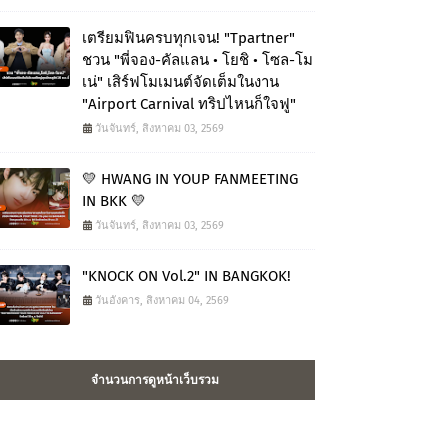
เตรียมฟินครบทุกเจน! "Tpartner"
ชวน "พี่จอง-คัลแลน • โยชิ • โซล-โม
เน่" เสิร์ฟโมเมนต์จัดเต็มในงาน
"Airport Carnival ทริปไหนก็ใจฟู"
วันจันทร์, สิงหาคม 03, 2569
💛 HWANG IN YOUP FANMEETING
IN BKK 💛
วันจันทร์, สิงหาคม 03, 2569
"KNOCK ON Vol.2" IN BANGKOK!
วันอังคาร, สิงหาคม 04, 2569
จำนวนการดูหน้าเว็บรวม