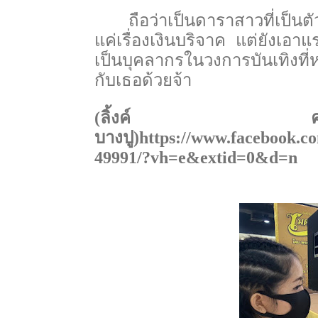
ถือว่าเป็นดาราสาวที่เป็นต
แค่เรื่องเงินบริจาค แต่ยังเอา
เป็นบุคลากรในวงการบันเทิงที
กับเธอด้วยจ้า
(ลิ้งค์ คล
บางปู)
https://www.facebook.c
49991/
?vh=e&extid=
0
&d=n