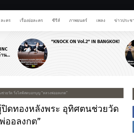
ละคร
เรื่องย่อละคร
ซีรีส์
ภาพยนตร์
เพลง
ข่าวประชา
"KNOCK ON Vol.2" IN BANGKOK!
NC
าน
ศตนช่วยวัด วิ่งไลฟ์สดบอกบุญ “หลวงพ่ออลงกต”
ผู้ปิดทองหลังพระ อุทิศตนช่วยวัด
งพ่ออลงกต”