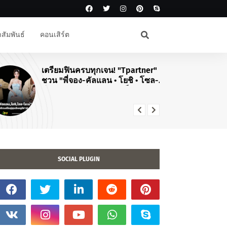
สัมพันธ์
คอนเสิร์ต
เตรียมฟินครบทุกเจน! "Tpartner"
#J
ชวน "พี่จอง-คัลแลน • โยชิ • โซล-
สิ
โมเน่" เสิร์ฟโมเมนต์จัดเต็มในงาน
คอ
"Airport Carnival ทริปไหนก็ใจฟู"
TO
20
SOCIAL PLUGIN