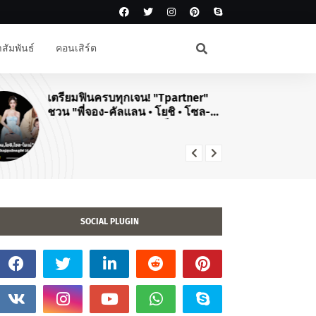
สัมพันธ์
คอนเสิร์ต
เตรียมฟินครบทุกเจน! "Tpartner"
#J
ชวน "พี่จอง-คัลแลน • โยชิ • โซล-
สิ
โมเน่" เสิร์ฟโมเมนต์จัดเต็มในงาน
คอ
"Airport Carnival ทริปไหนก็ใจฟู"
TO
20
SOCIAL PLUGIN