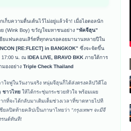
กเก็บความตื่นเต้นไว้ไม่อยู่แล้วจ้า! เมื่อไอดอลนัก
บอย (Wink Boy) ขวัญใจมหาชนอย่าง
“พัคจีฮุน”
ชียแฟนคอนเสิร์ตที่ทุกคนรอคอยมานานหลายปีใน
FANCON [RE:FLECT] in BANGKOK”
ซึ่งจะจัดขึ้น
า 17:00 น. ณ
IDEA LIVE, BRAVO BKK
ภายใต้การ
บตามองอย่าง
Triple Check Thailand
าใจฟูในวันงานจริง หนุ่มจีฮุนก็ได้ส่งตรงคลิปวิดีโอ
์) ชาวไทย
ให้ได้กระชุ่มกระชวยหัวใจ พร้อมเผย
มากที่จะได้กลับมาเติมเต็มช่วงเวลาที่ขาดหายไปที
เชียลปิดท้ายคลิปเป็นภาษาไทยว่า
“กรุงเทพฯ จะมีจี
รนด์ทันที!