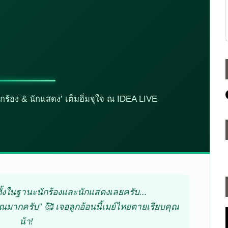
ฯ จะมีจีฮุนแล้ว”
อนฯ ใหญ่ [RE:FLECT] พร้อม
20 มิ.ย. นี้!
นักร้อง & นักแสดง’ เต็มอิ่มจุใจ ณ IDEA LIVE
ทั้งในฐานะนักร้องและนักแสดงเลยครับ...
ุณมากครับ” 🥰 เจอลูกอ้อนนี้เมย์ไทยตายเรียบคุณ
น้า!