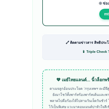
🌐
ช่อ
mt
🔗 ติดตามข่าวสาร สิทธิประโย
📱
Triple Check 
💚 เมย์ไทยแลนด์... นิ้วล็อกพร
ดาเมจลูกอ้อนประโยค
‘กรุงเทพฯ จะมีจีฮ
ยังมาโชว์ทั้งพาร์ทร้องพาร์ทเต้นและพา
พลาดไปคือร้องไห้ไปสามวันเจ็ดวันชัวร์ ใ
ไว้เป็นพิเศษ แวะมาคอมเมนต์ปาหัวใจสีเ