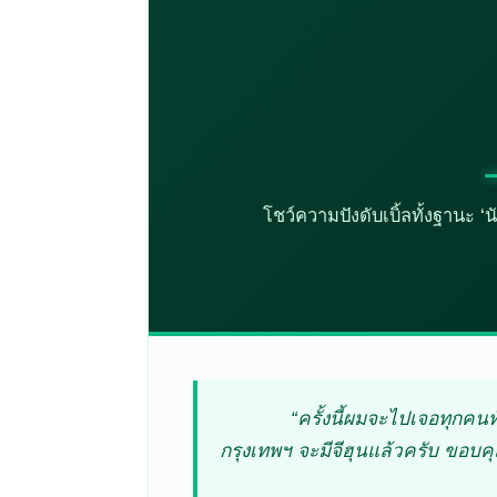
“กรุงเทพ
ล็อกคิวกดบัตรแฟนค
กัน 
โชว์ความปังดับเบิ้ลทั้งฐานะ ‘
“ครั้งนี้ผมจะไปเจอทุกคน
กรุงเทพฯ จะมีจีฮุนแล้วครับ ขอบค