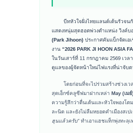
บีทหัวใจฝั่งไทยแลนด์เต้นรัวจนกั
แสดงหนุ่มสุดฮอตพ่วงตำแหน่ง วิงค์
(Park Jihoon)
ประกาศคัมแบ็กจัดเอเ
งาน
“2026 PARK JI HOON ASIA 
ในวันเสาร์ที่ 11 กรกฎาคม 2569 เวล
ดูแลของผู้จัดหน้าใหม่ไฟแรงที่น่าจั
โดยก่อนที่จะไปร่วมสร้างช่วงเวล
สุดเอ็กซ์คลูซีฟมาฝากเหล่า
May (เมย
ความรู้สึกว่าตื่นเต้นและหัวใจพองโต
ละนิด และยังไม่ลืมหยอดคำเมืองสเป
ฮุนแล้วครับ”
ทำเอาแฮชแท็กพุ่งทะลุเท