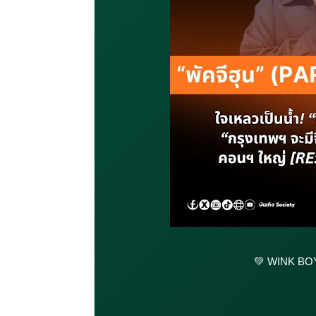
💚 WINK BO
ใจเหลวเป็นน้ำ! “พั