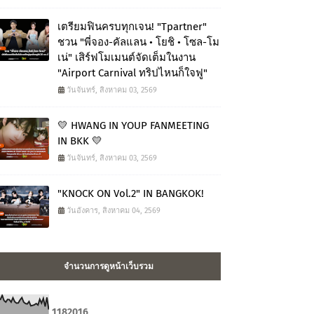
เตรียมฟินครบทุกเจน! "Tpartner"
ชวน "พี่จอง-คัลแลน • โยชิ • โซล-โม
เน่" เสิร์ฟโมเมนต์จัดเต็มในงาน
"Airport Carnival ทริปไหนก็ใจฟู"
วันจันทร์, สิงหาคม 03, 2569
💛 HWANG IN YOUP FANMEETING
IN BKK 💛
วันจันทร์, สิงหาคม 03, 2569
"KNOCK ON Vol.2" IN BANGKOK!
วันอังคาร, สิงหาคม 04, 2569
จำนวนการดูหน้าเว็บรวม
1
1
8
2
0
1
6