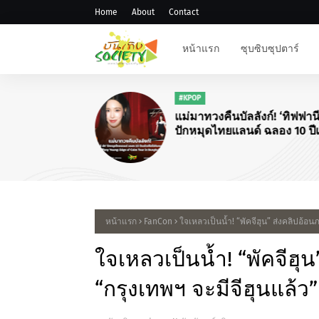
Home
About
Contact
หน้าแรก
ซุบซิบซุปตาร์
#KPOP
แม่มาทวงคืนบัลลังก์! ‘ทิฟฟานี 
ปักหมุดไทยแลนด์ ฉลอง 10 ปีเ
โซโล่กับคอนเสิร์ตใหญ่ "Tiff
Young: Edge of Calm Tour in
Bangkok"
หน้าแรก
FanCon
ใจเหลวเป็นน้ำ! “พัคจีฮุน” ส่งคลิปอ้อ
ใจเหลวเป็นน้ำ! “พัคจีฮ
“กรุงเทพฯ จะมีจีฮุนแล้ว”