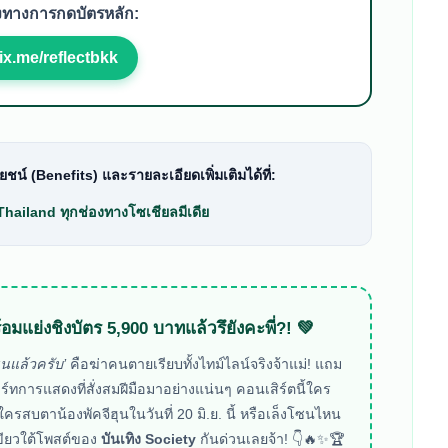
งทางการกดบัตรหลัก:
ix.me/reflectbkk
ชน์ (Benefits) และรายละเอียดเพิ่มเติมได้ที่:
Thailand
ทุกช่องทางโซเชียลมีเดีย
้อมแย่งชิงบัตร 5,900 บาทแล้วรึยังคะพี่?! 💚
ุนแล้วครับ’
คือฆ่าคนตายเรียบทั้งไทม์ไลน์จริงจ้าแม่! แถม
ร์ทการแสดงที่สั่งสมฝีมือมาอย่างแน่นๆ คอนเสิร์ตนี้ใคร
ครสบตาน้องพัคจีฮุนในวันที่ 20 มิ.ย. นี้ หรือเล็งโซนไหน
ขียวใต้โพสต์ของ
บันเทิง Society
กันด่วนเลยจ้า! 👇🔥✨🏆