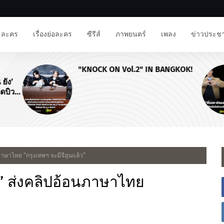
ละคร
เรื่องย่อละคร
ซีรีส์
ภาพยนตร์
เพลง
ข่าวประชา
"KNOCK ON Vol.2" IN BANGKOK!
ยัง’
ดบิวต์
any
นภาษาไทย “กรุงเทพฯ จะมีจีฮุนแล้ว”
ุน” ส่งคลิปอ้อนภาษาไทย