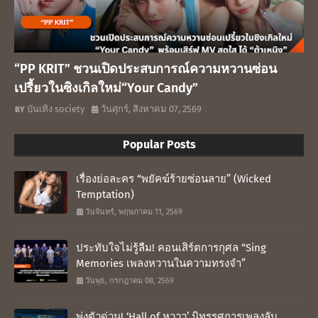
“PP KRIT” ชวนเปิดประสบการณ์ความหวานซ่อน
เปรี้ยวในซิงเกิลใหม่“Your Candy”
บันเทิง society
วันศุกร์, สิงหาคม 07, 2569
Popular Posts
เรื่องย่อละคร “พยัคฆ์ร้ายซ่อนลาย” (Wicked
Temptation)
วันจันทร์, พฤษภาคม 11, 2569
ประทับใจไม่รู้ลืม! คอนเสิร์ตการกุศล “Sing
Memories เพลงหวานในความทรงจำ”
วันพุธ, กรกฎาคม 08, 2569
พุ่งตัวด่วน! ‘Hall of หูววว’ นิทรรศการเพลงลับ