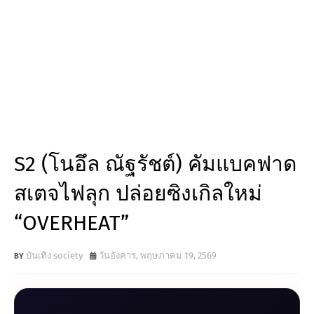
S2 (โนอึล ณัฐรัชต์) คัมแบคฟาด
สเตจไฟลุก ปล่อยซิงเกิลใหม่
“OVERHEAT”
บันเทิง society
วันอังคาร, พฤษภาคม 19, 2569