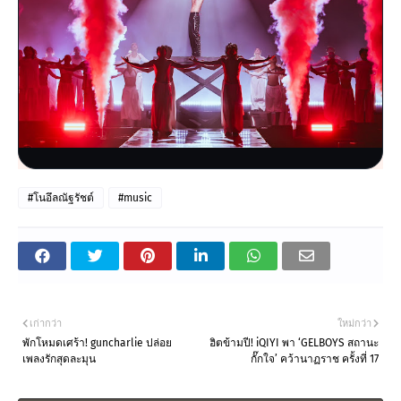
#โนอึลณัฐรัชต์
#music
เก่ากว่า
ใหม่กว่า
พักโหมดเศร้า! guncharlie ปล่อย
ฮิตข้ามปี! iQIYI พา ‘GELBOYS สถานะ
เพลงรักสุดละมุน
กั๊กใจ’ คว้านาฏราช ครั้งที่ 17