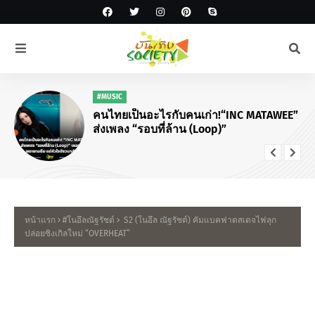
"KNOCK ON Vol.2" IN BANGKOK!
หน้าแรก
#โนอึลณัฐรัชต์
S2 (โนอึล ณัฐรัชต์) คัมแบคฟาดสเตจไฟลุก
ปล่อยซิงเกิลใหม่ “OVERHEAT”