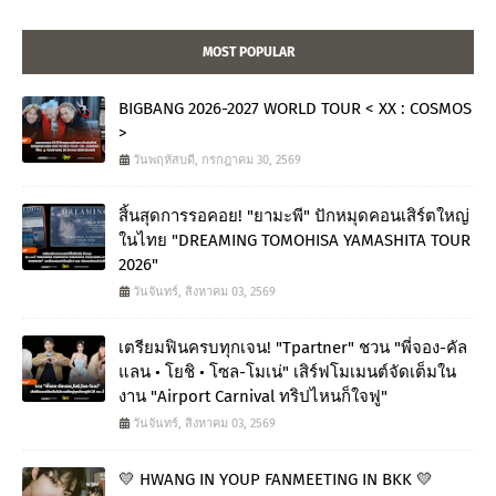
MOST POPULAR
BIGBANG 2026-2027 WORLD TOUR < XX : COSMOS
>
วันพฤหัสบดี, กรกฎาคม 30, 2569
สิ้นสุดการรอคอย! "ยามะพี" ปักหมุดคอนเสิร์ตใหญ่
ในไทย "DREAMING TOMOHISA YAMASHITA TOUR
2026"
วันจันทร์, สิงหาคม 03, 2569
เตรียมฟินครบทุกเจน! "Tpartner" ชวน "พี่จอง-คัล
แลน • โยชิ • โซล-โมเน่" เสิร์ฟโมเมนต์จัดเต็มใน
งาน "Airport Carnival ทริปไหนก็ใจฟู"
วันจันทร์, สิงหาคม 03, 2569
💛 HWANG IN YOUP FANMEETING IN BKK 💛