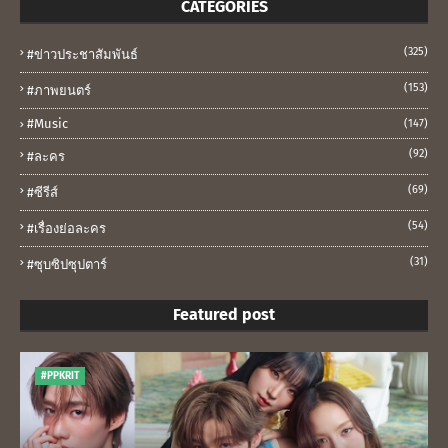
CATEGORIES
(325)
#ข่าวประชาสัมพันธ์
(153)
#ภาพยนตร์
#music
(147)
(92)
#ละคร
(69)
#ซีรีส์
(54)
#เรื่องย่อละคร
(31)
#ซุบซิปซุปตาร์
Featured post
#PPKRIT