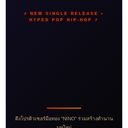
⚡️ NEW SINGLE RELEASE •
HYPED POP HIP-HOP ⚡️
เดือดทะลุขีดจำกัด! S2
(โนอึล ณัฐรัชต์) คัมแบค
ฟาดสเตจไฟลุก
ปล่อยซิงเกิลใหม่
“OVERHEAT” ตอกกลับ
คำดูถูก
ดึงโปรดิวเซอร์มือทอง “NINO” ร่วมสร้างตำนาน
บทใหม่