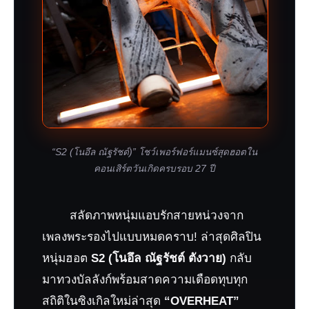
“S2 (โนอึล ณัฐรัชต์)” โชว์เพอร์ฟอร์แมนซ์สุดฮอตใน
คอนเสิร์ตวันเกิดครบรอบ 27 ปี
สลัดภาพหนุ่มแอบรักสายหน่วงจาก
เพลงพระรองไปแบบหมดคราบ! ล่าสุดศิลปิน
หนุ่มฮอต
S2 (โนอึล ณัฐรัชต์ ตังวาย)
กลับ
มาทวงบัลลังก์พร้อมสาดความเดือดทุบทุก
สถิติในซิงเกิลใหม่ล่าสุด
“OVERHEAT”