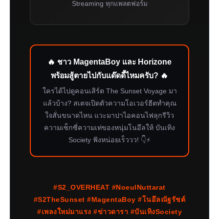
Streaming ทุกแพลตฟอร์ม
🔥 ชาว MagentaBoy และ Horizone
พร้อมสู้ตายไปกับแด๊ดดี้ไหมครับ? 🔥
ใครได้ไปดูคอนเสิร์ต The Sunset Voyage มา
แล้วบ้าง? สเตจเปิดตัวความโอเวอร์ฮีตทำคุณ
ใจสั่นขนาดไหน แวะมาปาไอคอนไฟลุกรีวิว
ความเซ็กซี่ความเท่ของหนุ่มโนอึลให้ บันเทิง
Society ฟังหน่อยเร็ววว! 👇⚡️
#S2_OVERHEAT #NoeulNuttarat
#S2TheSunset #MagentaBoy #โนอึลณัฐรัชต์
#เพลงใหม่มาแรง #ข่าวดารา #บันเทิงSociety