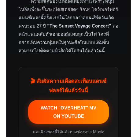
ความพิเศษยังไม่หมดเพียงเท่านี้ เพราะหนุ่ม
โนอึลเพิ่งจะขึ้นระเบิดสเตจสดๆ ร้อนๆ โชว์เพอร์ฟอร์
แมนซ์เพลงนี้ครั้งแรกในโลกกลางคอนเสิร์ตวันเกิด
ครบรอบ 27 ปี
“The Sunset Voyage Concert”
ต่อ
หน้าแฟนคลับทำเอาฮอลล์แทบลุกเป็นไฟ ใครที่
อยากเห็นความทุ่มเทในฐานะศิลปินแบบเต็มขั้น
สามารถไปติดตามมิวสิกวิดีโอกันได้แล้ววันนี้
🎬 สัมผัสความเดือดสะเทือนแดนซ์
ฟลอร์ได้แล้ววันนี้
WATCH "OVERHEAT" MV
ON YOUTUBE
และฟังเพลงนี้ได้แล้วทางช่องทาง Music