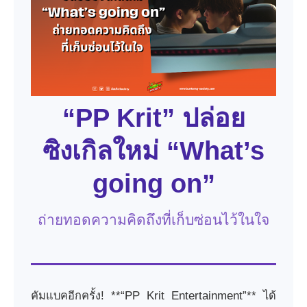
“PP Krit” ปล่อย
ซิงเกิลใหม่ “What’s
going on”
ถ่ายทอดความคิดถึงที่เก็บซ่อนไว้ในใจ
คัมแบคอีกครั้ง! **“PP Krit Entertainment”** ได้