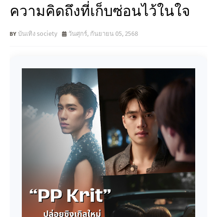
ความคิดถึงที่เก็บซ่อนไว้ในใจ
บันเทิง society
วันศุกร์, กันยายน 05, 2568