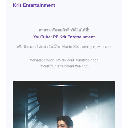
Krit Entertainment
สามารถรับชมมิวสิกวิดีโอได้ที่:
YouTube: PP Krit Entertainment
หรือฟังเพลงได้แล้ววันนี้ใน Music Streaming ทุกช่องทาง
#Whatsgoingon_MV #PPKrit_Whatsgoingon
#PPKritEntertainment #PPKritt