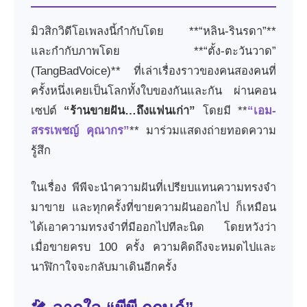
มิวสิกวิดีโอเพลงนี้กำกับโดย **“หลิน-รินรดา”**
และกำกับภาพโดย **“ตั้ง-ตะวันวาด”
(TangBadVoice)** ที่เล่าเรื่องราวของคนสองคนที่
ครั้งหนึ่งเคยเป็นโลกทั้งใบของกันและกัน ผ่านคอน
เซปต์
“ร้านขายฝัน…ถึงแฟนเก่า”
โดยมี **
“เอม-
สรรเพชญ์ คุณากร”
** มาร่วมแสดงถ่ายทอดความ
รู้สึก
ในเรื่อง พีพีจะนำความฝันที่เปรียบแทนความทรงจำ
มาขาย และทุกครั้งที่ขายความฝันออกไป ก็เหมือน
ได้เอาความทรงจำที่มีออกไปทีละนิด โดยหวังว่า
เมื่อขายครบ 100 ครั้ง ความคิดถึงจะหมดไปและ
นาฬิกาใจจะกลับมาเดินอีกครั้ง