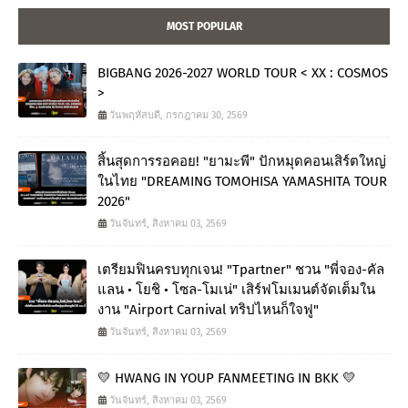
MOST POPULAR
BIGBANG 2026-2027 WORLD TOUR < XX : COSMOS
>
วันพฤหัสบดี, กรกฎาคม 30, 2569
สิ้นสุดการรอคอย! "ยามะพี" ปักหมุดคอนเสิร์ตใหญ่
ในไทย "DREAMING TOMOHISA YAMASHITA TOUR
2026"
วันจันทร์, สิงหาคม 03, 2569
เตรียมฟินครบทุกเจน! "Tpartner" ชวน "พี่จอง-คัล
แลน • โยชิ • โซล-โมเน่" เสิร์ฟโมเมนต์จัดเต็มใน
งาน "Airport Carnival ทริปไหนก็ใจฟู"
วันจันทร์, สิงหาคม 03, 2569
💛 HWANG IN YOUP FANMEETING IN BKK 💛
วันจันทร์, สิงหาคม 03, 2569