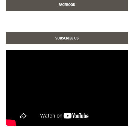
FACEBOOK
SUBSCRIBE US