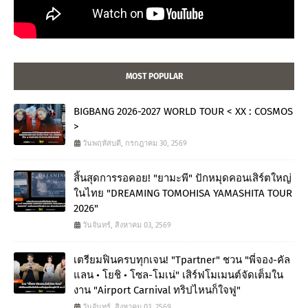
MOST POPULAR
BIGBANG 2026-2027 WORLD TOUR < XX : COSMOS
>
วันพฤหัสบดี, กรกฎาคม 30, 2569
สิ้นสุดการรอคอย! "ยามะพี" ปักหมุดคอนเสิร์ตใหญ่
ในไทย "DREAMING TOMOHISA YAMASHITA TOUR
2026"
วันจันทร์, สิงหาคม 03, 2569
เตรียมฟินครบทุกเจน! "Tpartner" ชวน "พี่จอง-คัล
แลน • โยชิ • โซล-โมเน่" เสิร์ฟโมเมนต์จัดเต็มใน
งาน "Airport Carnival ทริปไหนก็ใจฟู"
วันจันทร์, สิงหาคม 03, 2569