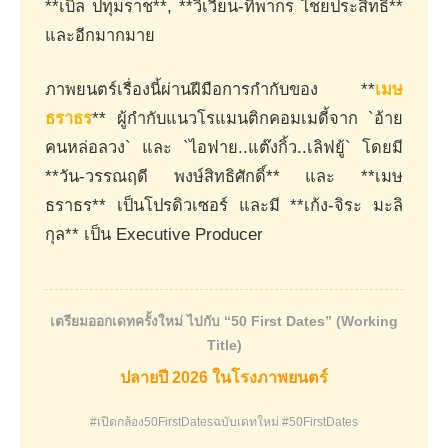
**เบิ้ล ปทุมราช**, **วิเวียน-ทิพากร ไชยประสิทธิ์**
และอีกมากมาย
ภาพยนตร์เรื่องนี้ผ่านฝีมือการกำกับของ **
เมษ
ธราธร
** ผู้กำกับแนวโรแมนติกคอมเมดี้จาก `อ้าย
คนหล่อลวง` และ `ไอฟาย..แต๊งกิ้ว..เลิฟยู้` โดยมี
**วัน-วรรณฤดี พงษ์สิทธิศักดิ์** และ **เมษ
ธราธร** เป็นโปรดิวเซอร์ และมี **เก้ง-จิระ มะลิ
กุล** เป็น Executive Producer
เตรียมออกเดทครั้งใหม่ ไปกับ “50 First Dates” (Working
Title)
ปลายปี 2026 ในโรงภาพยนตร์
#เปิดกล้อง50FirstDatesฉบับเดทใหม่ #50FirstDates