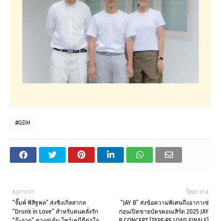
#GDH
เก่ากว่า
ใหม่กว่า
“จั๊มพ์ พิสิฐพล” ส่งซิงเกิลสากล
“JAY B” ส่งข้อความพิเศษถึงอากาเซ่
“Drunk in Love” สำหรับคนคลั่งรัก
ก่อนเปิดขายบัตรคอนเสิร์ต 2025 JAY
“อ๊ะอาย” ควงคู่เต้น โชว์เคมีดีต่อใจ
B CONCERT [TAPE:RE LOAD FINALE]