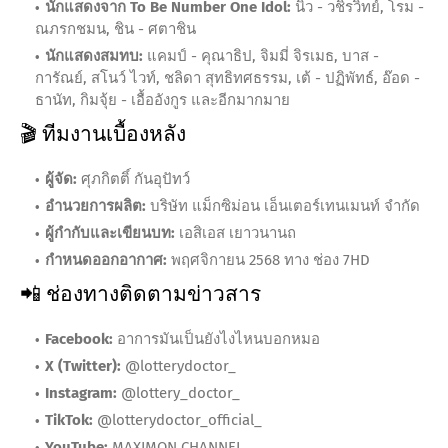
นักแสดงจาก To Be Number One Idol:
นิว - วชิรวิทย์, โรม -
ณภรกชมน, ชิน - ศตาชิน
นักแสดงสมทบ:
แคมป์ - คุณาธิป, จิมมี่ จิรเมธ, บาส -
การัณย์, สโนว์ ไวท์, ชลิดา สุทธิทศธรรม, เต้ - ปฏิพัทธ์, อ๊อด -
ธานัท, กิมจุ้ย - เอื้ออังกูร และอีกมากมาย
🎬 ทีมงานเบื้องหลัง
ผู้จัด:
ศุภกิตติ์ กันอุปัทว์
อำนวยการผลิต:
บริษัท แม็กซิม่อน เอ็นเตอร์เทนเมนท์ จำกัด
ผู้กำกับและเขียนบท:
เอสิเอส เยาวนานถ
กำหนดออกอากาศ:
พฤศจิกายน 2568 ทาง ช่อง 7HD
📲 ช่องทางติดตามข่าวสาร
Facebook:
อาการมันเป็นยังไงไหนบอกหมอ
X (Twitter):
@lotterydoctor_
Instagram:
@lottery_doctor_
TikTok:
@lotterydoctor_official_
YouTube:
MAXIMON CHANNEL