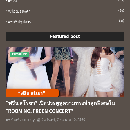
(69)
#ซีรีส์
(54)
#เรื่องย่อละคร
(31)
#ซุบซิปซุปตาร์
Featured post
#ฟรีนสโรชา
“ฟรีน สโรชา” เปิดประตูสู่ความทรงจำสุดพิเศษใน
“ROOM NO. FREEN CONCERT”
บันเทิง society
วันจันทร์, สิงหาคม 10, 2569