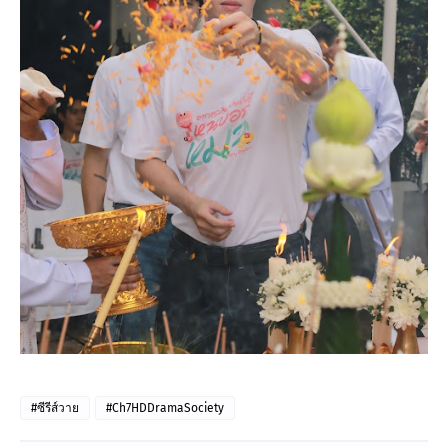
#ซีรีส์วาย
#Ch7HDDramaSociety