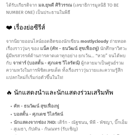
ได้รับเกียรติจาก
มล.ยุพดี ศิริวรรณ
(เลขาธิการมูลนิธิ TO BE
NUMBER ONE) เป็นประธานในพิธี
❤️ เรื่องย่อซีรีส์
จากนิยายออนไลน์ยอดฮิตของนักเขียน
mostlycloudy
ถ่ายทอด
เรื่องราววุ่นๆ ของ
แน็ค (คัท - ธนวัฒน์ สุขเฟื่องฟู)
นักศึกษาวิศวะ
ผู้มีพรสวรรค์ด้านการคาดเดาทุกอย่าง ยกเว้น... “หวย” จนได้พบ
กับ
จาฟาร์ (บอสตั้น - ศุภเดช วิไลรัตน์)
ผู้กลายมาเป็นศูนย์รวม
ความหวังในการพิชิตเลขเด็ด ทั้งเรื่องราววุ่นวายและความรู้สึก
แปลกใหม่ก็เริ่มก่อตัวขึ้นในใจ!
🔥 นักแสดงนำและนักแสดงร่วมเสริมทัพ
คัท - ธนวัฒน์ สุขเฟื่องฟู
บอสตั้น - ศุภเดช วิไลรัตน์
นักแสดงจากช่อง 7HD:
เติร์ก - ณัฐชนน, พีพี - พัชญา, บิ๊กเอ็ม
- สุเมธา, กัปตัน - กันณทร (รับเชิญ)