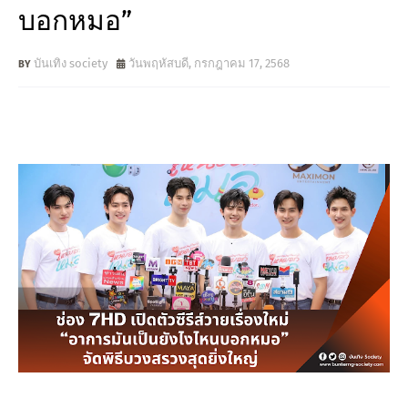
บอกหมอ”
บันเทิง society
วันพฤหัสบดี, กรกฎาคม 17, 2568