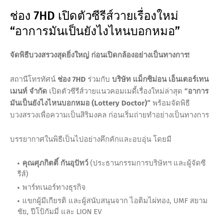
ช่อง 7HD เปิดตัวซีรีส์วายเรื่องใหม่
“อาการมันเป็นยังไงไหนบอกหมอ”
จัดพิธีบวงสรวงสุดยิ่งใหญ่ ก่อนเปิดกล้องอย่างเป็นทางการ!
สถานีโทรทัศน์
ช่อง 7HD
ร่วมกับ
บริษัท แม็กซิม่อน เอ็นเตอร์เทน
เมนท์ จำกัด
เปิดตัวซีรีส์วายแนวคอมเมดี้เรื่องใหม่ล่าสุด
“อาการ
มันเป็นยังไงไหนบอกหมอ (Lottery Doctor)”
พร้อมจัดพิธี
บวงสรวงเพื่อความเป็นสิริมงคล ก่อนเริ่มถ่ายทำอย่างเป็นทางการ
บรรยากาศในพิธีเป็นไปอย่างคึกคักและอบอุ่น โดยมี
คุณศุภกิตติ์ กันอุปัทว์
(ประธานกรรมการบริษัทฯ และผู้จัดซี
รีส์)
พาร์ทเนอร์ทางธุรกิจ
แขกผู้มีเกียรติ และผู้สนับสนุนจาก ไอติมไผ่ทอง, UMF สยาม
ชัย, ปีโป้กัมมี่ และ LION EV