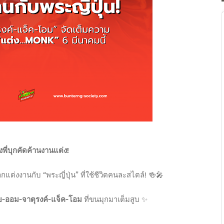
ี่บุกคัดค้านงานแต่ง!
กแต่งงานกับ “พระญี่ปุ่น” ที่ใช้ชีวิตคนละสไตล์! 🍻🎤
ฟย-ออม-จาตุรงค์-แจ็ค-โอม
ที่ขนมุกมาเต็มสูบ ✨