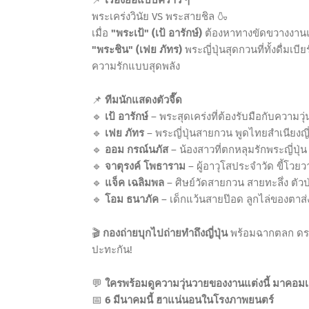
📌
เรื่องย่อแบบคร่าว ๆ
พระเคร่งวินัย VS พระสายชิล 🍶
เมื่อ
"พระเป้" (เป้ อารักษ์)
ต้องหาทางขัดขวางงาน
"พระชิน" (เฟย ภัทร)
พระญี่ปุ่นสุดกวนที่ทั้งดื่มเบ
ความรักแบบสุดพลัง
📌
ทีมนักแสดงตัวจี๊ด
🔹
เป้ อารักษ์
– พระสุดเคร่งที่ต้องรับมือกับความวุ
🔹
เฟย ภัทร
– พระญี่ปุ่นสายกวน พูดไทยสำเนียงญี่
🔹
ออม กรณ์นภัส
– น้องสาวที่ตกหลุมรักพระญี่ปุ่น
🔹
จาตุรงค์ โพธาราม
– ผู้อาวุโสประจำวัด ขี้โวยว
🔹
แจ็ค เฉลิมพล
– ศิษย์วัดสายกวน สายทะลึ่ง ตัว
🔹
โอม ธนาภัค
– เด็กแว้นสายป๊อด ลูกไล่ของตาส่ง
🎬
กองถ่ายบุกไปถ่ายทำถึงญี่ปุ่น
พร้อมฉากตลก ดราม
ปะทะกัน!
💬
ใครพร้อมดูความวุ่นวายของงานแต่งนี้ มาคอมเ
📅
6 มีนาคมนี้ ฮาแน่นอนในโรงภาพยนตร์