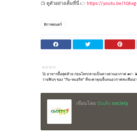
📺
ดูตัวอย่างเต็มที่นี่
👉
https://youtu.be/1Qhxg-
#ภาพยนตร์
เก่ากว่า
🚀 อาหารมื้อสุดท้าย ก่อนโลกกลายเป็นทางด่วนอวกาศ 🍛✨ 💫 
วายฟินๆ ของ "กัน-หมอริท" ที่จะพาคุณจิ้นจนอวกาศสะเทือน! 
เขียนโดย
บันเทิง society