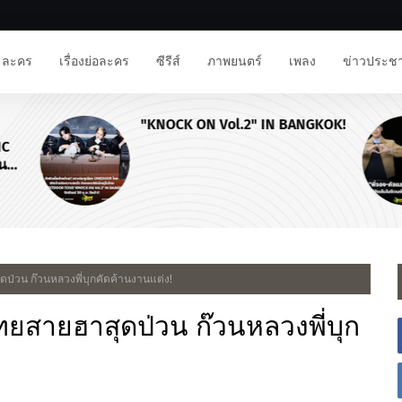
ละคร
เรื่องย่อละคร
ซีรีส์
ภาพยนตร์
เพลง
ข่าวประชา
"KNOCK ON Vol.2" IN BANGKOK!
NC
าน
ดป่วน ก๊วนหลวงพี่บุกคัดค้านงานแต่ง!
ทยสายฮาสุดป่วน ก๊วนหลวงพี่บุก