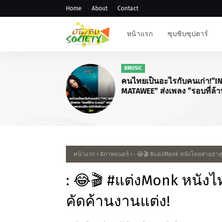
Home
About
Contact
หน้าแรก
ซุบซิบซุปตาร์
#MUSIC
คนไทยเป็นอะไรกับคนเก่า!“I
MATAWEE” ส่งเพลง “รอบที่ล้
(Loop)”
หน้าแรก
#ภาพยนตร์
: 😂🎬 #แต่งMonk หนังไทยสายฮาสุ
: 😂🎬 #แต่งMonk หนังไ
คัดค้านงานแต่ง!