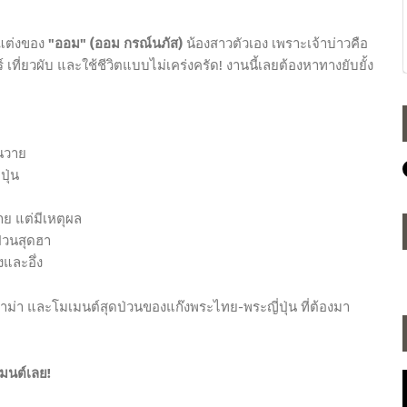
แต่งของ
"ออม" (ออม กรณ์นภัส)
น้องสาวตัวเอง เพราะเจ้าบ่าวคือ
ียร์ เที่ยวผับ และใช้ชีวิตแบบไม่เคร่งครัด! งานนี้เลยต้องหาทางยับยั้ง
่นวาย
ปุ่น
าย แต่มีเหตุผล
ป่วนสุดฮา
และอึ่ง
่า และโมเมนต์สุดป่วนของแก๊งพระไทย-พระญี่ปุ่น ที่ต้องมา
มนต์เลย!