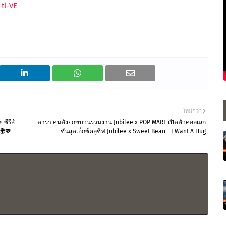
tl-VE
ใหม่กว่า
ซีรีส์
ดารา คนดังยกขบวนร่วมงาน Jubilee x POP MART เปิดตัวคอลเลก
🌍💖
ชันสุดเอ็กซ์คลูซีฟ Jubilee x Sweet Bean - I Want A Hug