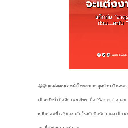
😂🎬
#แต่งMonk หนังไทยสายฮาสุดป่วน ก๊วนหลวงพ
เป้ อารักษ์
เปิดศึก
เฟย ภัทร
เมื่อ “น้องสาว” ดันอยา
6 มีนาคมนี้
เตรียมฮาลั่นโรงกับทีมนักแสดง
เป้-เ