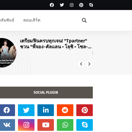
สัมพันธ์
คอนเสิร์ต
เตรียมฟินครบทุกเจน! "Tpartner"
#J
ชวน "พี่จอง-คัลแลน • โยชิ • โซล-
สิ
โมเน่" เสิร์ฟโมเมนต์จัดเต็มในงาน
คอ
"Airport Carnival ทริปไหนก็ใจฟู"
TO
20
SOCIAL PLUGIN