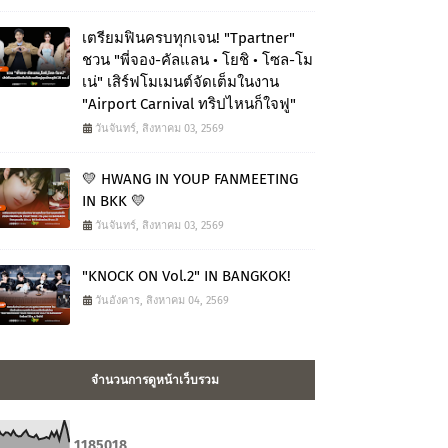
เตรียมฟินครบทุกเจน! "Tpartner"
ชวน "พี่จอง-คัลแลน • โยชิ • โซล-โม
เน่" เสิร์ฟโมเมนต์จัดเต็มในงาน
"Airport Carnival ทริปไหนก็ใจฟู"
วันจันทร์, สิงหาคม 03, 2569
💛 HWANG IN YOUP FANMEETING
IN BKK 💛
วันจันทร์, สิงหาคม 03, 2569
"KNOCK ON Vol.2" IN BANGKOK!
วันอังคาร, สิงหาคม 04, 2569
จำนวนการดูหน้าเว็บรวม
1
1
8
5
0
1
8