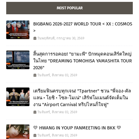
MOST POPULAR
BIGBANG 2026-2027 WORLD TOUR < XX : COSMOS
>
วันพฤหัสบดี, กรกฎาคม 30, 2569
สิ้นสุดการรอคอย! "ยามะพี" ปักหมุดคอนเสิร์ตใหญ่
ในไทย "DREAMING TOMOHISA YAMASHITA TOUR
2026"
วันจันทร์, สิงหาคม 03, 2569
เตรียมฟินครบทุกเจน! "Tpartner" ชวน "พี่จอง-คัล
แลน • โยชิ • โซล-โมเน่" เสิร์ฟโมเมนต์จัดเต็มใน
งาน "Airport Carnival ทริปไหนก็ใจฟู"
วันจันทร์, สิงหาคม 03, 2569
💛 HWANG IN YOUP FANMEETING IN BKK 💛
วันจันทร์, สิงหาคม 03, 2569