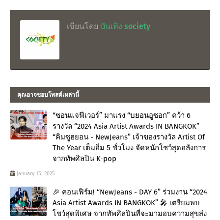
เขียนโดย
บันเทิง society
คุณอาจชอบโพสต์เหล่านี้
“ซอนแจฟีเวอร์” มาแรง “บยอนอูซอก” คว้า 6
รางวัล “2024 Asia Artist Awards IN BANGKOK”
“คิมซูฮยอน - NewJeans” เจ้าของรางวัล Artist Of
The Year เต็มอิ่ม 5 ชั่วโมง จัดหนักโชว์สุดอลังการ
จากทัพศิลปิน K-pop
January 15, 2025
🎉 คอนเฟิร์ม! “NewJeans - DAY 6” ร่วมงาน “2024
Asia Artist Awards IN BANGKOK” 🎤 เตรียมพบ
โชว์สุดพิเศษ จากทัพศิลปินที่จะมามอบความสุขส่ง