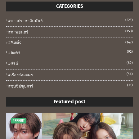
CATEGORIES
(325)
#ข่าวประชาสัมพันธ์
(153)
#ภาพยนตร์
#music
(147)
(92)
#ละคร
(69)
#ซีรีส์
(54)
#เรื่องย่อละคร
(31)
#ซุบซิปซุปตาร์
Featured post
#PPKRIT