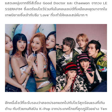
แสดงหนุ่มจากซีรีส์เรื่อง Good Doctor และ Chaewon จากวง LE
SSERAFIM ซึ่งเตรียมโชว์ร่วมกันในคอนเซปต์ที่เหมือนหลุดมาจากใน
เทพนิยายซึ่งเข้ากับธีม ‘Love’ ที่จะทำให้หลงเสน่ห์มาก ๆ
อีกหนึ่งโชว์ที่จะรับรองว่าฮอตปรอทแตกไปกับโชว์สุดร้อนแรงที่เกิน
ต้าน กับตัวแทนศิลปิน K-Pop จากประเทศไทยที่สุดภูมิใจอย่าง Ten