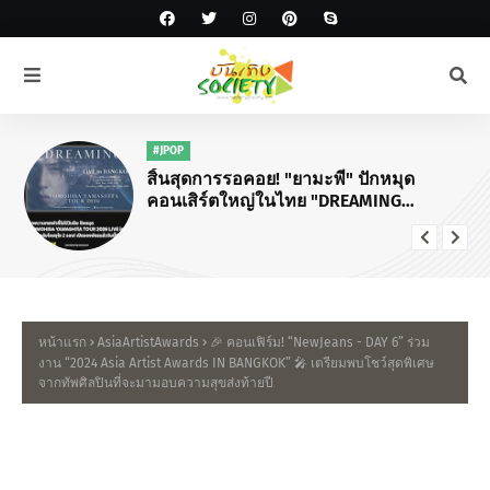
#JPOP
สิ้นสุดการรอคอย! "ยามะพี" ปักหมุด
คอนเสิร์ตใหญ่ในไทย "DREAMING
TOMOHISA YAMASHITA TOUR 2026"
หน้าแรก
AsiaArtistAwards
🎉 คอนเฟิร์ม! “NewJeans - DAY 6” ร่วม
งาน “2024 Asia Artist Awards IN BANGKOK” 🎤 เตรียมพบโชว์สุดพิเศษ
จากทัพศิลปินที่จะมามอบความสุขส่งท้ายปี