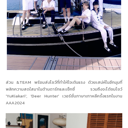
ส่วน &TEAM พร้อมส่งโชว์ที่ทำให้ใจเต้นแรง ด้วยเสน่ห์ในอีกมุมที่
พลิกความสดใสมาในด้านดาร์กและเซ็กซี่ รวมถึงจะได้ชมโชว์
'YuKiakari', 'Deer Hunter' เวอร์ชั่นภาษาเกาหลีครั้งแรกในงาน
AAA2024