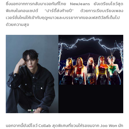
ซึ่งนอกจากการกลับมาเจอกันที่ไทย NewJeans ยังเตรียมโชว์สุด
พิเศษในคอนเซปต์ “ปาร์ตี้ส่งท้ายปี” ด้วยการเรียบเรียงเพลง
เวอร์ชั่นใหม่ให้เข้ากับฤดูหนาวและบรรยากาศของเฟสติวัลที่เต็มไป
ด้วยความสุข
นอกจากนี้ยังมีโชว์ Collab สุดพิเศษที่ชวนให้รอชมจาก Joo Won นัก