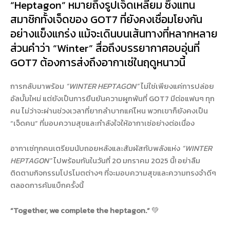
“Heptagon” หมายถึงรูปเจ็ดเหลี่ยม ซึ่งแทน
สมาชิกทั้งเจ็ดของ GOT7 ที่ยังคงเชื่อมโยงกัน
อย่างแข็งแกร่ง แม้จะเดินบนเส้นทางที่หลากหลาย
ส่วนคำว่า “Winter” สื่อถึงบรรยากาศอบอุ่นที่
GOT7 ต้องการส่งถึงอากาเซ่ในฤดูหนาวนี้
การกลับมาพร้อม
“WINTER HEPTAGON”
ไม่ใช่เพียงแค่การปล่อย
อัลบั้มใหม่ แต่ยังเป็นการยืนยันความผูกพันที่ GOT7 มีต่อแฟนๆ ทุก
คน ไม่ว่าจะผ่านช่วงเวลาที่ยากลำบากแค่ไหน พวกเขาก็ยังคงเป็น
“เจ็ดคน” ที่มอบความสุขและกำลังใจให้อากาเซ่อย่างต่อเนื่อง
อากาเซ่ทุกคนเตรียมนับถอยหลังและสัมผัสกับพลังแห่ง
“WINTER
HEPTAGON”
ไปพร้อมกันในวันที่ 20 มกราคม 2025 นี้! อย่าลืม
ติดตามกิจกรรมโปรโมตต่างๆ ที่จะมอบความสุขและความทรงจำดีๆ
ตลอดการคัมแบ็กครั้งนี้
“Together, we complete the heptagon.”
💚