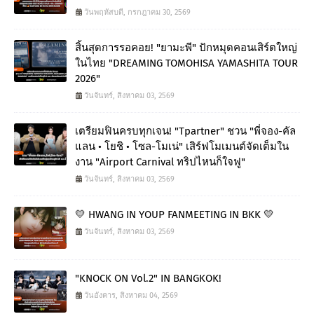
วันพฤหัสบดี, กรกฎาคม 30, 2569
สิ้นสุดการรอคอย! "ยามะพี" ปักหมุดคอนเสิร์ตใหญ่
ในไทย "DREAMING TOMOHISA YAMASHITA TOUR
2026"
วันจันทร์, สิงหาคม 03, 2569
เตรียมฟินครบทุกเจน! "Tpartner" ชวน "พี่จอง-คัล
แลน • โยชิ • โซล-โมเน่" เสิร์ฟโมเมนต์จัดเต็มใน
งาน "Airport Carnival ทริปไหนก็ใจฟู"
วันจันทร์, สิงหาคม 03, 2569
💛 HWANG IN YOUP FANMEETING IN BKK 💛
วันจันทร์, สิงหาคม 03, 2569
"KNOCK ON Vol.2" IN BANGKOK!
วันอังคาร, สิงหาคม 04, 2569