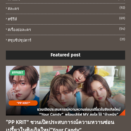
(92)
#ละคร
(69)
#ซีรีส์
(54)
#เรื่องย่อละคร
(31)
#ซุบซิปซุปตาร์
Featured post
#PPKRIT
“PP KRIT” ชวนเปิดประสบการณ์ความหวานซ่อน
เปรี้ยวในซิงเกิลใหม่“Your Candy”