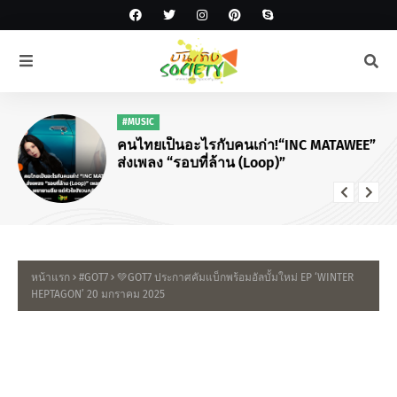
#MUSIC
คนไทยเป็นอะไรกับคนเก่า!“INC MATAWEE”
ส่งเพลง “รอบที่ล้าน (Loop)”
หน้าแรก
#GOT7
💚GOT7 ประกาศคัมแบ็กพร้อมอัลบั้มใหม่ EP ‘WINTER
HEPTAGON’ 20 มกราคม 2025