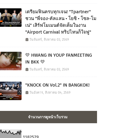
เตรียมฟินครบทุกเจน! "Tpartner"
ชวน "พี่จอง-คัลแลน • โยชิ • โซล-โม
เน่" เสิร์ฟโมเมนต์จัดเต็มในงาน
"Airport Carnival ทริปไหนก็ใจฟู"
วันจันทร์, สิงหาคม 03, 2569
💛 HWANG IN YOUP FANMEETING
IN BKK 💛
วันจันทร์, สิงหาคม 03, 2569
"KNOCK ON Vol.2" IN BANGKOK!
วันอังคาร, สิงหาคม 04, 2569
จำนวนการดูหน้าเว็บรวม
1
1
8
2
5
7
9