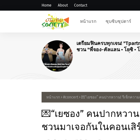
Home
About
Contact
หน้าแรก
ซุบซิบซุปตาร์
เตรียมฟินครบทุกเจน! "Tpart
ชวน "พี่จอง-คัลแลน • โยชิ • 
โมเน่" เสิร์ฟโมเมนต์จัดเต็มใ
"Airport Carnival ทริปไหนก็ใ
หน้าแรก
#concert
💌“เยซอง” คนปากหวาน! รีเช็กความคิดถ
💌“เยซอง” คนปากหวาน! รี
ชวนมาเจอกันในคอนเสิร์ต 