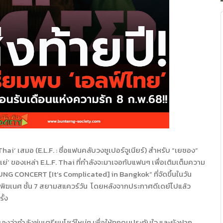
 Thai’
เสมอ (
E.L.F. :
ชื่อแฟนคลับวงซูเปอร์จูเนียร์) สำหรับ “เยซอง”
ี่เย่’ ของเหล่า
E.L.F. Thai
ที่กำลังจะมาเจอกับแฟนๆ เพื่อเติมเต็มความ
NG CONCERT [It’s Complicated] in Bangkok”
ที่จัดขึ้นในวัน
มพิฆเนศ ชั้น 7 สยามสแควร์วัน โดยหลังจากประกาศดีเดย์ไปแล้ว
ั้ง
องว่ากำลังซุ่มเตรียมโชว์ใหม่ๆ เพื่อให้ทุกคนประทับใจ และยังฝาก