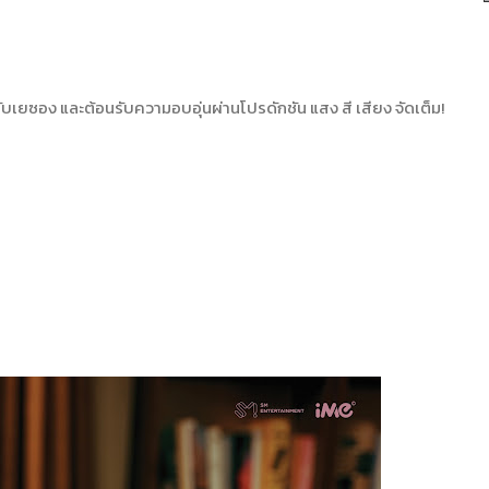
เยซอง และต้อนรับความอบอุ่นผ่านโปรดักชัน แสง สี เสียง จัดเต็ม!