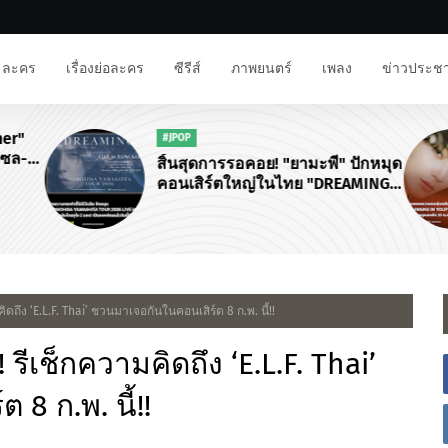
ละคร
เรื่องย่อละคร
ซีรีส์
ภาพยนตร์
เพลง
ข่าวประชา
ner"
#JPOP
โซล-
สิ้นสุดการรอคอย! "ยามะพี" ปักหมุด
นงาน
คอนเสิร์ตใหญ่ในไทย "DREAMING
จฟู"
TOMOHISA YAMASHITA TOUR
2026"
ึง ‘E.L.F. Thai’ ชวนมาเจอกันในคอนเสิร์ต 8 ก.พ. นี้!!
เช็กความคิดถึง ‘E.L.F. Thai’
8 ก.พ. นี้!!