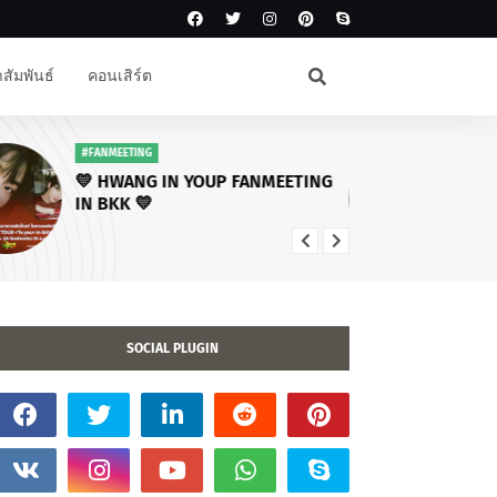
สัมพันธ์
คอนเสิร์ต
#FANMEETING
#โ
💛 HWANG IN YOUP FANMEETING
คร
IN BKK 💛
โซโ
พบ
ไฉ
SOCIAL PLUGIN