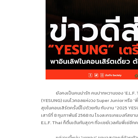
ยังคงเป็นคนน่ารัก คนปากหวานของ ‘
E.L.F.
(
YESUNG)
เมนโวคอลแห่งวง
Super Junior
หรือ ‘พ
สุขในคอนเสิร์ตครั้งนี้ไปด้วยกัน กับงาน “2025
YESU
เสาร์ที่ 8 กุมภาพันธ์ 2568 ณ โรงละครเคแบงก์สยา
E.L.F. Thai
ก็ตื่นเต้นกันสุดๆ ที่จะเซย์เวลคัมพี่เย่อีกคร
แต่งานนี้หนุ่ม “เยซอง” ขอมาสปอยล์ด้วยตัวเ