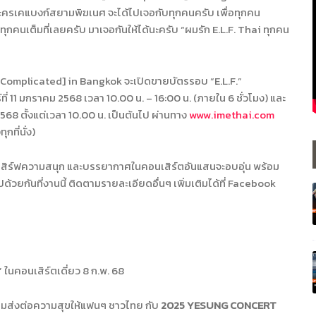
่โรงละครเคแบงก์สยามพิฆเนศ จะได้ไปเจอกับทุกคนครับ เพื่อทุกคน
ุกคนเต็มที่เลยครับ มาเจอกันให้ได้นะครับ “ผมรัก
E.L.F. Thai
ทุกคน
 Complicated] in Bangkok
จะเปิดขายบัตรรอบ
“E.L.F.”
์ที่ 11 มกราคม 2568 เวลา 10.00 น. – 16:00 น. (ภายใน 6 ชั่วโมง
) และ
2568
ตั้งแต่เวลา 10.00 น. เป็นต้นไป ผ่านทาง
www.imethai.com
กที่นั่ง)
เสิร์ฟความสนุก และบรรยากาศในคอนเสิร์ตอันแสนจะอบอุ่น พร้อม
้วยกันที่งานนี้ ติดตามรายละเอียดอื่นๆ เพิ่มเติมได้ที่
Facebook
 ในคอนเสิร์ตเดี่ยว 8 ก.พ. 68
มส่งต่อความสุขให้แฟนๆ ชาวไทย กับ
2025 YESUNG CONCERT