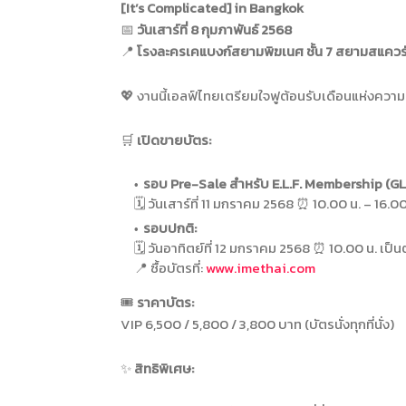
[It’s Complicated] in Bangkok
📅
วันเสาร์ที่ 8 กุมภาพันธ์ 2568
📍
โรงละครเคแบงก์สยามพิฆเนศ ชั้น 7 สยามสแควร์
💖 งานนี้เอลฟ์ไทยเตรียมใจฟูต้อนรับเดือนแห่งความ
🛒
เปิดขายบัตร:
รอบ Pre-Sale สำหรับ E.L.F. Membership (GL
🗓️ วันเสาร์ที่ 11 มกราคม 2568 ⏰ 10.00 น. – 16.00
รอบปกติ:
🗓️ วันอาทิตย์ที่ 12 มกราคม 2568 ⏰ 10.00 น. เป็น
📍 ซื้อบัตรที่:
www.imethai.com
🎟️
ราคาบัตร:
VIP 6,500 / 5,800 / 3,800 บาท (บัตรนั่งทุกที่นั่ง)
✨
สิทธิพิเศษ: