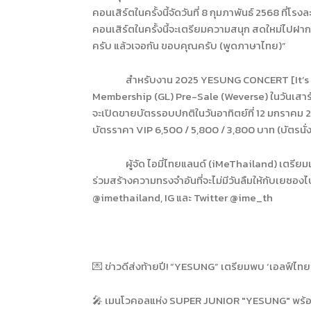
คอนเสิร์ตในครั้งนี้จัดวันที่ 8 กุมภาพันธ์ 2568 ที
คอนเสิร์ตในครั้งนี้จะเตรียมความสนุก สดใหม่ไปฝากท
ครับ แล้วเจอกัน ขอบคุณครับ (พูดภาษาไทย)”
สำหรับงาน 2025
YESUNG CONCERT [It’s
Membership (GL) Pre-Sale (Weverse)
ใน
วันเสาร
จะเปิดขายบัตรรอบปกติในวันอาทิตย์ที่
12
มกราคม
บัตรราคา
VIP
6
,
500 / 5
,
800 / 3
,
800 บาท (บัตรนั่งทุ
ผู้จัด ไอมี่ไทยแลนด์ (
iMeThailand)
เตรียม
ร่วมสร้างความทรงจำอันที่จะไม่มีวันลืมให้กับเยซองไปด
@imethailand, IG
และ
Twitter @ime_th
💌 ข่าวดีส่งท้ายปี! “YESUNG” เตรียมพบ ‘เอลฟ์ไทย’
🎤 เมนโวคอลแห่ง SUPER JUNIOR "YESUNG" พร้อ