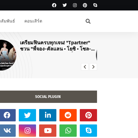
สัมพันธ์
คอนเสิร์ต
#JPOP
#F
สิ้นสุดการรอคอย! "ยามะพี" ปักหมุด
💛
คอนเสิร์ตใหญ่ในไทย "DREAMING
IN
TOMOHISA YAMASHITA TOUR
2026"
SOCIAL PLUGIN