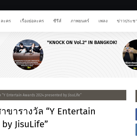
ละคร
เรื่องย่อละคร
ซีรีส์
ภาพยนตร์
เพลง
ข่าวประชา
KOK!
เตรียมฟินครบทุกเจน! "Tpartner"
ชวน "พี่จอง-คัลแลน • โยชิ • โซล-
โมเน่" เสิร์ฟโมเมนต์จัดเต็มในงาน
"Airport Carnival ทริปไหนก็ใจฟู"
วัล “Y Entertain Awards 2024 presented by JisuLife”
9 สาขารางวัล “Y Entertain
by JisuLife”