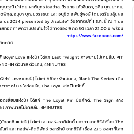
ุณวุฒิ นำโดย ผาติยุทธ ใจสว่าง, วีรยุทธ แก้วจินดา, วศิน บุณยาคม,
ตพิกุล, อนุชา บุญยวรรธนะ และ อนุชิต สพันธุ์พงษ์ โดยเตรียมลุ้นผล
wards
2024
presented by JisuLife”
วันอาทิตย์ที่ 1 ธ.ค. นี้ ณ
True
ายทอดภาพความประทับใจได้ทางช่อง
9
กด 30 เวลา
22.00
น. พร้อม
ดทั้งวันได้ทาง
https://www.facebook.com/
ง9กด30
ีส์
Boys' Love
แห่งปี) ได้แก่
Last Twilight
ภาพนายไม่เคยลืม,
PIT
AND-IN
ตัวนาย ตัวแทน, 4
MINUTES
Girls' Love
แห่งปี) ได้แก่
Affair
รักเล่นกล,
Blank The Series
เติม
ecret of Us
ใจซ่อนรัก,
The Loyal Pin
ปิ่นภักดิ์
อดเยี่ยมแห่งปี) ได้แก่
The Loyal Pin
ปิ่นภักดิ์,
The Sign
ลาง
ght
ภาพนายไม่เคยลืม,
4MINUTES
(
นักฉกซีนแห่งปี) ได้แก่ เอแคลร์-ชาติศักดิ์ มหาทา จากซีรีส์เรื่อง
The
นท์ และ กอล์ฟ-กิตติพัทธ์ ชลารักษ์ จากซีรีส์ เรื่อง 23.5 องศาที่โลก