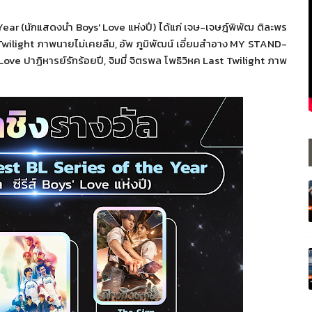
Year (
นักแสดงนำ
Boys' Love
แห่งปี) ได้แก่ เจษ-เจษฎ์พิพัฒ ติละพร
Twilight
ภาพนายไม่เคยลืม, อัพ ภูมิพัฒน์ เอี่ยมสำอาง
MY STAND-
 Love
ปาฏิหารย์รักร้อยปี, จิมมี่ จิตรพล โพธิวิหค
Last Twilight
ภาพ