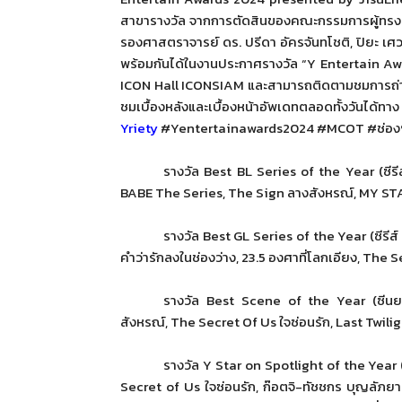
สาขารางวัล จากการตัดสินของคณะกรรมการผู้
ทรงค
รองศาสตราจารย์ ดร. ปรีดา อัครจันทโชติ, ปิยะ เศว
พร้อมกันได้
ในงานประกาศรางวัล
“Y Entertain A
ICON Hall ICONSIAM
และสามารถติดตามชมการถ่
ชมเบื้องหลังและเบื้องหน้
าอัพเดทตลอ
Yriety
#Yentertainawards2024
#MCOT #
ช่อ
รางวัล
Best BL Series of the Year (
ซีร
BABE
The Series
,
The Sign
ลางสังหรณ์,
MY ST
รางวัล
Best GL Series of the Year (
ซีรีส์
คำว่ารักลงในช่องว่าง,
23.5
องศาที่โลกเอียง,
The S
รางวัล
Best Scene of the Year (
ซีนย
สังหรณ์,
The Secret Of Us
ใจซ่อนรัก,
Last Twili
รางวัล
Y Star on Spotlight of the Year 
Secret of Us
ใจซ่อนรัก, ก๊อตจิ-ทัชชกร บุญลัภยานั