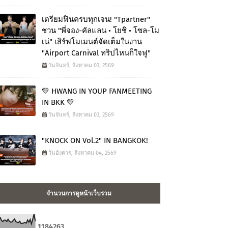
เตรียมฟินครบทุกเจน! "Tpartner"
ชวน "พี่จอง-คัลแลน • โยชิ • โซล-โม
เน่" เสิร์ฟโมเมนต์จัดเต็มในงาน
"Airport Carnival ทริปไหนก็ใจฟู"
วันจันทร์, สิงหาคม 03, 2569
💛 HWANG IN YOUP FANMEETING
IN BKK 💛
วันจันทร์, สิงหาคม 03, 2569
"KNOCK ON Vol.2" IN BANGKOK!
วันอังคาร, สิงหาคม 04, 2569
จำนวนการดูหน้าเว็บรวม
1
1
8
4
2
6
3