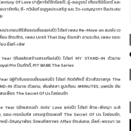
Century Of Love
ปาฏิหาริย์รักร้อยปี, อู๋-ธนบูรณ์ เกียรตินิรันดร์ และ
ือเรารักกัน, ซี- ทวินันท์ อนุกูลประเสริฐ และ วิว-เบญญาภา จีนประสม
้ย
งประกอบซีรีส์ยอดเยี่ยมแห่
งปี) ได้แก่ เพลง
Re-Move on
ลบยัง เจ
ี่ยม จักรภัทร, เพลง
Until That Day
รัดเกล้า อามระดิษ, เพลง รอจะ
ยง มิ้ลค์
-
เลิฟ
 Year (
ทีมผลิตสร้างสรรค์แห่งปี) ได้แก่
MY STAND-IN
ตัวนาย
oyal Pin
ปิ่นภักดิ์,
PIT BABE The Series
Year (
ผู้กำกับยอดเยี่ยมแห่งปี) ได้แก่ กิตติศักดิ์ ชีวาสัจจาสกุล
The
ND-IN
ตัวนาย ตัวแทน, พันพัสสา ธูปเทียน
4MINUTES
, นพณัช ชัย
์สมเพ็ชร
The Secret Of Us
ใจซ่อนรัก
he Year (
นักแสดงนำ
Girls' Love
แห่งปี) ได้แก่ ฝ้าย-พีรญา มะลิ
่าง, ออม-กรณ์นภัส เศรษฐรัตนพงศ์
The Secret Of Us
ใจซ่อนรัก,
์, ลูกหมี-ปัญญาพัชร วังพงศ์สถาพร
Affair
รักเล่นกล, มิ้ลค์-พรรษา วอ