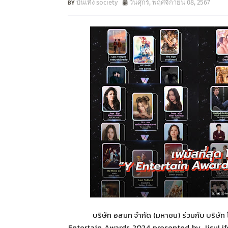
บันเทิง society
วันศุกร์, พฤศจิกายน 08, 2567
บริษัท อสมท จำกัด (มหาชน) ร่วมกับ บริษัท
Entertain Awards 2024 presented by JisuLi