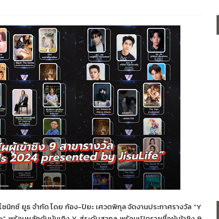
 โซนิกซ์ ยูธ จำกัด โดย ก้อง-ปิยะ เศวตพิกุล จัดงานประกาศรางวัล
“Y
fe”
พร้อมผลักดันบันเทิง
Y
สู่ระดับสากล พร้อมเปิดรายชื่อผู้เข้าชิง 9