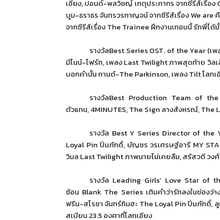
เอียง, ปอนด์-พลวิชญ์ เกตุประภากร จากซีรีส์เรื่อง
บูม-ธราธร จันทรวรกาญจน์ จากซีรีส์เรื่อง
We are
ค
จากซีรีส์เรื่อง
The Trainee
ฝึกงานเทอมนี้ รักพี่ได้มั
รางวัล
Best Series OST. of the Year (
เพล
มีไนน์
-
โฟร์ท, เพลง
Last Twilight
ภาพสุดท้าย วิลเล
บอกคำนั้น กานต์-
The Parkinson
, เพลง
Tilt
โลกเอี
รางวัล
Best Production Team of the
ตัวแทน,
4MINUTES
,
The Sign
ลางสังหรณ์,
The L
รางวัล
Best Y Series Director of the 
Loyal Pin
ปิ่นภักดิ์, บัญชร วรเศรษฐ์อารี
MY STA
วิมล
Last Twilight
ภาพนายไม่เคยลืม, สรัสวดี วงศ
รางวัล
Leading Girls’ Love Star of t
ซ้อน
Blank The Series
เติมคำว่ารักลงในช่องว
ฟรีน-สโรชา จันทร์กิมฮะ
The Loyal Pin
ปิ่นภักดิ
สเบียน
23.5
องศาที่โลกเอียง