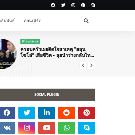
สัมพันธ์
คอนเสิร์ต
#KPOP
เหตุ “ฮลุน
แม่มาทวงคืนบัลลังก์! ‘ทิฟฟานี ยัง
ุยนำร่างกลับไทย
ปักหมุดไทยแลนด์ ฉลอง 10 ปีเดบิว
ุ 5 ล้าน “ว่าน
โซโล่กับคอนเสิร์ตใหญ่ "Tiffany
่าว
Young: Edge of Calm Tour in
Bangkok"
SOCIAL PLUGIN