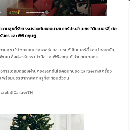
ามสุขที่รั
งสรรค์ร่วมกับแอมบาสเดอร์
ประจำเมซง
"
คิมเบอร์ลี่
,
ต่อ
 วรันธร และ พีพี กฤษฏ์
วามสุข นำโดยแอมบาสเดอร์ของแบรนด์ คิมเบอร์ลี่ แอน โวลเทมัส,
ิเศษ อิ้งค์-วรันธร เปานิล และพีพี-กฤษฏ์ อำนวยเดชกร
งการเฉลิมฉลองผ่านคอลเลคชั่นไอคอนิกของ Cartier ทั้งเครื่อง
าน พร้อมบรรยากาศสุดหรูที่สะท้อนตัวตน
cial: @CartierTH