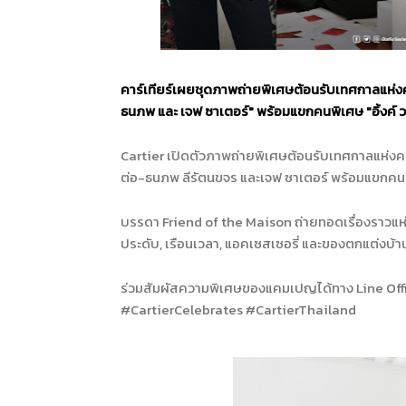
คาร์เทียร์เผยชุดภาพถ่ายพิเศษต้
อนรับเทศกาลแห่งคว
ธนภพ และ เจฟ ซาเตอร์
"
พร้อมแขกคนพิเศษ
"
อิ้งค์
Cartier เปิดตัวภาพถ่ายพิเศษต้อนรับเทศกาลแห่งค
ต่อ-ธนภพ ลีรัตนขจร และเจฟ ซาเตอร์ พร้อมแขกคนพ
บรรดา Friend of the Maison ถ่ายทอดเรื่องราวแห่
ประดับ, เรือนเวลา, แอคเซสเซอรี่ และของตกแต่งบ้
ร่วมสัมผัสความพิเศษของแคมเปญได้ทาง Line Offi
#CartierCelebrates #CartierThailand