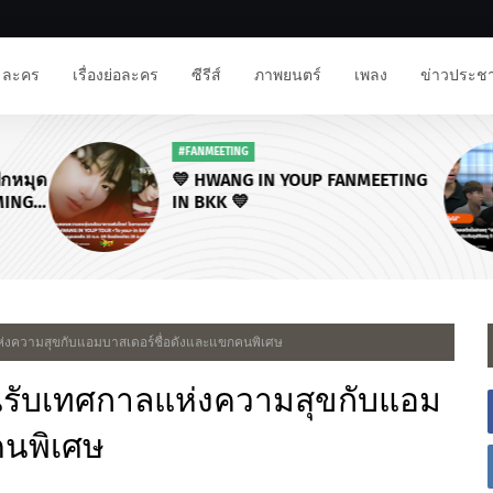
ละคร
เรื่องย่อละคร
ซีรีส์
ภาพยนตร์
เพลง
ข่าวประชา
TING
#โหนกระแส
ANG IN YOUP FANMEETING
ครอบครัวเผยติดใจสา
 💛
โซโล่” เสียชีวิต - ล
พบทำประกันอุบัติเหต
ไฉ” แจงดราม่าแจ้งข
่งความสุขกับแอมบาสเดอร์ชื่อดังและแขกคนพิเศษ
นรับเทศกาลแห่งความสุขกับแอม
คนพิเศษ