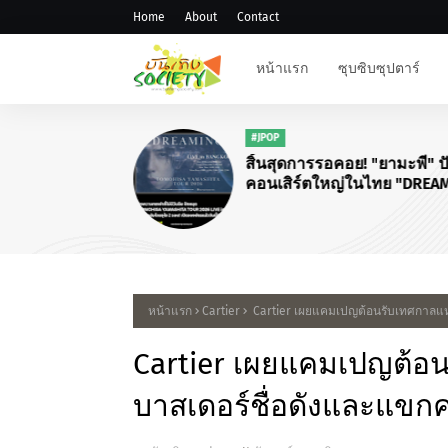
Home
About
Contact
หน้าแรก
ซุบซิบซุปตาร์
#FANMEE
💛 HW
IN BKK
หน้าแรก
Cartier
Cartier เผยแคมเปญต้อนรับเทศกาลแห
Cartier เผยแคมเปญต้อ
บาสเดอร์ชื่อดังและแขก