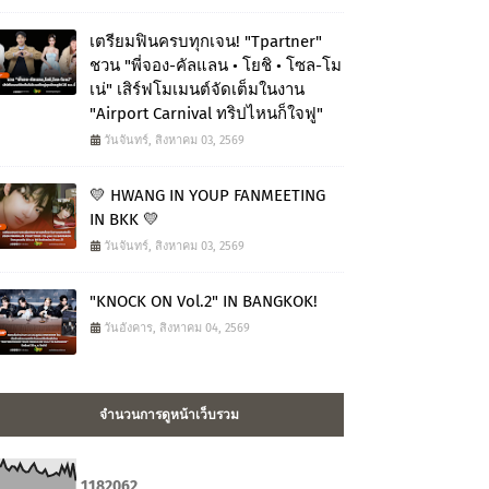
เตรียมฟินครบทุกเจน! "Tpartner"
ชวน "พี่จอง-คัลแลน • โยชิ • โซล-โม
เน่" เสิร์ฟโมเมนต์จัดเต็มในงาน
"Airport Carnival ทริปไหนก็ใจฟู"
วันจันทร์, สิงหาคม 03, 2569
💛 HWANG IN YOUP FANMEETING
IN BKK 💛
วันจันทร์, สิงหาคม 03, 2569
"KNOCK ON Vol.2" IN BANGKOK!
วันอังคาร, สิงหาคม 04, 2569
จำนวนการดูหน้าเว็บรวม
1
1
8
2
0
6
2