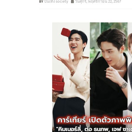
บันเทิง society
วันศุกร์, พฤศจิกายน 22, 2567