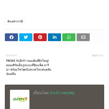
#เบลล่าราณี
เก่ากว่า
ใหม่กว่า
PROXIE กับอีกก้าวของฝันที่ยิ่งใหญ่!
คอนเสิร์ตเต็มรูปแบบที่อิมแพ็ค อารี
น่า พร้อมโชว์สุดปังสะกดใจแฟนคลับ
นับหมื่น
เขียนโดย
บันเทิง society