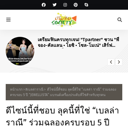
เตรียมฟินครบทุกเจน! "Tpartner" ชวน "พี่
จอง-คัลแลน • โยชิ • โซล-โมเน่" เสิร์ฟ
โมเมนต์จัดเต็มในงาน "Airport Carnival
ทริปไหนก็ใจฟู"
หน้าแรก
#เบลล่าราณี
ดีไซน์นี้ที่ชอบ ลุคนี้ที่ใช่ “เบลล่า ราณี” ร่วมฉลอง
ครบรอบ 5 ปี “JEWELLISTA” แบรนด์เครื่องประดับที่ใช่สำหรับทุกคน
ดีไซน์นี้ที่ชอบ ลุคนี้ที่ใช่ “เบลล่า
ราณี” ร่วมฉลองครบรอบ 5 ปี