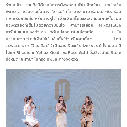
ร่วมสมัย รวมถึงมีดีเทลในการฝังพลอยเข้าไปอีกด้วย และไอเท็ม
พิเศษ สำหรับงานนี้อย่าง “ชาร์ม” ที่สามารถนำมาร้อยเข้ากับสร้อย
คอ สร้อยข้อมือ หรือต่างหูได้ เพื่อเพิ่มดีไซน์และสะท้อนเสน่ห์ในแบบ
ของตัวเองที่เต็มไปด้วยความมั่นใจ สามารถเลือก Mix&Match
ชาร์มในแบบของตัวเอง ที่ดีไซน์ออกมาให้เลือกเกือบ 50 แบบใน
หลากหลายสไตล์เพื่อให้เป็นชิ้นที่ใช่สำหรับคุณที่สุด โดย
JEWELLISTA (จีเวลลิสต้า) เป็นงานเงินแท้ Silver 925 มีทั้งหมด 3 สี
ได้แก่ Rhodium, Yellow Gold และ Rose Gold ซึ่งปัจจุบันมี Store
ทั้งหมด 16 สาขา ในกรุงเทพและต่างจังหวัด