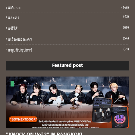
#music
(146)
(92)
#ละคร
(69)
#ซีรีส์
(54)
#เรื่องย่อละคร
(31)
#ซุบซิปซุปตาร์
Featured post
"KNOCK ON Vol.2" IN BANGKOK!