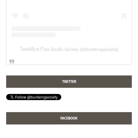
โพสต์ที่แชร์โดย บันเทิง Society (@bunterngsociety)
TWITTER
FACEBOOK