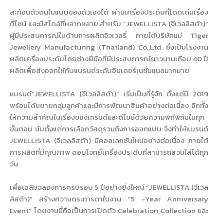
สะท้อนตัวตนในแบบของตัวเองได้ ผ่านเครื่องประดับที่โดดเด่นเรื่อง
ดีไซน์ และมีสไตล์ที่หลากหลาย สำหรับ “JEWELLISTA (จีเวลลิสต้า)”
ผู้มีประสบการณ์ในด้านการผลิตจิวเวลรี่ ภายใต้บริษัทแม่ Tiger
Jewellery Manufacturing (Thailand) Co.,Ltd. ซึ่งเป็นโรงงาน
ผลิตเครื่องประดับโดยช่างฝีมือที่มีประสบการณ์ยาวนานเกือบ 40 ปี
ผลิตเพื่อส่งออกให้กับแบรนด์ระดับอินเตอร์เนชั่นแนลมากมาย
แบรนด์“JEWELLISTA (จีเวลลิสต้า)” เริ่มเป็นที่รู้จัก ตั้งแต่ปี 2019
พร้อมได้ขยายกลุ่มลูกค้าและมีการพัฒนาสินค้าอย่างต่อเนื่อง อีกทั้ง
ให้ความสำคัญในเรื่องของเทรนด์และดีไซน์ด้วยความพิถีพิถันในทุก
ขั้นตอน นับตั้งแต่การเลือกวัสดุรวมถึงการออกแบบ จึงทำให้แบรนด์
JEWELLISTA (จีเวลลิสต้า) มีคอลเลกชันใหม่อย่างต่อเนื่อง ภายใต้
การผลิตที่มีคุณภาพ ตอบโจทย์เครื่องประดับที่สามารถสวมใส่ได้ทุก
วัน
เพื่อเฉลิมฉลองการครบรอบ 5 ปีอย่างยิ่งใหญ่ “JEWELLISTA (จีเวล
ลิสต้า)” สร้างความตระการตาในงาน “5 -Year Anniversary
Event” โดยงานนี้ถือเป็นการเปิดตัว Celebration Collection และ