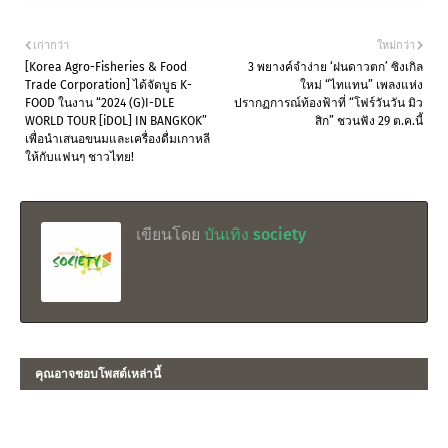
เก่ากว่า
ใหม่กว่า
[Korea Agro-Fisheries & Food
3 พยางค์จำง่าย ‘ฝนดาวตก’ ซิงเกิล
Trade Corporation] ได้จัดบูธ K-
ใหม่ “ไทแทน” เพลงแห่ง
FOOD ในงาน “2024 (G)I-DLE
ปรากฏการณ์ท้องฟ้าที่ “โฟร์วันวัน มิว
WORLD TOUR [iDOL] IN BANGKOK”
สิก” ชวนฟัง 29 ต.ค.นี้
เพื่อนำเสนอขนมและเครื่องดื่มเกาหลี
ให้กับแฟนๆ ชาวไทย!
เขียนโดย
บันเทิง society
คุณอาจชอบโพสต์เหล่านี้