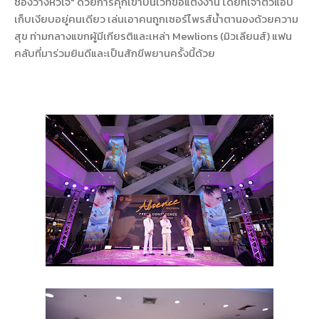
ช่องว่างหัวใจ" ด้วยการคุกเข่าบนเวทีขอแต่งงาน โดยที่เจ้าตัวแอบ
เก็บเงียบอยู่คนเดียว เล่นเอาคนถูกเซอร์ไพรส์น้ำตานองด้วยความ
สุข ท่ามกลางแขกผู้มีเกียรติและเหล่า Mewlions (มิวเลียนส์) แฟน
คลับที่มาร่วมยินดีและเป็นสักขีพยานครั้งนี้ด้วย