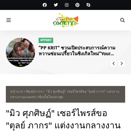
#PPKRIT
“PP KRIT” ชวนเปิดประสบการณ์ความ
หวานซ่อนเปรี้ยวในซิงเกิลใหม่“Your
Candy”
หน้าแรก
#ตุลย์ภากร
"มิว ศุภศิษฏ์" เซอร์ไพรส์ขอ "ตุลย์ ภากร" แต่งงาน
กลางงานแถลงข่าวซิงเกิ้ลใหม่ล่าสุด
"มิว ศุภศิษฏ์" เซอร์ไพรส์ขอ
"ตุลย์ ภากร" แต่งงานกลางงาน