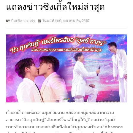
แถลงข่าวซิงเกิ้ลใหม่ล่าสุด
บันเทิง society
วันพฤหัสบดี, ตุลาคม 24, 2567
ทำเอาน้ำตาแห่งความสุขท่วมงาน หลังจากหนุ่มหล่อมากความ
สามารถ "มิว ศุภศิษฏ์" จัดเซอร์ไพรส์ใหญ่ให้คู่คิดอย่าง "ตุลย์
ภากร" กลางงานแถลงข่าวซิงเกิลใหม่ล่าสุดของตัวเอง "Absence