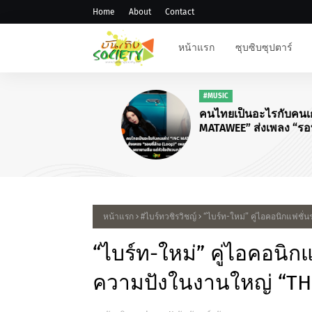
Home
About
Contact
หน้าแรก
ซุบซิบซุปตาร์
#MUSIC
คนไทยเป็นอะไรกับคนเก่า!“I
MATAWEE” ส่งเพลง “รอบที่ล้
(Loop)”
หน้าแรก
#ไบร์ทวชิรวิชญ์
“ไบร์ท-ใหม่” คู่ไอคอนิกแฟชั
“ไบร์ท-ใหม่” คู่ไอคอนิก
ความปังในงานใหญ่ “TH