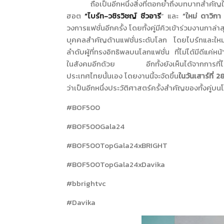
ถือเป็นอีกหนึ่งสิ่งที่ตอกย้ำถึงบทบาทสำคั
ฮอต
“ไบร์ท-วชิรวิชญ์ ชีวอารี
” และ
“ใหม่ ดาวิกา 
วงการแฟชั่นอีกครั้ง โดยทั้งคู่มีคิวเข้าร่วมงานกาล่า
บุคคลสำคัญด้านแฟชั่นระดับโลก โดยไบร์ทและใหม่ยั
ลำดับผู้ที่ทรงอิทธิพลบนโลกแฟชั่น ที่ไม่ได้มีดีแค่หน
ในสังคมอีกด้วย อีกทั้งยังเห็นได้จากการที่ไบร
ประเทศไทยนั้นเอง โดยงานนี้จะจัดขึ้น
ในวันเสาร์ที่
2
ว่าเป็นอีกหนึ่งประวัติศาสตร์ครั้งสำคัญของทั้งคู่บ
#BOF500
#BOF500Gala24
#BOF500TopGala24xBRIGHT
#BOF500TopGala24xDavika
#bbrightvc
#Davika