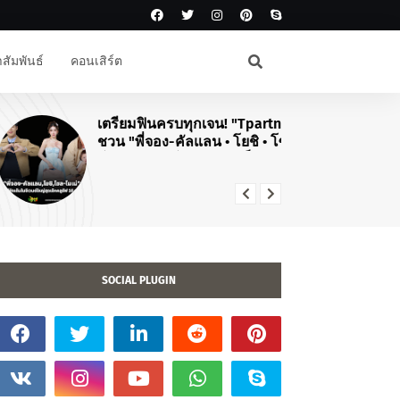
สัมพันธ์
คอนเสิร์ต
เตรียมฟินครบทุกเจน! "Tpartner"
#J
ชวน "พี่จอง-คัลแลน • โยชิ • โซล-
สิ
โมเน่" เสิร์ฟโมเมนต์จัดเต็มในงาน
คอ
"Airport Carnival ทริปไหนก็ใจฟู"
TO
20
SOCIAL PLUGIN