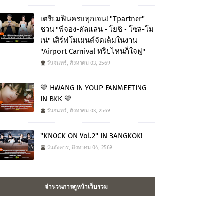
เตรียมฟินครบทุกเจน! "Tpartner"
ชวน "พี่จอง-คัลแลน • โยชิ • โซล-โม
เน่" เสิร์ฟโมเมนต์จัดเต็มในงาน
"Airport Carnival ทริปไหนก็ใจฟู"
วันจันทร์, สิงหาคม 03, 2569
💛 HWANG IN YOUP FANMEETING
IN BKK 💛
วันจันทร์, สิงหาคม 03, 2569
"KNOCK ON Vol.2" IN BANGKOK!
วันอังคาร, สิงหาคม 04, 2569
จำนวนการดูหน้าเว็บรวม