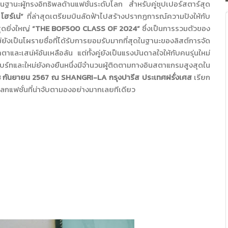
ญในฐานะผู้ทรงอิทธิพลด้านแฟชั่นระดับโลก สำหรับคู่ซุปเปอร์สตาร์สุด
โฮร์เน่”
ที่ล่าสุดเตรียมบินลัดฟ้าไปสร้างปรากฏการณ์ความปังให้กับ
สุดยิ่งใหญ่
“
THE BOF500 CLASS OF 2024
”
ซึ่งเป็นการรวมตัวของ
งเป็นโผรายชื่อที่ได้รับการยอมรับมากที่สุดในฐานะของลิสต์การจัด
้าตาและเสน่ห์อันเหลือล้น แต่ทั้งคู่ยังเป็นแรงบันดาลใจให้กับคนรุ่นใหม่
์ทและใหม่ยังคงยืนหนึ่งมีจำนวนผู้ติดตามทางอินสตาแกรมสูงสุดใน
8
กันยายน
2567
ณ
SHANGRI-LA
กรุงปารีส ประเทศฝรั่งเศส
เรียก
นโลกแฟชั่นที่น่าจับตามองอย่างมากเลยทีเดียว