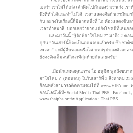
“เรื่องของความคาดหวัง โอ ก็เข้าใจแหละ แต่
เองว่า เราไม่ได้เก่ง เค้าคิดไปกันเองว่าเราเก่ง เร
นึงที่ทำได้และทำไม่ได้
เวลาแสดงคือถ้าเรามีสมาธิ 
กัน อย่างในเรื่องนี้ก็มีฉากหนึ่งที่ โอ ต้องแสดงซี
เวลาทำสมาธิ
บอกเลยว่ายากแต่ยังโชคดีที่เล่นออก
และมาวันนี้ “รู้จักพี่ยาใจไหม ?” มาถึง 2 ตอ
ดูกัน “วันเสาร์นี้ก็จะเป็นตอนจบแล้วครับ ซึ่ง ชาต
เทวดา” จะมีผู้สืบทอดหรือไม่ บทสรุปของตัวละคร
ยังคงจัดเต็มจนถึงนาทีสุดท้ายกันเลยครับ”
เมื่อนักแสดงคุณภาพ โอ อนุชิต พูดถึงขนาด
ยาใจไหม ?
(ตอนจบ) ในวันเสาร์ที่ 3 สิงหาคม 25
ย้อนหลังสามารถติดตามชมได้ที่ www.VIPA.me
พ
ออนไลน์ได้ที่▪ Social Media Thai PBS : Facebook,
www.thaipbs.or.th▪ Application : Thai PBS