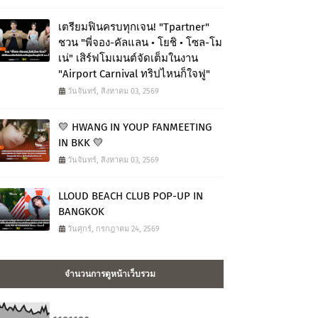
เตรียมฟินครบทุกเจน! "Tpartner"
ชวน "พี่จอง-คัลแลน • โยชิ • โซล-โม
เน่" เสิร์ฟโมเมนต์จัดเต็มในงาน
"Airport Carnival ทริปไหนก็ใจฟู"
วันจันทร์, สิงหาคม 03, 2569
💛 HWANG IN YOUP FANMEETING
IN BKK 💛
วันจันทร์, สิงหาคม 03, 2569
LLOUD BEACH CLUB POP-UP IN
BANGKOK
วันศุกร์, กรกฎาคม 24, 2569
จำนวนการดูหน้าเว็บรวม