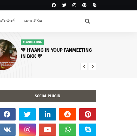
สัมพันธ์
คอนเสิร์ต
#FANMEETING
#โ
💛 HWANG IN YOUP FANMEETING
คร
IN BKK 💛
โซโ
พบ
ไฉ
SOCIAL PLUGIN