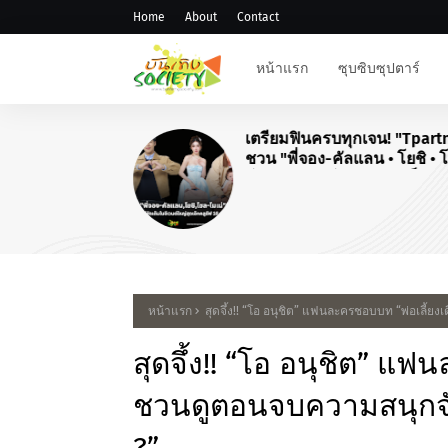
Home
About
Contact
หน้าแรก
ซุบซิบซุปตาร์
เตรียมฟินครบทุกเจน! "Tpart
ชวน "พี่จอง-คัลแลน • โยชิ • 
โมเน่" เสิร์ฟโมเมนต์จัดเต็มใ
"Airport Carnival ทริปไหนก็ใ
หน้าแรก
สุดจึ้ง!! “โอ อนุชิต” แฟนละครชอบบท “พ่อเลี้ยง
สุดจึ้ง!! “โอ อนุชิต” แฟ
ชวนดูตอนจบความสนุกจัด