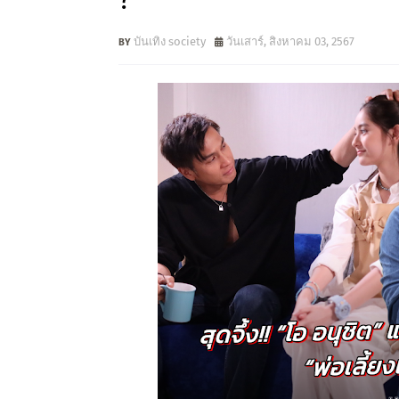
?”
บันเทิง society
วันเสาร์, สิงหาคม 03, 2567