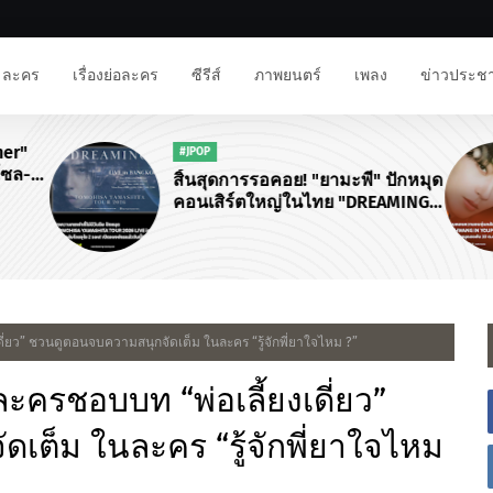
ละคร
เรื่องย่อละคร
ซีรีส์
ภาพยนตร์
เพลง
ข่าวประชา
ner"
#JPOP
โซล-
สิ้นสุดการรอคอย! "ยามะพี" ปักหมุด
นงาน
คอนเสิร์ตใหญ่ในไทย "DREAMING
จฟู"
TOMOHISA YAMASHITA TOUR
2026"
เดี่ยว” ชวนดูตอนจบความสนุกจัดเต็ม ในละคร “รู้จักพี่ยาใจไหม ?”
นละครชอบบท “พ่อเลี้ยงเดี่ยว”
เต็ม ในละคร “รู้จักพี่ยาใจไหม