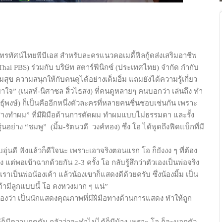
ทรทัศน์ไทยพีบีเอส สำหรับละครแนวคอเมดี้ฟีลกู้ดส่งเสริมอาชีพ
 (Thai PBS) ร่วมกับ บริษัท สตาร์ฟีนิกซ์ (ประเทศไทย) จำกัด กำกับ
มสุข ความสนุกให้กับคนดูได้อย่างเต็มอิ่ม แถมยังได้ความรู้เกี่ยว
ยาใจ” (เนสท์-นิศาชล สิ่วไธสง) ที่คนดูหลายๆ คนบอกว่า เล่นถึง ทำ
ุ์พงษ์) ก็เป็นคืออีกหนึ่งตัวละครที่หลายคนชื่นชอบเช่นกัน เพราะ
่างทำผม” ที่มีฝีมือด้านการตัดผม ทำผมแบบไม่ธรรมดา และรั้ง
ยรุ่นอย่าง “ชมพู”
(มิ้ม-รัตนวดี
วงค์ทอง) ซึ่ง โอ ได้พูดถึงฟีดแบ็กที่มี
อบอุ่นดี ฟังแล้วก็ดีใจนะ เพราะเอาจริงตอนแรก โอ ก็ยังงง ๆ ที่ต้อง
ง แต่พอเข้าฉากด้วยกัน 2-3 ครั้ง โอ กลับรู้สึกว่าตัวเองเป็นพ่อจริง
ว่าเราเป็นพ่อน้องเค้า แล้วน้องเขาก็แสดงดีด้วยครับ ซึ่งน้องมิ้ม เป็น
นี่ถ้ามีลูกแบบนี้ โอ คงหวงมาก ๆ แน่”
องว่า เป็นนักแสดงคุณภาพที่มีฝีมือทางด้านการแสดง ทำให้ถูก