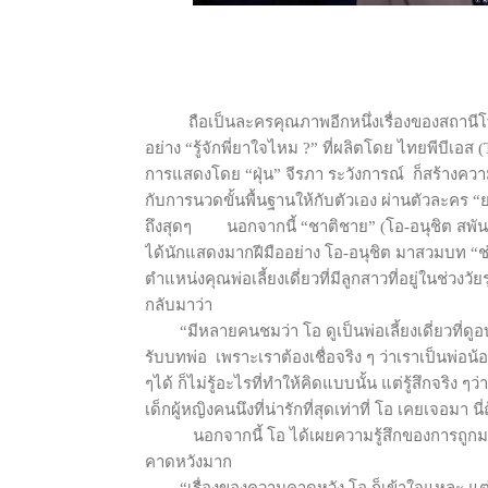
ถือเป็นละครคุณภาพอีกหนึ่งเรื่องของสถานีโ
อย่าง “รู้จักพี่ยาใจไหม ?” ที่ผลิตโดย ไทยพีบีเอส
การแสดงโดย “ฝุ่น” จีรภา ระวังการณ์
ก็สร้างควา
กับการนวดขั้นพื้นฐานให้กับตัวเอง ผ่านตัวละคร “
ถึงสุดๆ
นอกจากนี้ “ชาติชาย” (โอ-อนุชิต สพันธ
ได้นักแสดงมากฝีมืออย่าง โอ-อนุชิต มาสวมบท “ช
ตำแหน่งคุณพ่อเลี้ยงเดี่ยวที่มีลูกสาวที่อยู่ในช่วงวั
กลับมาว่า
“มีหลายคนชมว่า โอ ดูเป็นพ่อเลี้ยงเดี่ยวที่ดู
รับบทพ่อ
เพราะเราต้องเชื่อจริง ๆ ว่าเราเป็นพ่อน้อ
ๆได้ ก็ไม่รู้อะไรที่ทำให้คิดแบบนั้น แต่รู้สึกจริง ๆ
เด็กผู้หญิงคนนึงที่น่ารักที่สุดเท่าที่ โอ เคยเจอมา 
นอกจากนี้ โอ ได้เผยความรู้สึกของการถูกม
คาดหวังมาก