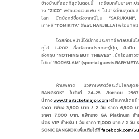
ข้างบ้านที่
ฮอตที่สุดในตอนนี้ เตรียมกลับมาเคาะ
าง
“
ZICO
”
พร้อมจะชวนแฟน ๆ ไปปาร์ตี้กันสุดมันส์ น
โลก บีตบ็อกซ์ชื่อดังจากญี่ปุ่น
“SARUKANI
เกาหลี
“TOMIKITA”
(
feat. HANJELLA
)
พร้อมศิลป
โดยก่อนหน้านี้ได้มีการประกาศชื่
อศิลปิน
ในไ
ดูโอ้
J-POP
ชื่อดังจากประเทศญี่ปุ่น
,
ศิลปิ
อังกฤษ
“NOTHING BUT THIEVES”
,
นักร้องสาวจ
ได้แก่
“
BODYSLAM” (
special guests BABYMET
ห้ามพลาด
!
มิวสิค
เฟสติวัลระดับโลกสุดยิ่
BANGKOK”
ในวันที่
24-25
สิงหาคม
25
นี้
ทาง
www.thaiticketmajor.com
หรือเคาน์เตอร์
ราคา เพียง
3,500
บาท
/ 2
วัน ราคา
6,500
บ
ราคา
7,000
บาท
,
แพ็กเกจ
GA Platinum
สำ
บัตร
VIP
สำหรับ
1
วัน ราคา
11,000
บาท
/ 2
วัน 
SONIC BANGKOK
เพิ่มเติมได้ที่
facebook.com/
Su