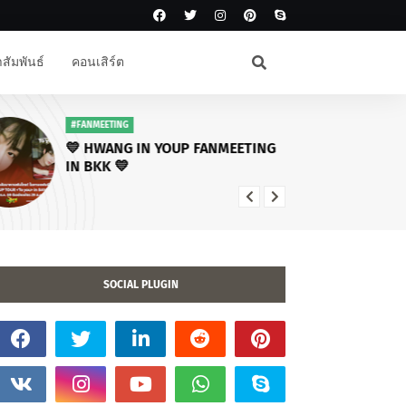
สัมพันธ์
คอนเสิร์ต
#FANMEETING
#โ
💛 HWANG IN YOUP FANMEETING
คร
IN BKK 💛
โซโ
พบ
ไฉ
SOCIAL PLUGIN