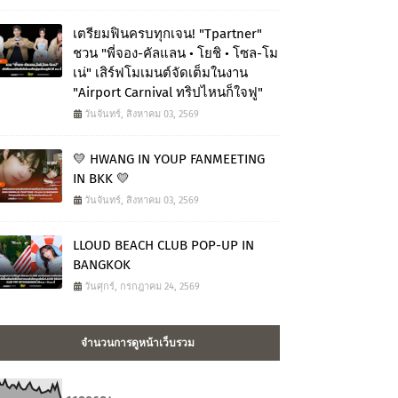
เตรียมฟินครบทุกเจน! "Tpartner"
ชวน "พี่จอง-คัลแลน • โยชิ • โซล-โม
เน่" เสิร์ฟโมเมนต์จัดเต็มในงาน
"Airport Carnival ทริปไหนก็ใจฟู"
วันจันทร์, สิงหาคม 03, 2569
💛 HWANG IN YOUP FANMEETING
IN BKK 💛
วันจันทร์, สิงหาคม 03, 2569
LLOUD BEACH CLUB POP-UP IN
BANGKOK
วันศุกร์, กรกฎาคม 24, 2569
จำนวนการดูหน้าเว็บรวม