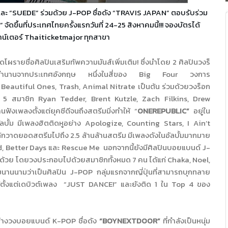
ละ “SUEDE” ร่วมด้วย J-POP ชื่อดัง “TRAVIS JAPAN” ตอบรับร่วม
ดขึ้นที่ประเทศไทยครั้งแรกวันที่ 24-25 สิงหาคมนี้!!! จองบัตรได้
าน์เตอร์ Thaiticketmajor ทุกสาขา
ิดโผรายชื่อศิลปินเสริมทั
พความมันส์เพิ่มเติม
!
ซึ่งนำโดย
2
ศิลปินวงร็
ตำนานจากประเทศอังกฤษ หนึ่งในสี่ของ
Big Four
วงการ
Beautiful Ones, Trash, Animal Nitrate
เป็นต้น ร่วมด้วยวงร็อก
ย
5
สมาชิก
Ryan Tedder, Brent Kutzle, Zach Filkins, Drew
นฟังเพลงตั้
งแต่ยุคซีดีจนถึงสตรีมมิ่งทำให้
“
ONEREPUBLIC”
อยู่ใน
ลบั้ม มีเพลงฮิตติดหูอย่าง
Apologize, Counting Stars, I Ain’t
ด้กวาดยอดสตรีมไปถึง
2.5
ล้านล้านสตรีม มีเพลงดังในอัลบั้มมากมาย
, Better Days
และ
Rescue Me
นอกจากนี้ยังมี
ศิลปินบอยแบนด์
J-
นนี้ด้วย โดยวงประกอบไปด้วยสมาชิกทั้งหมด
7
คน ได้แก่
Chaka, Noel,
กขนานนามว่าเป็น
ศิลปิน
J-POP
กลุ่มแรก
จาก
ญี่ปุ่นที่สามารถบุ
กทลาย
้ตั้งแต่เดบิวต์เพลง
“JUST DANCE!”
และยังติด
1
ใน
Top 4
ของ
ย่างวงบอยแบนด์
K-POP
ชื่อดัง
“BOYNEXTDOOR”
ที่กำลังเป็นหนุ่ม