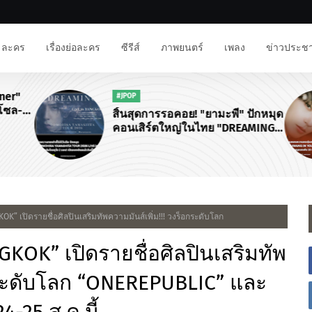
ละคร
เรื่องย่อละคร
ซีรีส์
ภาพยนตร์
เพลง
ข่าวประชา
ner"
#JPOP
โซล-
สิ้นสุดการรอคอย! "ยามะพี" ปักหมุด
นงาน
คอนเสิร์ตใหญ่ในไทย "DREAMING
จฟู"
TOMOHISA YAMASHITA TOUR
2026"
 เปิดรายชื่อศิลปินเสริมทัพความมันส์เพิ่ม!!! วงร็อกระดับโลก
OK” เปิดรายชื่อศิลปินเสริมทัพ
อกระดับโลก “ONEREPUBLIC” และ