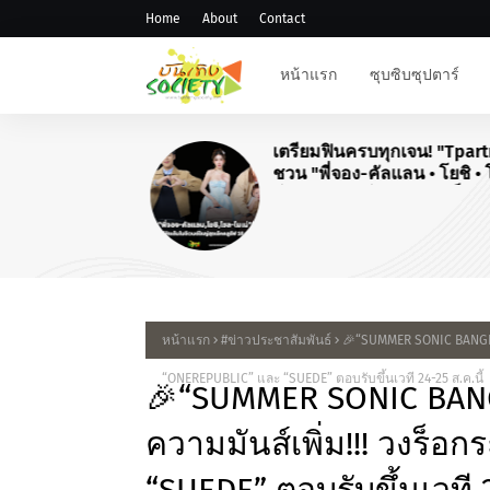
Home
About
Contact
หน้าแรก
ซุบซิบซุปตาร์
เตรียมฟินครบทุกเจน! "Tpart
ชวน "พี่จอง-คัลแลน • โยชิ • 
โมเน่" เสิร์ฟโมเมนต์จัดเต็มใ
"Airport Carnival ทริปไหนก็ใ
หน้าแรก
#ข่าวประชาสัมพันธ์
🎉“SUMMER SONIC BANGKOK”
“ONEREPUBLIC” และ “SUEDE” ตอบรับขึ้นเวที 24-25 ส.ค.นี้
🎉“SUMMER SONIC BANGK
ความมันส์เพิ่ม!!! วงร็