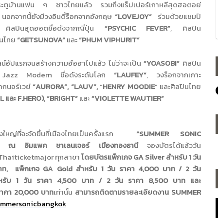
ประตูบ้านแฟน ๆ ชาวไทยแล้ว รวมถึงแร็ปเปอร์เกาหลีสุดฮอตอย่
อกจากนี้ยังมีวงอินดี้ร็
อกจากอังกฤษ
“LOVEJOY
”
ร่วมด้วยแชมป์
”,
ศิลปินสุดฮอตชื่อดังจากญี่ปุ่น
“PSYCHIC FEVER”
,
ศิลปิน
ินไทย
“GETSUNOVA”
และ
“PHUM VIPHURIT”
ลน์อัปแรกจนสร้
างความฮือฮาไปแล้ว ไม่ว่าจะเป็น
“
YOASOBI”
ศิลปิน
น
Jazz Modern
ชื่อดังระดับโลก
“LAUFEY”
,
วงร็อกจากเกาะ
ากนอร์เวย์
“AURORA”, “LAUV”,
“
HENRY MOODIE
”
และศิลปินไทย
AL
และ
F.HERO)
,
“BRIGHT”
และ
“VIOLETTE WAUTIER”
งใหญ่ที่จะจัดขึ้นที่เมื
องไทยเป็นครั้งแรก
“SUMMER SONIC
67
ณ อิมแพค ชาเลนเจอร์ เมืองทองธานี
จองบัตรได้แล้ววัน
Thaiticketmajor
ทุกสาขา
โดยบัตรแพ็กเกจ
GA Silver
สำหรับ
1
วัน
าท
,
แพ็กเกจ
GA Gold
สำหรับ
1
วัน ราคา
4,000
บาท
/ 2
วัน
หรับ
1
วัน ราคา
4,500
บาท
/ 2
วัน ราคา
8,500
บาท และ
ราคา
20,000
บาท
เท่านั้น
สามารถติดตามรายละเอียดงาน
SUMMER
mmersonicbangkok