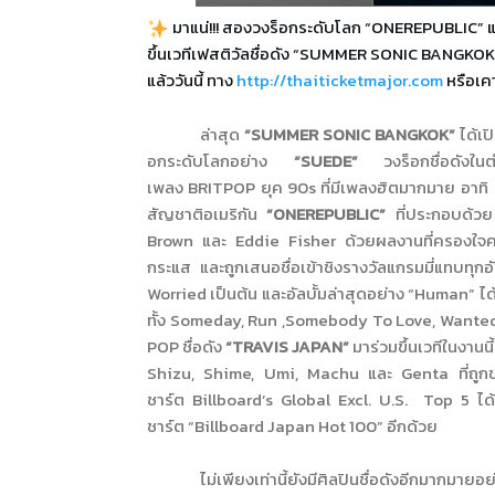
มาแน่!!! สองวงร็อกระดับโลก “ONEREPUBLIC” แ
ขึ้นเวทีเฟสติวัลชื่อดัง “SUMMER SONIC BANGKOK” จั
แล้ววันนี้ ทาง
http://
thaiticketmajor.com
หรือเค
ล่าสุด
“
SUMMER SONIC BANGKOK”
ได้เป
อกระดับโลกอย่าง
“
SUEDE”
วงร็อกชื่อดั
งใน
เพลง
BRITPOP
ยุค
90s
ที่มีเพลงฮิตมากมาย อาทิ
สัญชาติอเมริกัน
“ONEREPUBLIC”
ที่ประกอบด้ว
Brown
และ
Eddie Fisher
ด้วยผลงานที่ครองใจค
กระแส และถูกเสนอชื่อเข้าชิงรางวั
ลแกรมมี่แทบทุกอั
Worried
เป็นต้น และอัลบั้มล่าสุดอย่าง
“Human”
ไ
ทั้ง
Someday, Run
,
Somebody To Love
,
Wanted
POP
ชื่อดัง
“
TRAVIS JAPAN”
มาร่วมขึ้นเวทีในงา
Shizu, Shime, Umi, Machu
และ
Genta
ที่ถู
ชาร์ต
Billboard’s Global Excl. U.S. Top 5
ได
ชาร์ต
“Billboard Japan Hot 100”
อีกด้วย
ไม่เพียงเท่านี้ยังมีศิลปินชื่
อดังอีกมากมายอ