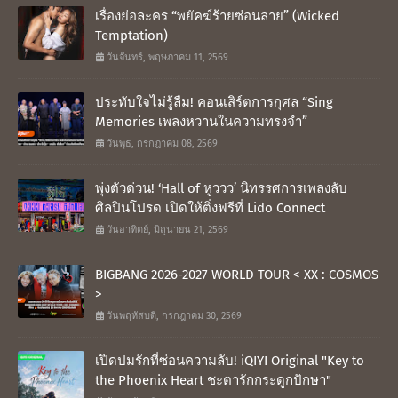
เรื่องย่อละคร “พยัคฆ์ร้ายซ่อนลาย” (Wicked
Temptation)
วันจันทร์, พฤษภาคม 11, 2569
ประทับใจไม่รู้ลืม! คอนเสิร์ตการกุศล “Sing
Memories เพลงหวานในความทรงจำ”
วันพุธ, กรกฎาคม 08, 2569
พุ่งตัวด่วน! ‘Hall of หูววว’ นิทรรศการเพลงลับ
ศิลปินโปรด เปิดให้ติ่งฟรีที่ Lido Connect
วันอาทิตย์, มิถุนายน 21, 2569
BIGBANG 2026-2027 WORLD TOUR < XX : COSMOS
>
วันพฤหัสบดี, กรกฎาคม 30, 2569
เปิดปมรักที่ซ่อนความลับ! iQIYI Original "Key to
the Phoenix Heart ชะตารักกระดูกปักษา"