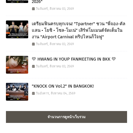
2026"
วันจันทร์, สิงหาคม 03, 2569
เตรียมฟินครบทุกเจน! "Tpartner" ชวน "พี่จอง-คัล
แลน • โยชิ • โซล-โมเน่" เสิร์ฟโมเมนต์จัดเต็มใน
งาน "Airport Carnival ทริปไหนก็ใจฟู"
วันจันทร์, สิงหาคม 03, 2569
💛 HWANG IN YOUP FANMEETING IN BKK 💛
วันจันทร์, สิงหาคม 03, 2569
"KNOCK ON Vol.2" IN BANGKOK!
วันอังคาร, สิงหาคม 04, 2569
จำนวนการดูหน้าเว็บรวม