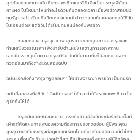
สุดท้องของเกษรากับ ชินกร
พรชีวาและชีวัน จึงเป็นประดุจพี่น้อง
ฝาแฝด ไปไหนมาไหนทำอะไรด้วยกันตลอดเวลา เมื่อพรชีวาสอบชิง
ทุนรัฐบาลไปเรียนที่สวิตเซอร์แลนด์ได้ ทวดอ่อนก็เลยออกทุนให้ชีวัน
ไปเรียนด้วย
แต่ชีวันได้เรียนคนละเมืองกับพรชีวา
หม่อมหลวง สรุจ จุฑาเทพ บุตรชายของคุณชายปวรรุจและ
ท่านหญิงวรรณรสา เพิ่งมารับตำแหน่ง เลขานุการเอก สถาน
เอกอัครราชทูตไทย ณ กรุงเบิร์น ทันทีที่เขามาถึงก็มีจดหมายจาก
ทวดอ่อนมาถึงต่างแดนสองฉบับ
ฉบับแรกส่งถึง “สรุจ “พูดอ้อมๆ” ให้เขาพิจารณา พรชีวา เป็นคนรัก
ฉบับที่สองส่งถึงชีวัน “บังคับตรงๆ” ให้เธอ ทำให้สรุจและพรชีวา เป็น
คู่รักกันให้ได้
สรุจเมินเฉยกับจดหมาย
ตรงกันข้ามชีวันที่กระตือรือร้นเต็มที่
เฝ้าแต่คิดแผนการ สนองความต้องการของทวดอ่อน ผู้มีพระคุณ
สูงสุด หน้าที่ของสรุจคือดูแลนักเรียนไทยที่มาเรียนสวิส คนที่ทำให้ส
รุจและเพื่อนนักเรียน
ปวดหัวที่สุด คือ นัทสฤษดิ์ ลูกชายผู้มีอิทธิพล