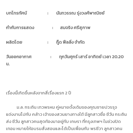
บทโทรทัศน์
:
นันทวรรณ รุ่งวงศ์พาณิชย์
กำกับการแสดง
:
สมจริง ศรีสุภาพ
ผลิตโดย
:
กู๊ด ฟีลลิ่ง จำกัด
วันออกอากาศ
:
ทุกวันศุกร์ เสาร์ อาทิตย์ เวลา 20.20
น.
เรื่องนี้เกิดขึ้นหลังจากสี่เรื่องแรก 2 ปี
ม.ล. กระถิน เทวพรหม คู่หมายดั้งเดิมของคุณชายปวรรุจ
แต่งงานไปกับ คล้าว เจ้าของสวนยางทางใต้ มีลูกสาวชื่อ ชีวัน กระถิน
ส่ง ชีวัน ลูกสาวคนสุดท้องมาอยู่กับ เกษรา ที่กรุงเทพฯ ในช่วงปิด
เทอม หมายให้อบรมสั่งสอนและได้เป็นเพื่อนกับ พรชีวา ลูกสาวคน