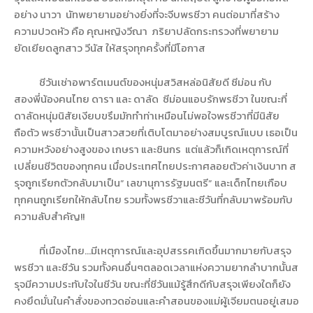
อย่าง นาวา
นัทพยายามอย่างยิ่งที่จะจีบพรชีวา คนต่อมาที่สร้าง
ความปวดหัว คือ คุณหญิงวีณา
ภริยาปลัดกระทรวงที่พยายาม
ยัดเยียดลูกสาว วีนัส ให้สรุจทุกครั้งที่มีโอกาส
ชีวันเช่าอพาร์ตเมนต์ของหนุ่มสวิสหล่อนิสัยดี ซีม่อน กับ
สองพี่น้องคนไทย ดารา และ ดาลัด
ซีม่อนแอบรักพรชีวา ในขณะที่
ดาลัดหนุ่มนิสัยเงียบขรึมมักทำท่าเหมือนไม่พอใจพรชีวาที่มีนิสัย
ถือตัว พรชีวานั้นเป็นสาวสวยที่เติบโตมาอย่างสมบูรณ์แบบ เธอเป็น
ความหวังอย่างสูงของ เกษรา และชินกร
แต่แล้วก็เกิดเหตุการณ์ที่
เปลี่ยนชีวิตของทุกคน เมื่อประเทศไทยประกาศลอยตัวค่าเงินบาท ส
รุจถูกเรียกตัวกลับมาเป็น” เลขานุการรัฐมนตรี” และเด็กไทยเกือบ
ทุกคนถูกเรียกให้กลับไทย รวมทั้งพรชีวาและชีวันที่กลับมาพร้อมกับ
ความลับสำคัญ!!
ที่เมืองไทย...มีเหตุการณ์และอุปสรรคเกิดขึ้นมากมายกับสรุจ
พรชีวา และชีวัน รวมทั้งคนอื่นๆตลอดเวลาแห่งความยากลำบากนั้นส
รุจมีความประทับใจในชีวัน ขณะที่ชีวันแม้รู้สึกดีกับสรุจเพียงใดก็ยัง
คงยึดมั่นในคำสั่งของทวดอ่อนและคำสอนของแม่ผู้เจียมตนอยู่เสมอ