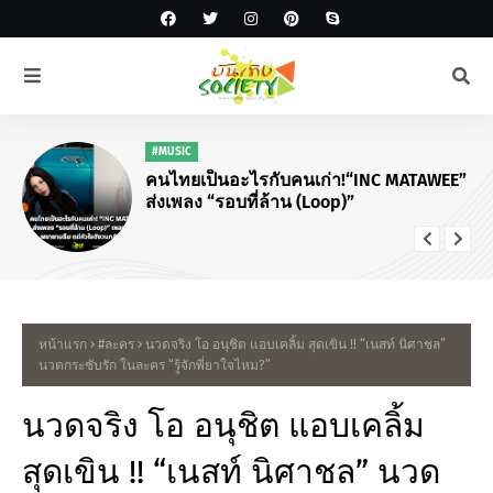
#MUSIC
คนไทยเป็นอะไรกับคนเก่า!“INC MATAWEE”
ส่งเพลง “รอบที่ล้าน (Loop)”
หน้าแรก
#ละคร
นวดจริง โอ อนุชิต แอบเคลิ้ม สุดเขิน !! “เนสท์ นิศาชล”
นวดกระชับรัก ในละคร “รู้จักพี่ยาใจไหม?”
นวดจริง โอ อนุชิต แอบเคลิ้ม
สุดเขิน !! “เนสท์ นิศาชล” นวด