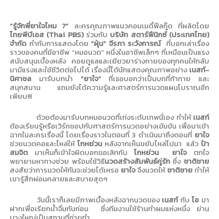
“
รู้จักพี่ยาใจไหม
?”
ละครคุณภาพแนวคอมเมดี้ฟีลกู๊ด
ที่ผลิตโดย
ไทยพีบีเอส (
Thai PBS)
ร่วมกับ
บริษัท สตาร์ฟีนิกซ์ (ประเทศไทย)
จำกัด
กำกับการแสดงโดย
“ฝุ่น” จีรภา ระวังการณ์
ที่บอกเล่าเรื่อง
ราวของคนที่มีอาชีพ “หมอนวด” หนึ่งในอาชีพเล็กๆ ที่เหมือนเป็นแรง
สนับสนุนเบื้องหลัง คอยดูแลและเยียวยาร่างกายของทุกคนให้กลับ
มามีแรงและใช้ชีวิตต่อไปได้ เรื่องนี้ได้นักแสดงคุณภาพอย่าง
เนสท์-
นิศาชล
มารับบทนำ
“ยาใจ”
ที่เธอบอกว่าเป็นบทที่ท้าทาย และ
สนุกสนาน แถมยังได้ความรู้และศาสตร์การนวดแผนโบราณอีก
เพียบ!!!
ด้วยต้องมารับบทหมอนวดที่เก่งระดับเทพนี่เอง ทำให้
เนสท์
ต้องเรียนรู้หรือเวิร์กชอปกับศาสตร์การนวดอย่างเข้มข้น เพื่อมาเข้า
ฉากในละครเรื่องนี้ โดยเรื่องราวในตอนที่
3
ดำเนินมาถึงตอนที่
ยาใจ
ช่วยนวดคอและไหล่ให้
โกหย่วน
หลังจากเห็นขยับไหล่ไปมา
แล้ว
ป้า
สมจิต
มาเห็นก็เข้าใจผิดบอกขอเลิกกับ
โกหย่วน
ยาใจ
ตกใจ
พยายามหาทางช่วย พร้อมใช้วิธี
นวดสร้างสัมพันธ์คู่รัก
ซึ่ง
ชาติชาย
สงสัยว่าการนวดให้กันจะช่วยได้เหรอ
ยาใจ
จึงนวดให้
ชาติชาย
ทำให้
เขารู้สึกผ่อนคลายและสบายสุดๆ
วันนี้
เราก็เลยมีภาพเบื้องหลังฉากนวดของ
เนสท์
กับ
โอ
มา
ฝากเพื่อเรียกน้ำจิ้มกันก่อน
ซึ่งทีมงานใช้ร้านทำผมแห่งหนึ่ง ย่าน
บางใหญ่เป็นสถานที่ถ่ายทำ