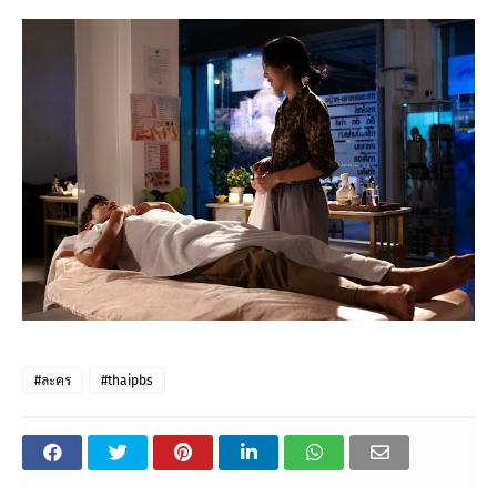
#ละคร
#thaipbs