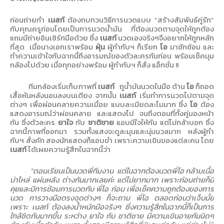
ก่อนถ่ายทำ
เนสท์
ต้องทบทวนวิธีการนวดแบบ “สร้างสัมพันธ์คู่รัก”
กับคุณครูก่อนโดยเป็นการนวดน้ำมัน ที่ต้องนวดตามจุดให้ถูกต้อง
แถมมีถ่ายอินเซิร์ทมือด้วย ซึ่ง
เนสท์
นวดเองจริงๆจึงอยากให้ถูกหลัก
ที่สุด
เมื่อนางเอกเราพร้อม
ฝุ่น
ผู้กำกับฯ ก็เรียก
โอ
มาซักซ้อม และ
ทำความเข้าใจกับฉากนี้ถึงอารมณ์ของตัวละครกันก่อน พร้อมเช็คมุม
กล้องไปด้วย เมื่อทุกอย่างพร้อม ผู้กำกับฯ ก็สั่ง แอ็กชั่น
!!
ทีมกล้องเริ่มเก็บภาพที่
เนสท์
ถูน้ำมันนวดในมือ ด้าน
โอ
ก็ถอด
เสื้อหันหลังนอนลงบนเตียง จากนั้น
เนสท์
เริ่มทำการนวดไปตามจุด
ต่างๆ เพื่อผ่อนคลายความเมื่อย แบบละเมียดละไมมาก ซึ่ง
โอ
ต้อง
แสดงอารมณ์ว่าผ่อนคลาย และแสดงไป จนถึงตอนที่ทั้งคู่มองหน้า
กัน ซึ่งตัวละคร
ยาใจ
กับ
ชาติชาย
แอบมีใจให้กัน แต่ไม่กล้าบอก ซึ่ง
ฉากนี้ภาพที่ออกมา รวมทั้งแสงจะดูละมุนและนุ่มนวลมาก หลังผู้กำ
กับฯ สั่งคัท สองนักแสดงก็แอบขำ เพราะความเขินของแต่ละคน โดย
เนสท์
ได้เผยความรู้สึกในฉากนี้ว่า
“
ตอนเรียนเป็นนวดพี่ทีมงาน
แต่ในฉากต้องนวดพี่โอ กล้ามเนื้อ
บ่าไหล่ แผ่นหลัง ต่างกันมากเลยค่ะ แต่ไม่ยากมาก เพราะก่อนถ่ายก็มี
คุยและมีการซ้อมการนวดกับ พี่โอ ก่อน เพื่อเช็คความถูกต้องของการ
นวด การวางมือตรงจุดต่างๆ ก็จะถาม พี่โอ ตลอดก่อนว่าเจ็บมั้ย
เพราะ เนสท์ ต้องลงน้ำหนักมือจริงๆ ซึ่งความรู้สึกในฉากนี้ก็เป็นการ
ใกล้ชิดกันมากขึ้น ระหว่าง ยาใจ กับ ชาติชาย มีความเขินอายกันนิดๆ