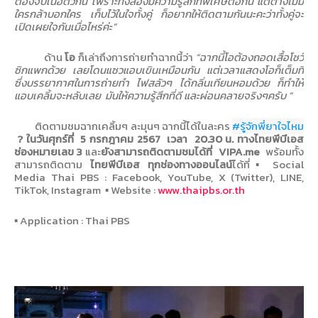
ต้องจับเนื้อตัวกัน เพราะทั้งสองมีความรู้สึกที่พิเศษต่อกัน แต่ต่างไม่มี
ใครกล้าบอกใคร เก็บไว้ในใจทั้งคู่ ก็อยากให้ติดตามกันนะคะว่าทั้งคู่จะ
เปิดเผยใจกันเมื่อไหร่ค่ะ”
ด้าน
โอ
ก็เล่าถึงการถ่ายทำฉากนี้ว่า
“
ฉากนี้โอต้องถอดเสื้อโชว์
ซิกแพกด้วย เลยโดนแซวแอบเขินเหมือนกัน แต่เวลาแสดงโอก็เต็มที่
ซึ่งบรรยากาศในการถ่ายทำ ไฟสลัวๆ ได้กลิ่นเทียนหอมด้วย ก็ทำให้
แอบเคลิ้มจะหลับเลย
มันให้ความรู้สึกที่ดี และผ่อนคลายจริงๆครับ ”
ติดตามชมฉากเคลิ้มๆ ละมุนๆ ฉากนี้ได้ในละคร
#รู้จักพี่ยาใจไหม
?
ในวันศุกร์ที่
5
กรกฎาคม
2567
เวลา
20.30
น. ทางไทยพีบีเอส
ช่องหมายเลข
3
และ
ยังสามารถติดตามชมได้ที่
VIPA.me
พร้อมทั้ง
สามารถติดตาม
ไทยพีบีเอส ทุกช่องทางออนไลน์
ได้ที่▪
Social
Media Thai PBS : Facebook, YouTube, X (Twitter), LINE,
TikTok, Instagram
▪ Website :
www.thaipbs.or.th
▪ Application : Thai PBS