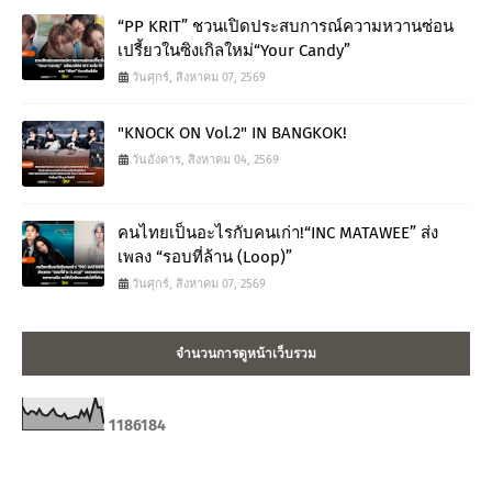
“PP KRIT” ชวนเปิดประสบการณ์ความหวานซ่อน
เปรี้ยวในซิงเกิลใหม่“Your Candy”
วันศุกร์, สิงหาคม 07, 2569
"KNOCK ON Vol.2" IN BANGKOK!
วันอังคาร, สิงหาคม 04, 2569
คนไทยเป็นอะไรกับคนเก่า!“INC MATAWEE” ส่ง
เพลง “รอบที่ล้าน (Loop)”
วันศุกร์, สิงหาคม 07, 2569
จำนวนการดูหน้าเว็บรวม
1
1
8
6
1
8
4