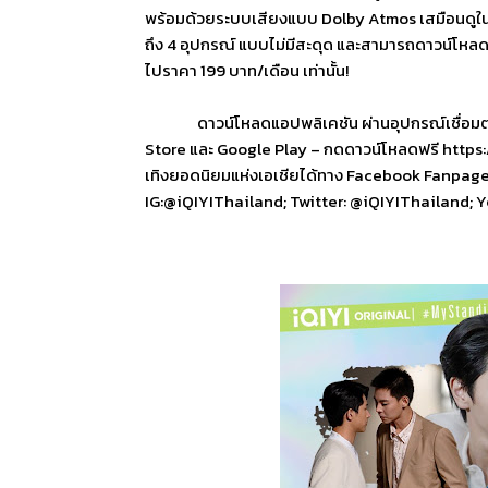
พร้อมด้วยระบบเสียงแบบ
Dolby Atmos
เสมือนดูใ
ถึง
4
อุปกรณ์ แบบไม่มีสะดุด และสามารถดาวน์โหลดเ
ไปราคา
199
บาท/เดือน เท่านั้น!
ดาวน์โหลดแอปพลิเคชัน ผ่านอุปกรณ์เชื่อมต
Store
และ
Google Play –
กดดาวน์โหลดฟรี
https
เทิงยอดนิยมแห่งเอเชียได้ทาง
Facebook Fanpage:
IG:@iQIYIThailand; Twitter: @iQIYIThailand; 