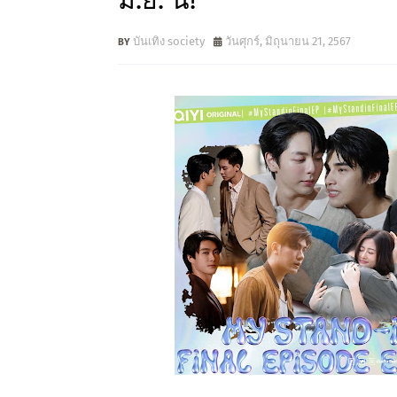
มิ.ย. นี้!
บันเทิง society
วันศุกร์, มิถุนายน 21, 2567