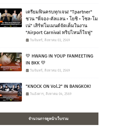
เตรียมฟินครบทุกเจน! "Tpartner"
ชวน "พี่จอง-คัลแลน • โยชิ • โซล-โม
เน่" เสิร์ฟโมเมนต์จัดเต็มในงาน
"Airport Carnival ทริปไหนก็ใจฟู"
วันจันทร์, สิงหาคม 03, 2569
💛 HWANG IN YOUP FANMEETING
IN BKK 💛
วันจันทร์, สิงหาคม 03, 2569
"KNOCK ON Vol.2" IN BANGKOK!
วันอังคาร, สิงหาคม 04, 2569
จำนวนการดูหน้าเว็บรวม