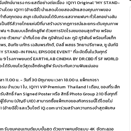
ร์มยักษ์มาแรง กระแสดีอย่างต่อเนื่อง
iQIYI Original “MY STAND-
้างโดย
iQIYI (
อ้ายฉีอี้) นำแสดงโดยสองนักแสดงคุ
ณภาพของ
ยกว่าทำถึงทุกตอน สนุก เข้มข้นจนได้รับกระแสจากแฟนๆ ทั่วโลกอย่างล้น
บเป็นซีรีส์วายไทยแห่งปีที่
มาสร้างปรากฏการณ์และยกระดับคุ
ณภาพ
ให้แฟน ๆ อินแบบเอ็กซ์คลูซีฟ ด้วยการปิดโรงชมตอนสุดท้าย พร้อม
นาย ตัวแทน
”
นำทีมโดย อัพ ภูมิพัฒน์ และ ภูมิ ภูริพันธ์ พร้อมทั้งแท็ก
ตนพร
,
อินทัช นภัทร เฉลิมพรภักดี
,
บิลลี่ พสธร วิทยาปรีชาพล
,
ซู นันท์นิ
Y STAND-IN FINAL EPISODE EVENT”
ที่จะจัดขึ้นในวันศุกร์
้น
9
โรงภาพยนตร์
EARTHLAB CINEMA BY DR.CBD
ที่
SF WORLD
จะได้รับชมโชว์สุดเอ็กซ์คลูซีฟ รับประกันความฟินแน่นอน
วลา
11.00
น. - วันที่
30
มิถุนายน เวลา
18.00
น. แพ็กเกจรา
ิจกรรม จำนวน
1
ใบ
, iQIYI VIP Premium Thailand 1
เดือน
,
ของที่ระลึก
นรับสิทธิ์
Fan Signed Poster
หรือ สิทธิ์
Photo Group 2:10
ซึ่งทุกที่
ผู้ใช้งาน (บัญชี
UID)
สามารถซื้อแพ็กเกจของกิจกรรมนี้
ได้โดยไม่
I (
อ้ายฉีอี้) และเว็บไซต์
iQ.com
มาร่วมสร้างความทรงจำสุดพิ
เศษ
um
รับชมคอนเทนต์แบบขั้นสุด ด้วยภาพคมชัดแบบ
4K
ชัดทะลุจอ