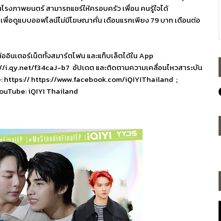
นโรงภาพยนตร์ สามารถแชร์ให้ครอบครัว เพื่อน คนรู้ใจได้
พื่อดู
แบบออฟไลน์ไม่มีโฆษณาคั่น เดือนแรกเพียง
79
บาท เดือนต่อ
่ออินเตอร์
เน็ตทั้งสมาร์ตโฟน และแท็บเล็ตได้ใน
App
://i.qy.net/f34caJ-b7
อัปเดต และติดตามความเคลื่อนไหวสาระบั
น
 https://
https://www.facebook.com/
iQIYIThailand
;
YouTube: iQIYI Thailand