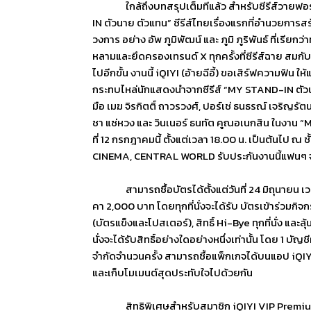
ใกล้ถึงบทสรุปเต็มทีแล้ว สำหรับซีรีส์วายฟอ
IN
ตัวนาย ตัวแทน
”
ซีรีส์ไทยเรื่องแรกที่
อำนวยการสร
วงการ อย่าง อัพ ภูมิพัฒน์ และ ภูมิ ภูริพันธ์ ที่เรี
หลามและยึ
ดครองเทรนด์
X
ทุกครั้งที่ซีรีส์ฉาย สมกั
ไปอีกขั้น งานนี้
iQIYI (
อ้ายฉีอี้) ขอเสิร์ฟความฟิน 
กระทบไหล่นักแสดงนำจากซีรี
ส์
“MY STAND-IN
ตัว
มือ เมฆ จิรกิตติ์ ถาวรวงศ์
,
ปอร์เช่ ธนธรณ์ เจริญรั
ชา แซ่หวง และ วินเนอร์ ธนทัต คูณอเนกสิน ในงาน
“M
ที่
12
กรกฎาคมนี้ ตั้งแต่เวลา
18.00
น. เป็นต้นไป ณ ชั
CINEMA, CENTRAL WORLD
รับประกันงานนี้แฟนๆ 
สามารถซื้อบัตรได้ตั้งแต่วันที่
24
มิถุนายน เ
คา
2,000
บาท โดยทุกที่นั่งจะได้รับ บัตรเข้าร่วมก
(บัตรแข็งและโปสเตอร์)
,
สิทธิ์
Hi-Bye
ทุกที่นั่ง และลุ้
นั่งจะได้รับสิทธิ์
อย่างใดอย่างหนึ่งเท่านั้น โดย
1
บัญชี
จำกัดจำนวนครั้ง สามารถซื้อแพ็กเกจได้บนแอป
iQIY
และเก็บโมเมนต์สุดประทั
บใจไปด้วยกัน
สิทธิพิเศษสำหรับสมาชิก
iQIYI VIP Premi