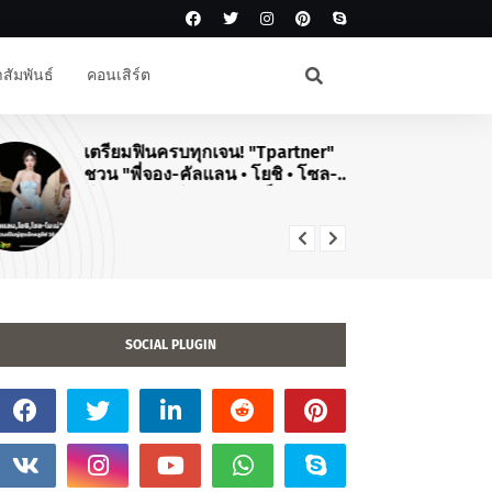
สัมพันธ์
คอนเสิร์ต
เตรียมฟินครบทุกเจน! "Tpartner"
#J
ชวน "พี่จอง-คัลแลน • โยชิ • โซล-
สิ
โมเน่" เสิร์ฟโมเมนต์จัดเต็มในงาน
คอ
"Airport Carnival ทริปไหนก็ใจฟู"
TO
20
SOCIAL PLUGIN