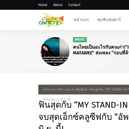
Home
About
Contact
หน้าแรก
ซุบซิบซุปตาร์
#MUSIC
คนไทยเป็นอะไรกับคนเก่า!“I
MATAWEE” ส่งเพลง “รอบที่ล้
(Loop)”
หน้าแรก
#ข่าวประชาสัมพันธ์
ฟินสุดกับ “MY STAND-IN F
พร้อมกัน 24 มิ.ย. นี้!
ฟินสุดกับ “MY STAND-I
จบสุดเอ็กซ์คลูซีฟกับ “อั