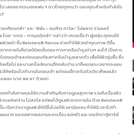
ี ๆ กลับไป เลยอยากจะบอกแฟน ๆ ชาวไทยทุกคนว่า ขอบคุณสำหรับกำลังใจ
ย)”
ยเศียรเกล้า” และ “ฟิล์ม – ธนภัทร กาวิละ” ไม่พลาด ร่วมแชร์
 “เกรซ – กาญจน์เกล้า” กล่าวว่า เกรซเชื่อว่า ผู้หญิง ทุกคนให้
วหน้า ซึ่ง Belotero® Revive ช่วยทำให้ผิวหน้าคุณภาพ ดีขึ้น
แข็งแรงจากภายในก็ช่วยให้ลดขั้นตอน การทาครีมบำรุงต่างๆ ลงได้ เป็นการ
มในตอนเช้าและก่อนนอนต้องทาครีมบำรุงหลายตัว เพื่อให้ผิวชุ่มชื้น ซึ่ง
ดหวังหรือไม่ และบางครั้งเลิกงานดึกกลับบ้าน มาก็หมดแรง อยากจะนอน
มผิวให้พร้อมไปทำงานในตอนเช้า แต่ตอนนี้ทาครีมตัวเดียวก็พอแล้ว
พลง 'บาย พอ ลา' ด้วยค่ะ
บออกกำลังกายและให้ความสำคัญกับการดูแลสุขภาพ รวมถึงเรื่องผิว
 ผิวจะแห้งกร้าน ไม่สดใส แต่พอได้ดูแลผิวจากภายใน ด้วย Belotero®
ึ้น เรียกว่าเราดูแลผิวให้ดีขึ้นโดยใช้เวลาน้อยลง ทำให้มีเวลาไปทำ
านผมมาก และขอฝากผลงานละครเรื่อง แม่หยัว และ เกมรักปาฏิหาริย์