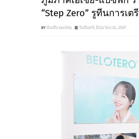
ภูมิภาคเอเชีย-แปซิฟิก ร
“Step Zero” รูทีนการเตรี
บันเทิง society
วันจันทร์, มิถุนายน 24, 2567