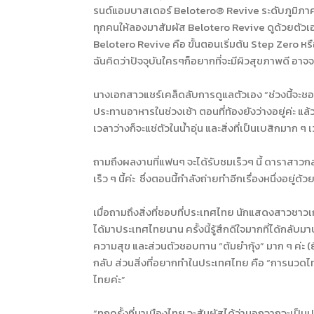
รนด์แอมบาสเดอร์ Belotero® Revive ระดับภูมิภาคเอเ
ทุกคนให้ลองมาสัมผัส Belotero Revive ดูด้วยตัวเอง
Belotero Revive คือ ขั้นตอนเริ่มต้น Step Zero หรือ
ฉันคิดว่าปัจจุบันใครๆก็อยากที่จะมีผิวสุขภาพดี อาจ
นางเอกสาวแชร์เคล็ดลับการดูแลตัวเอง “ช่วงนี้จะชอบ
ประทานอาหารในช่วงเช้า ตอนที่ท้องยังว่างอยู่ค่ะ แล้
เวลาว่างก็จะแช่ตัวในน้ำอุ่น และสิ่งที่เป็นเบสิกมาก
ถามถึงผลงานที่แฟนๆ จะได้รับชมเร็วๆ นี้ ดาราสาวกล
เร็ว ๆ นี้ค่ะ ซึ่งตอนนี้กำลังถ่ายทำอีกเรื่องหนึ่งอยู่ด้
เมื่อถามถึงสิ่งที่ชอบที่ประเทศไทย นักแสดงสาวชาวเก
ได้มาประเทศไทยนาน ครั้งนี้รู้สึกดีใจมากที่ได้กลับ
ความสุข และส่วนตัวชอบทาน “ต้มยำกุ้ง” มาก ๆ ค่ะ (
กลับ ส่วนสิ่งที่อยากทำในประเทศไทย คือ “การนวดไท
ไทยค่ะ”
“ทุกครั้งที่มาเมืองไทย จะสัมผัสได้ว่านอกจากจะเป็นป