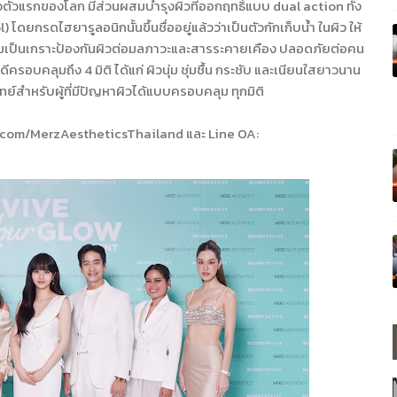
ัวแรกของโลก มีส่วนผสมบำรุงผิวที่ออกฤทธิ์แบบ dual action ทั้ง
ยกรดไฮยารูลอนิกนั้นขึ้นชื่ออยู่แล้วว่าเป็นตัวกักเก็บน้ำ ในผิว ให้
ริมเป็นเกราะป้องกันผิวต่อมลภาวะและสารระคายเคือง ปลอดภัยต่อคน
ดีครอบคลุมถึง 4 มิติ ได้แก่ ผิวนุ่ม ชุ่มชื้น กระชับ และเนียนใสยาวนาน
จทย์สำหรับผู้ที่มีปัญหาผิวได้แบบครอบคลุม ทุกมิติ
ook.com/MerzAestheticsThailand และ Line OA: