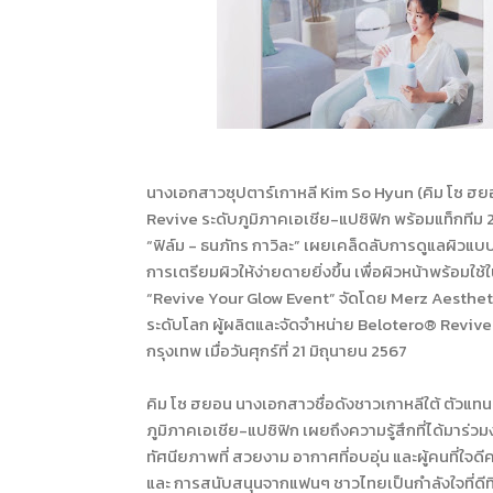
นางเอกสาวซุปตาร์เกาหลี Kim So Hyun (คิม โซ ฮ
Revive ระดับภูมิภาคเอเชีย-แปซิฟิก พร้อมแท็กทีม 
“ฟิล์ม - ธนภัทร กาวิละ” เผยเคล็ดลับการดูแลผิวแบบซ
การเตรียมผิวให้ง่ายดายยิ่งขึ้น เพื่อผิวหน้าพร้อม
“Revive Your Glow Event” จัดโดย Merz Aesthetics
ระดับโลก ผู้ผลิตและจัดจำหน่าย Belotero® Reviv
กรุงเทพ เมื่อวันศุกร์ที่ 21 มิถุนายน 2567
คิม โซ ฮยอน นางเอกสาวชื่อดังชาวเกาหลีใต้ ตัวแท
ภูมิภาคเอเชีย-แปซิฟิก เผยถึงความรู้สึกที่ได้มาร่วมง
ทัศนียภาพที่ สวยงาม อากาศที่อบอุ่น และผู้คนที่ใจดีค
และ การสนับสนุนจากแฟนๆ ชาวไทยเป็นกำลังใจที่ดีท