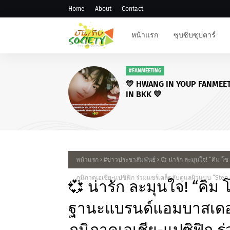
Home
About
Contact
หน้าแรก
ซุบซิบซุปตาร์
#FANMEETING
💛 HWANG IN YOUP FANMEE
IN BKK 💛
หน้าแรก
#ข่าวประชาสัมพันธ์
💞 น่ารัก ละมุนใจ! “คิม
ภูมิภาคเอเชีย-แปซิฟิก ร่วมแชร์เคล็ดลับดูแลผิวแบบ “Step Z
💞 น่ารัก ละมุนใจ! “คิม
ฐานะแบรนด์แอมบาสเดอร์