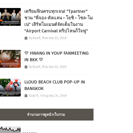
เตรียมฟินครบทุกเจน! "Tpartner"
ชวน "พี่จอง-คัลแลน • โยชิ • โซล-โม
เน่" เสิร์ฟโมเมนต์จัดเต็มในงาน
"Airport Carnival ทริปไหนก็ใจฟู"
วันจันทร์, สิงหาคม 03, 2569
💛 HWANG IN YOUP FANMEETING
IN BKK 💛
วันจันทร์, สิงหาคม 03, 2569
LLOUD BEACH CLUB POP-UP IN
BANGKOK
วันศุกร์, กรกฎาคม 24, 2569
จำนวนการดูหน้าเว็บรวม