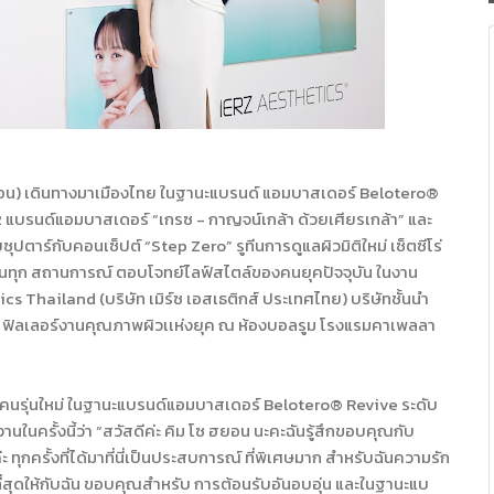
ยอน) เดินทางมาเมืองไทย ในฐานะแบรนด์ แอมบาสเดอร์ Belotero®
2 แบรนด์แอมบาสเดอร์ “เกรซ - กาญจน์เกล้า ด้วยเศียรเกล้า” และ
ุปตาร์กับคอนเซ็ปต์ “Step Zero” รูทีนการดูแลผิวมิติใหม่ เซ็ตซีโร่
ใช้ในทุก สถานการณ์ ตอบโจทย์ไลฟ์สไตล์ของคนยุคปัจจุบัน ในงาน
 Thailand (บริษัท เมิร์ซ เอสเธติกส์ ประเทศไทย) บริษัทชั้นนำ
e ฟิลเลอร์งานคุณภาพผิวเเห่งยุค ณ ห้องบอลรูม โรงแรมคาเพลลา
นคนรุ่นใหม่ ในฐานะแบรนด์แอมบาสเดอร์ Belotero® Revive ระดับ
านในครั้งนี้ว่า “สวัสดีค่ะ คิม โซ ฮยอน นะคะฉันรู้สึกขอบคุณกับ
่ะ ทุกครั้งที่ได้มาที่นี่เป็นประสบการณ์ ที่พิเศษมาก สำหรับฉันความรัก
ี่สุดให้กับฉัน ขอบคุณสำหรับ การต้อนรับอันอบอุ่น และในฐานะแบ