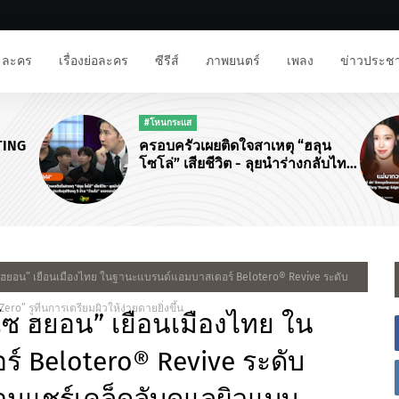
ละคร
เรื่องย่อละคร
ซีรีส์
ภาพยนตร์
เพลง
ข่าวประชา
#โหนกระแส
TING
ครอบครัวเผยติดใจสาเหตุ “ฮลุน
โซโล่” เสียชีวิต - ลุยนำร่างกลับไทย
พบทำประกันอุบัติเหตุ 5 ล้าน “ว่าน
ไฉ” แจงดราม่าแจ้งข่าว
 โซ ฮยอน” เยือนเมืองไทย ในฐานะแบรนด์แอมบาสเดอร์ Belotero® Revive ระดับ
ero” รูทีนการเตรียมผิวให้ง่ายดายยิ่งขึ้น
 โซ ฮยอน” เยือนเมืองไทย ใน
 Belotero® Revive ระดับ