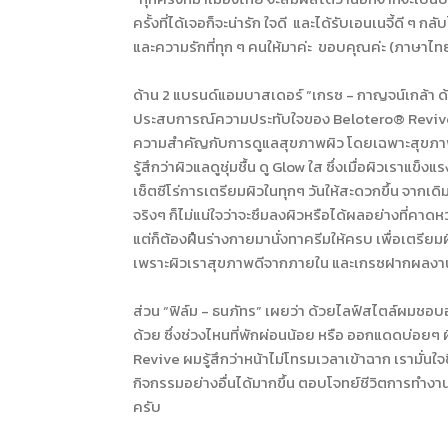
ครั้งที่ได้เจอก็จะน่ารัก ใจดี และได้รับเอนเนจี้ด
และความรักที่ทุก ๆ คนให้มาค่ะ ขอบคุณค่ะ (ภาษาไท
ด้าน 2 แบรนด์แอมบาสเดอร์ “เกรซ - กาญจน์เกล้า ด้ว
ประสบการณ์ความประทับใจของ Belotero® Revive โดย
ความสำคัญกับการดูแลสุขภาพผิว โดยเฉพาะสุขภาพผิ
รู้สึกว่าผิวแลดูชุ่มชื้น ดู Glow ใส ซึ่งเมื่อผิวเรา
เซ็ตซีโร่การเตรียมผิวในทุกๆ วันให้สะดวกขึ้น จากเดิ
จริงๆ ก็ไม่แน่ใจว่าจะซึมลงผิวหรือได้ผลอย่างที่คา
แต่ก็ต้องฝืนร่างกายมานั่งทาครีมให้ครบ เพื่อเตรีย
เพราะผิวเราสุขภาพดีจากภายใน และเกรซฝากผลงานเ
ส่วน “ฟิล์ม - ธนภัทร” เผยว่า ด้วยไลฟ์สไตล์ผมชอ
ด้วย ซึ่งช่วงไหนที่พักผ่อนน้อย หรือ ออกแดดบ่อยๆ
Revive ผมรู้สึกว่าหน้าไม่โทรมเวลาเข้าฉาก เรามั่นใจข
กิจกรรมอย่างอื่นได้มากขึ้น ตอบโจทย์ชีวิตการทำง
ครับ