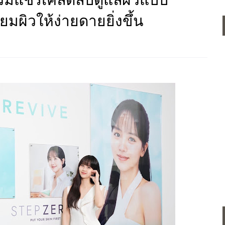
่วมแชร์เคล็ดลับดูแลผิวแบบ
ยมผิวให้ง่ายดายยิ่งขึ้น