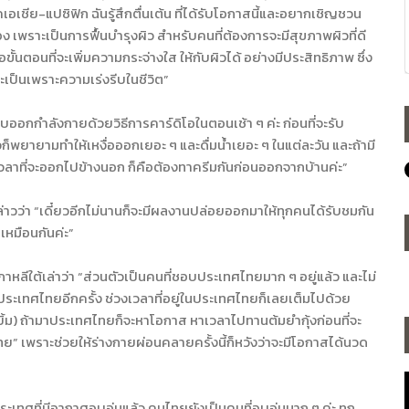
ชีย-แปซิฟิก ฉันรู้สึกตื่นเต้น ที่ได้รับโอกาสนี้และอยากเชิญชวน
 เพราะเป็นการฟื้นบำรุงผิว สำหรับคนที่ต้องการจะมีสุขภาพผิวที่ดี
ขั้นตอนที่จะเพิ่มความกระจ่างใส ให้กับผิวได้ อย่างมีประสิทธิภาพ ซึ่ง
จะเป็นเพราะความเร่งรีบในชีวิต”
ออกกำลังกายด้วยวิธีการคาร์ดิโอในตอนเช้า ๆ ค่ะ ก่อนที่จะรับ
วก็พยายามทำให้เหงื่อออกเยอะ ๆ และดื่มน้ำเยอะ ๆ ในแต่ละวัน และถ้ามี
 ๆ เวลาที่จะออกไปข้างนอก ก็คือต้องทาครีมกันก่อนออกจากบ้านค่ะ”
่าวว่า “เดี๋ยวอีกไม่นานก็จะมีผลงานปล่อยออกมาให้ทุกคนได้รับชมกัน
วยเหมือนกันค่ะ”
าหลีใต้เล่าว่า “ส่วนตัวเป็นคนที่ชอบประเทศไทยมาก ๆ อยู่แล้ว และไม่
มาประเทศไทยอีกครั้ง ช่วงเวลาที่อยู่ในประเทศไทยก็เลยเต็มไปด้วย
ยิ้ม) ถ้ามาประเทศไทยก็จะหาโอกาส หาเวลาไปทานต้มยำกุ้งก่อนที่จะ
ย” เพราะช่วยให้ร่างกายผ่อนคลายครั้งนี้ก็หวังว่าจะมีโอกาสได้นวด
ระเทศที่มีอากาศอบอุ่นแล้ว คนไทยยังเป็นคนที่อบอุ่นมาก ๆ ค่ะ ทุก