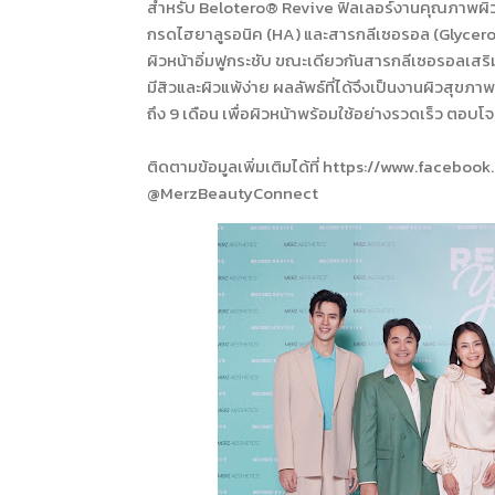
สำหรับ Belotero® Revive ฟิลเลอร์งานคุณภาพผิวต
กรดไฮยาลูรอนิค (HA) และสารกลีเซอรอล (Glycerol) โด
ผิวหน้าอิ่มฟูกระชับ ขณะเดียวกันสารกลีเซอรอลเส
มีสิวและผิวแพ้ง่าย ผลลัพธ์ที่ได้จึงเป็นงานผิวสุขภาพ
ถึง 9 เดือน เพื่อผิวหน้าพร้อมใช้อย่างรวดเร็ว ตอบโ
ติดตามข้อมูลเพิ่มเติมได้ที่ https://www.faceb
@MerzBeautyConnect