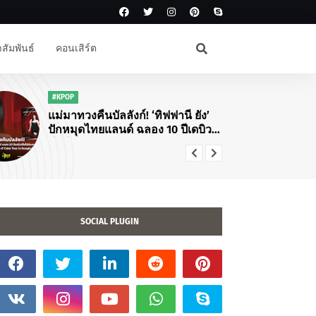
สัมพันธ์
คอนเสิร์ต
"K
#KPOP
แม่มาทวงคืนบัลลังก์! ‘ทิฟฟานี ยัง’
ปักหมุดไทยแลนด์ ฉลอง 10 ปีเดบิวต์
โซโล่กับคอนเสิร์ตใหญ่ "Tiffany
Young: Edge of Calm Tour in
Bangkok"
SOCIAL PLUGIN