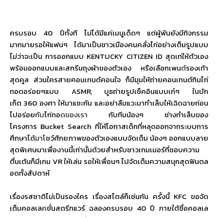
ครบรอบ
40
ปีทั้งที ไม่ได้มีแค่เมนูเด็ดๆ แต่ผู้พันยังมีกิ
จกรรม
มากมายรอให้แฟนๆ ได้มาเป็นชาวเมืองคนคลั่งไก่อย่
างเต็มรูปแบบ
ไม่ว่าจะเป็น การออกแบบ
KENTUCKY CITIZEN ID
สุดเท่ให้ตัวเอง
พร้อมออกแบบและสกรีนถุงผ้าของตั
วเอง หรือเลือกเพน
ต์
รองเท้า
สุดคูล ส่วนใครสายคอนเทนต์คอนใจ ก็มีมุมให้ถ่ายคอนเทนต์กินไก่
ทอดอร่อยๆแบบ
ASMR,
บูธถ่ายรูปเช็คอินแบบเก๋ๆ ในบัก
เก็ต
360
องศา ให้มาแชะกัน และอย่าลืมแวะมาทำเล็บให้เฉิ
ดฉายก่อน
ไปอร่อย
กับ
ไก่ทอ
ดของเรา
กับทีมน้องๆ ช่างทำเล็บของ
โครงการ
Bucket Search
ที่ให้โอกาสเด็กที่หลุ
ดออกจากระบบการ
ศึกษาได้
มาโ
ชว์ศั
กยภาพของตัวเองแบบจัดเต็ม น้องๆ ออกแบบลาย
สุดพิเศษมาเพื่องานนี้
เท่านั้นด้วยสำหรับชาวเกมเมอร์
ที่ชอบความ
ตื่นเต้นก็มีเกม
VR
ให้เล่น รอให้เพื่อนๆ ไปจัดเต็มความสนุกสุดฟินตล
อดทั้
งสัปดาห์
เรื่องรสชาติไม่เป็นรองใคร เรื่องสไตล์ก็เช่นกัน ครั้งนี้
KFC
ขอจัด
เต็มคอลเล
ค
ชั่นสตรีทแวร์ ฉลองครบรอบ
40
ปี ภายใต้ชื่อคอลเล