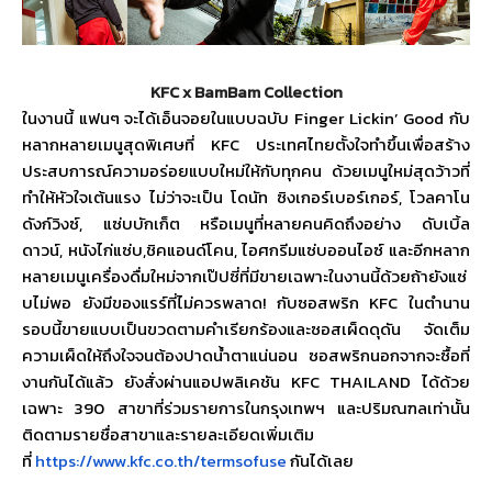
KFC x BamBam Collection
ในงานนี้ แฟนๆ จะได้เอ็นจอยในแบบฉบับ
Finger Lickin’ Good
กับ
หลากหลายเมนูสุดพิเศษที่
KFC
ประเทศไทยตั้งใจทำขึ้นเพื่อสร้
าง
ประสบการณ์ความอร่อยแบบใหม่
ให้กับทุกคน ด้วยเมนูใหม่สุดว้าวที่
ทำให้หั
วใจเต้นแรง ไม่ว่าจะเป็น โดนัท ซิงเกอร์เบอร์เกอร์
,
โวลคาโน
ดังก์วิงซ์
,
แซ่บบักเก็ต หรือเมนูที่หลายคนคิดถึงอย่าง ดับเบิ้ล
ดาวน์
,
หนังไก่แซ่บ
,
ชิคแอนด์โคน
,
ไอศกรีมแซ่บออนไอซ์ และอีกหลาก
หลายเมนูเครื่องดื่
มใหม่จากเป๊ปซี่ที่มี
ขายเฉพาะในงานนี้ด้วยถ้ายังแซ่
บไม่พอ ยังมีของแรร์ที่ไม่ควรพลาด! กับซอสพริก
KFC
ในตำนาน
รอบนี้ขายแบบเป็นขวดตามคำเรี
ยกร้องและซอสเผ็ดดุดัน จัดเต็ม
ความเผ็ดให้ถึงใจจนต้
องปาดน้ำตาแน่นอน
ซอสพริกนอกจากจะซื้อที่
งานกั
นได้แล้ว ยังสั่งผ่านแอปพลิเคชัน
KFC
THAILAND
ได้ด้วย
เฉพาะ
390
สาขาที่ร่วมรายการในกรุงเทพฯ และปริมณฑลเท่านั้น
ติดตามรายชื่อสาขาและรายละเอี
ยดเพิ่มเติม
ที่
https://www.kfc.co.th/
termsofuse
กันได้เลย