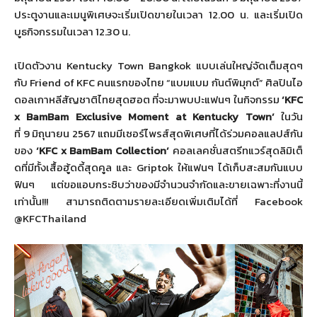
ประตูงานและเมนูพิเศษจะเริ่มเปิ
ดขายในเวลา
12.00
น. และเริ่มเปิด
บูธกิจกรรมในเวลา
12.30
น.
เปิดตัวงาน
Kentucky Town Bangkok
แบบเล่นใหญ่จัดเต็มสุดๆ
กับ
Friend of KFC
คนแรกของไทย
“
แบมแบม กันต์พิมุกต์
”
ศิลปินไอ
ดอลเกาหลีสัญชาติไทยสุ
ดฮอต ที่จะมาพบปะแฟนๆ ในกิจกรรม
‘KFC
x BamBam Exclusive Moment at Kentucky Town’
ในวัน
ที่
9
มิถุนายน
2567
แถมมีเซอร์ไพรส์สุดพิเศษที่ได้
ร่วมคอลแลปส์กัน
ของ
‘KFC
x BamBam Collection’
คอลเลคชั่นสตรีทแวร์สุดลิมิเต็
ดที่มีทั้งเสื้อฮู้ดดี้สุดคูล และ
Griptok
ให้แฟนๆ ได้เก็บสะสมกันแบบ
ฟินๆ แต่ขอแอบกระซิบว่าของมี
จำนวนจำกัดและขายเฉพาะที่งานนี้
เท่านั้น!!! สามารถติดตามรายละเอียดเพิ่มเติ
มได้ที่
Facebook
@KFCThailand