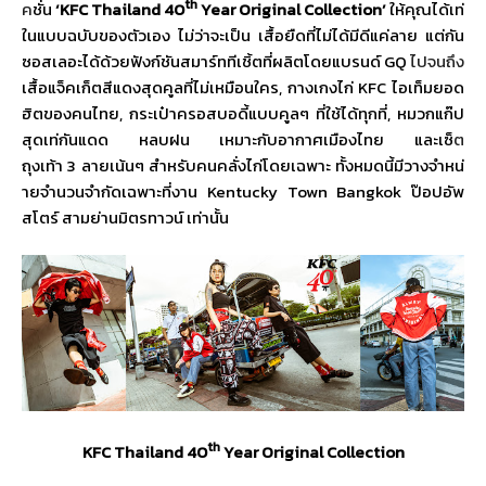
th
ค
ชั่น
‘
KFC Thailand
40
Year Original Collection’
ให้คุณได้เท่
ในแบบฉบับของตัวเอง ไม่ว่าจะเป็น เสื้อยืดที่ไม่ได้มีดีแค่ลาย แต่กัน
ซอสเลอะได้ด้วยฟังก์ชั
นสมาร์ททีเชิ้ตที่ผลิตโดยแบรนด์
GQ
ไปจนถึง
เสื้อแจ็คเก็ตสีแดงสุดคู
ลที่ไม่เหมือนใคร
,
กางเกงไก่
KFC
ไอเท็มยอด
ฮิตของคนไทย
,
กระเป๋าครอสบอดี้แบบคูลๆ ที่ใช้ได้ทุกที่
,
หมวกแก๊ป
สุดเท่กันแดด หลบฝน เหมาะกับอากาศเมืองไทย และเซ็
ต
ถุงเท้า
3
ลายเน้นๆ สำหรับคนคลั่งไก่โดยเฉพาะ ทั้งหมดนี้มีวางจำหน่
ายจำนวนจำกัดเฉพาะที่งาน
Kentucky Town
Bangkok
ป๊อปอัพ
สโตร์ สามย่านมิตรทาวน์ เท่านั้น
th
KFC
Thailand
40
Year Original Collection