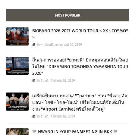
MOST POPULAR
BIGBANG 2026-2027 WORLD TOUR < XX : COSMOS
>
วันพฤหัสบดี, กรกฎาคม 30, 2569
สิ้นสุดการรอคอย! "ยามะพี" ปักหมุดคอนเสิร์ตใหญ่
ในไทย "DREAMING TOMOHISA YAMASHITA TOUR
2026"
วันจันทร์, สิงหาคม 03, 2569
เตรียมฟินครบทุกเจน! "Tpartner" ชวน "พี่จอง-คัล
แลน • โยชิ • โซล-โมเน่" เสิร์ฟโมเมนต์จัดเต็มใน
งาน "Airport Carnival ทริปไหนก็ใจฟู"
วันจันทร์, สิงหาคม 03, 2569
💛 HWANG IN YOUP FANMEETING IN BKK 💛