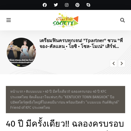
เตรียมฟินครบทุกเจน! "Tpartner" ชวน "พี่
จอง-คัลแลน • โยชิ • โซล-โมเน่" เสิร์ฟ
โมเมนต์จัดเต็มในงาน "Airport Carnival
ทริปไหนก็ใจฟู"
หน้าแรก
#แบมแบม
40 ปี มีครั้งเดียว!! ฉลองครบรอบ 40 ปี KFC
ประเทศไทย จัดเต็มเอาใจแฟนๆ กับ “KENTUCKY TOWN BANGKOK” ป๊อ
ปอัพสโตร์สุดยิ่งใหญ่ที่ไม่เคยมีมาก่อน พร้อมเปิดตัว “แบมแบม กันต์พิมุกต์”
Friend of KFC ประเทศไทย
40 ปี มีครั้งเดียว!! ฉลองครบรอบ