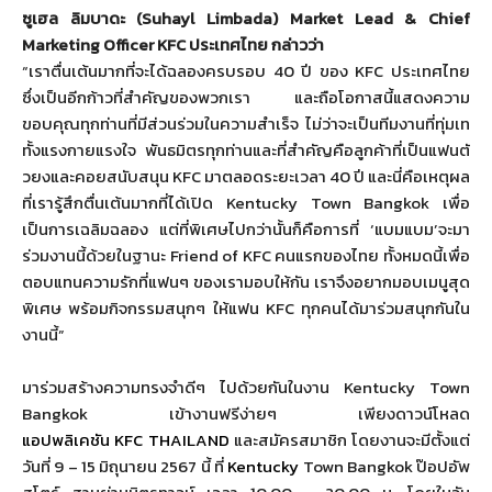
ซูเฮล ลิมบาดะ (
Suhayl Limbada) Market Lead & Chief
Marketing Officer KFC
ประเทศไทย กล่าวว่า
“
เราตื่นเต้นมากที่จะได้
ฉลองครบรอบ 40 ปี ของ
KFC
ประเทศไทย
ซึ่งเป็นอีกก้าวที่สำคั
ญของพวกเรา และถือโอกาสนี้แสดงความ
ขอบคุณทุ
กท่านที่มีส่วนร่วมในความสำเร็จ ไม่ว่าจะเป็นทีมงานที่ทุ่มเท
ทั้
งแรงกายแรงใจ พันธมิตรทุกท่านและที่สำคัญคื
อลูกค้าที่เป็นแฟนตั
วยงและคอยสนับสนุน
KFC
มาตลอดระยะเวลา 40 ปี และนี่คือเหตุผล
ที่เรารู้สึกตื่
นเต้นมากที่ได้เปิด
Kentucky Town Bangkok
เพื่อ
เป็นการเฉลิมฉลอง แต่ที่พิเศษไปกว่านั้นก็คื
อการที่
‘
แบมแบม
’
จะมา
ร่วมงานนี้ด้
วยในฐานะ
Friend of KFC
คนแรกของไทย ทั้งหมดนี้เพื่อ
ตอบแทนความรักที่
แฟนๆ ของเรามอบให้กัน เราจึงอยากมอบเมนูสุด
พิเศษ พร้อมกิจกรรมสนุกๆ ให้แฟน
KFC
ทุกคนได้มาร่วมสนุกกันใน
งานนี้
”
มาร่วมสร้างความทรงจำดีๆ ไปด้วยกันในงาน
Kentucky Town
Bangkok
เข้างานฟรีง่ายๆ เพียงดาวน์โหลด
แอปพลิเคชัน
KFC
THAILAND
และสมัครสมาชิก โดยงานจะมีตั้งแต่
วันที่
9
–
15 มิถุนายน
2567
นี้ ที่
Kentucky
Town Bangkok
ป๊อปอัพ