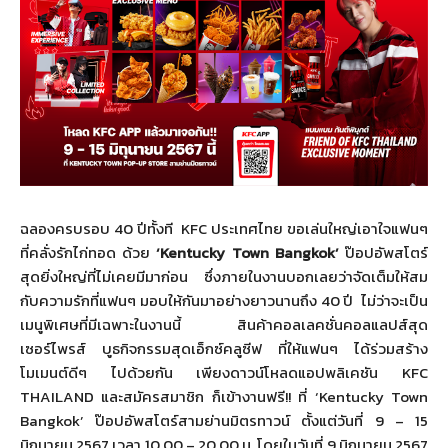
ฉลองครบรอบ 40 ปีทั้งที
KFC
ประเทศไทย ขอเล่นใหญ่เอาใจแฟนๆ
ที่คลั่งรักไก่ทอด ด้วย
‘Kentucky Town Bangkok’
ป๊อปอัพสโตร์
สุดยิ่งใหญ่ที่ไม่
เคยมีมาก่อน ซึ่งภายในงานบอกเลยว่าจัดเต็
มให้สม
กับความรักที่แฟนๆ มอบให้กันมาอย่างยาวนานถึง 40 ปี ไม่ว่าจะเป็น
เมนูพิเศษที่มี
เฉพาะในงานนี้ สินค้าคอลเลคชั่นคอลแลปส์สุ
ด
เซอร์ไพรส์ บูธกิจกรรมสุดเอ็กซ์คลูซีฟ ที่ให้แฟนๆ ได้ร่วมสร้าง
โมเมนต์ดีๆ ไปด้วยกัน เพียงดาวน์โหลดแอปพลิเคชัน
KFC
THAILAND
และสมัครสมาชิก ก็เข้างานฟรี!! ที่
‘Kentucky Town
Bangkok’
ป๊อปอัพสโตร์สามย่านมิตรทาวน์ ตั้งแต่วันที่ 9
–
15
มิถุนายน
25
67 เวลา 10.00
–
20.00 น. โดยในวันที่ 9 มิถุนายน 2567