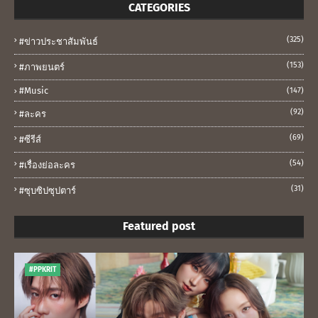
CATEGORIES
(325)
#ข่าวประชาสัมพันธ์
(153)
#ภาพยนตร์
#music
(147)
(92)
#ละคร
(69)
#ซีรีส์
(54)
#เรื่องย่อละคร
(31)
#ซุบซิปซุปตาร์
Featured post
#PPKRIT