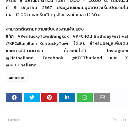
สโตร์ สามย่านมิตรทาวน์ เวลา
10.00 – 20.00
น. โดยในวัน
ที่
9
มิถุนายน
2567
ประตูงานและเมนูพิเศษจะเริ่มเปิ
ดขายใน
เวลา
12.00
น. และเริ่มเปิดบูธกิจกรรมในเวลา
12.30
น.
สามารถติดตามความแซ่บของงานผ่
านแฮช
แท็ก
#KentuckyTownBangkok #KFC
40
thBirthdayFestival
#KFCxBamBam_KentuckyTown
ได้เลย สำหรับข้อมูลเพิ่มเติม
และการอั
ปเดตต่างๆ ก็เจอกันได้ที่
Instagram
@kfcthailand,
Facebook
@KFCThailand
และ
X
@KFCThailand
#แบมแบม
เก่ากว่า
ใหม่กว่า